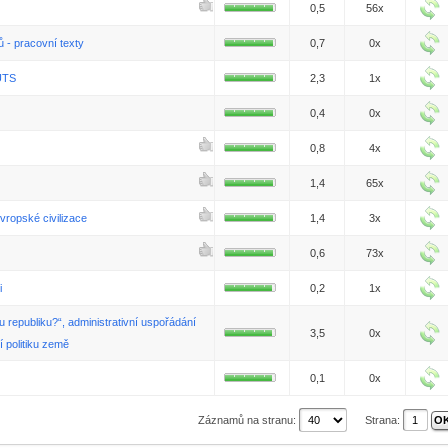
0,5
56x
 - pracovní texty
0,7
0x
NUTS
2,3
1x
0,4
0x
0,8
4x
1,4
65x
vropské civilizace
1,4
3x
0,6
73x
i
0,2
1x
ou republiku?“, administrativní uspořádání
3,5
0x
 politiku země
0,1
0x
Záznamů na stranu:
Strana: