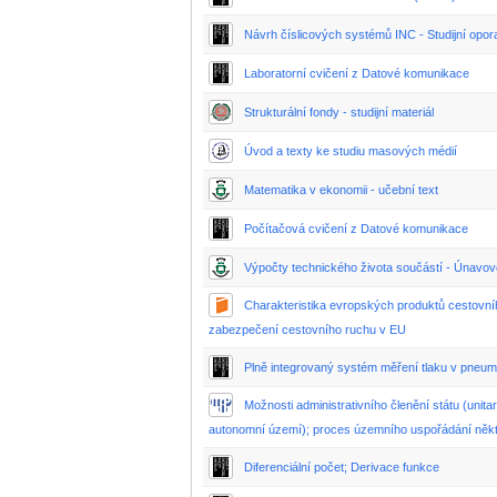
Návrh číslicových systémů INC - Studijní opor
Laboratorní cvičení z Datové komunikace
Strukturální fondy - studijní materiál
Úvod a texty ke studiu masových médií
Matematika v ekonomii - učební text
Počítačová cvičení z Datové komunikace
Výpočty technického života součástí - Únavo
Charakteristika evropských produktů cestovního
zabezpečení cestovního ruchu v EU
Plně integrovaný systém měření tlaku v pneu
Možnosti administrativního členění státu (unitar
autonomní území); proces územního uspořádání něk
Diferenciální počet; Derivace funkce