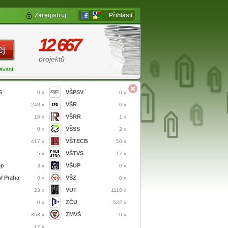
Zaregistruj
Přihlásit
12 667
ej
projektů
ávání
S
VŠPSV
0 x
0 x
VŠR
248 x
0 x
VŠRR
16 x
1 x
VŠSS
0 x
2 x
VŠTECB
417 x
50 x
VŠTVS
5 x
17 x
ep
VŠUP
3 x
0 x
 Praha
VŠZ
0 x
0 x
VUT
23 x
1110 x
ZČU
0 x
532 x
ZMVŠ
353 x
0 x
17 x