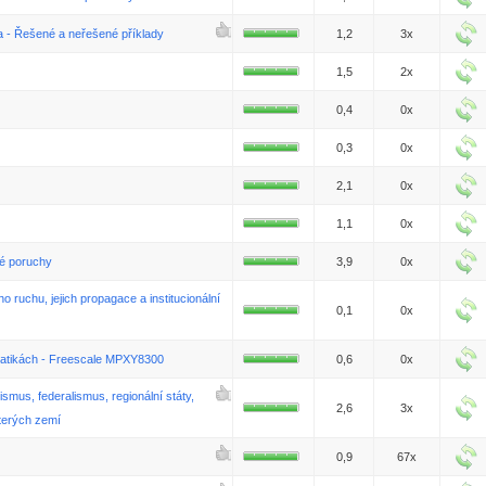
a - Řešené a neřešené příklady
1,2
3x
1,5
2x
0,4
0x
0,3
0x
2,1
0x
1,1
0x
vé poruchy
3,9
0x
 ruchu, jejich propagace a institucionální
0,1
0x
matikách - Freescale MPXY8300
0,6
0x
ismus, federalismus, regionální státy,
2,6
3x
terých zemí
0,9
67x