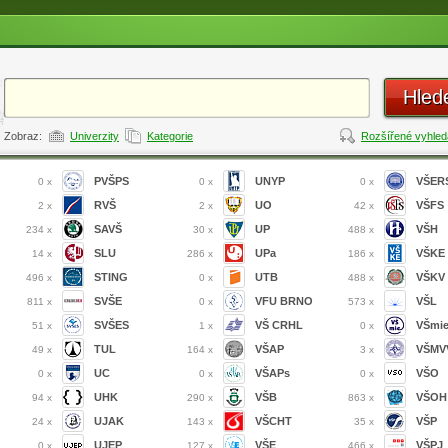
Hled
Zobraz:
Univerzity
Kategorie
Rozšířené vyhled
PVŠPS
UNYP
VŠER
0 x
0 x
0 x
RVŠ
UO
VŠFS
2 x
2 x
42 x
SAVŠ
UP
VŠH
234 x
30 x
488 x
SLU
UPa
VŠKE
14 x
286 x
186 x
STING
UTB
VŠKV
496 x
0 x
488 x
SVŠE
VFU BRNO
VŠL
811 x
0 x
573 x
SVŠES
VŠ CRHL
VŠmi
51 x
1 x
0 x
TUL
VŠAP
VŠMVV
49 x
164 x
3 x
UC
VŠAPs
VŠO
0 x
0 x
0 x
UHK
VŠB
VŠOH
94 x
290 x
863 x
UJAK
VŠCHT
VŠP
24 x
143 x
35 x
UJEP
VŠE
VŠPJ
0 x
127 x
466 x