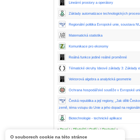
Lineární prostory a operátory
Základy automatizace technologických procesů
Regionální politika Evropské unie, soustava 
Matematická statistika
Komunikace pro ekonomy
Reálná funkce jediné reálné proměnné
Tématické okruhy Ideové základy 3: Základy e
Vektorová algebra a analytická geometrie
Ochrana hospodářské soutěže v Evropské uni
Česká republika a její regiony, „Jak dělit Česk
země, téma vstupu do Unie a jeho dopad na regionální
Biotechnologie - technické aplikace
«
První
| ‹
Předešlá
|
Další
› |
Poslední
»
O souborech cookie na této stránce