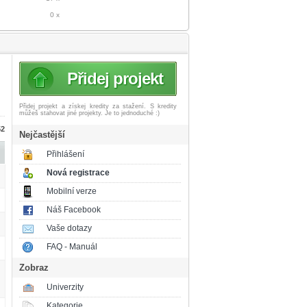
0 x
Přidej projekt
Přidej projekt a získej
kredity za stažení. S kredity
můžeš stahovat jiné projekty. Je to jednoduché :)
52
Nejčastější
Přihlášení
Nová registrace
Mobilní verze
Náš Facebook
Vaše dotazy
FAQ - Manuál
Zobraz
Univerzity
Kategorie