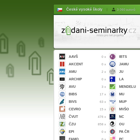
České vysoké školy
|
3 060 autorů
AAVŠ
IBTS
0 x
AKCENT
JAMU
0 x
AMU
JU
2 x
ARCHIP
LA
0 x
AVU
MENDELU
3 x
BIBS
MU
17 x
BIVS
MUP
63 x
CEVRO
MVŠO
15 x
ČVUT
NC
476 x
ČZU
OU
858 x
EPI
PA ČR
0 x
FAMO
PC
0 x