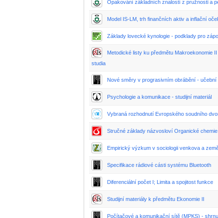
Opakování základních znalostí z pružnosti a p
Model IS-LM, trh finančních aktiv a inflační oč
Základy lovecké kynologie - podklady pro záp
Metodické listy ku předmětu Makroekonomie I
studia
Nové směry v prograsivním obrábění - učební 
Psychologie a komunikace - studijní materiál
Vybraná rozhodnutí Evropského soudního dvo
Stručné základy názvosloví Organické chemie
Empirický výzkum v sociologii venkova a země
Specifikace rádiové cásti systému Bluetooth
Diferenciální počet I; Limita a spojitost funkce
Studijní materiály k předmětu Ekonomie II
Počítačové a komunikační sítě (MPKS) - shrn