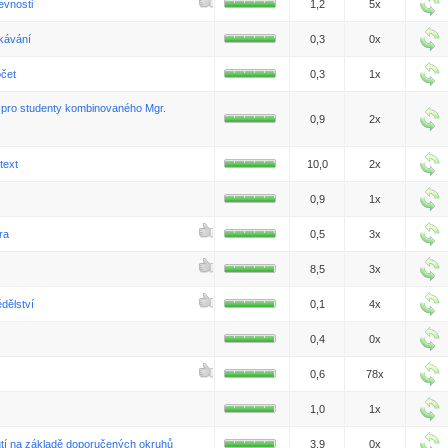
evnosti
1,2
5x
ekávání
0,3
0x
očet
0,3
1x
I pro studenty kombinovaného Mgr.
0,9
2x
text
10,0
2x
0,9
1x
ra
0,5
3x
8,5
3x
dělství
0,1
4x
0,4
0x
0,6
78x
1,0
1x
utí na základě doporučených okruhů
3,9
0x