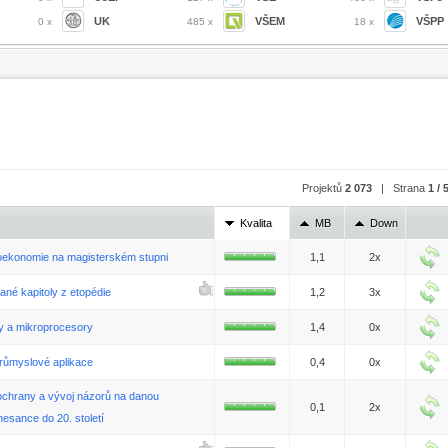
UK
VŠEM
VŠPP
0 x
485 x
18 x
Projektů
2 073
| Strana
1 / 
Kvalita
MB
Down
kroekonomie na magisterském stupni
1,1
2x
ané kapitoly z etopédie
1,2
3x
dy a mikroprocesory
1,4
0x
průmyslové aplikace
0,4
0x
ochrany a vývoj názorů na danou
0,1
2x
esance do 20. století