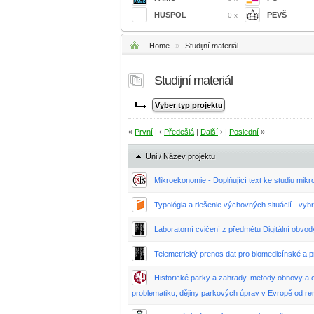
HUSPOL
PEVŠ
0 x
Home
»
Studijní materiál
Studijní materiál
«
První
| ‹
Předešlá
|
Další
› |
Poslední
»
Uni / Název projektu
Mikroekonomie - Doplňující text ke studiu mi
Typológia a riešenie výchovných situácií - vybr
Laboratorní cvičení z předmětu Digitální obvo
Telemetrický prenos dat pro biomedicínské a 
Historické parky a zahrady, metody obnovy a 
problematiku; dějiny parkových úprav v Evropě od ren