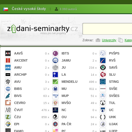
České vysoké školy
|
3 060 autorů
Zobraz:
Univerzity
Kate
AAVŠ
IBTS
PVŠPS
0 x
0 x
AKCENT
JAMU
RVŠ
0 x
2 x
AMU
JU
SAVŠ
2 x
234 x
ARCHIP
LA
SLU
0 x
14 x
AVU
MENDELU
STING
3 x
496 x
BIBS
MU
SVŠE
17 x
811 x
BIVS
MUP
SVŠES
63 x
51 x
CEVRO
MVŠO
TUL
15 x
49 x
ČVUT
NC
UC
476 x
0 x
ČZU
OU
UHK
858 x
94 x
EPI
PA ČR
UJAK
0 x
24 x
FAMO
PC
UJEP
0 x
0 x