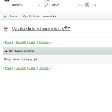
HUSPOL
PEVŠ
UK
0 x
0 x
Home
»
Vysoká škola zdravotnická
Vysoká škola zdravotnická - VŠZ
«
První
| ‹
Předešlá
|
Další
› |
Poslední
»
Uni / Název projektu
Nebyl nalezen žádný projekt
«
První
| ‹
Předešlá
|
Další
› |
Poslední
»