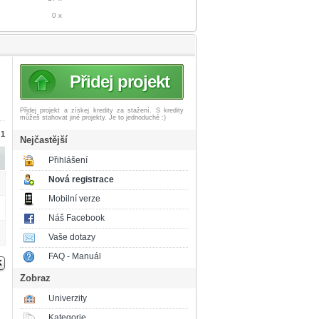
0 x
Přidej projekt
Přidej projekt a získej
kredity za stažení. S kredity
můžeš stahovat jiné projekty. Je to jednoduché :)
 1
Nejčastější
Přihlášení
Nová registrace
Mobilní verze
Náš Facebook
Vaše dotazy
FAQ - Manuál
Zobraz
Univerzity
Kategorie