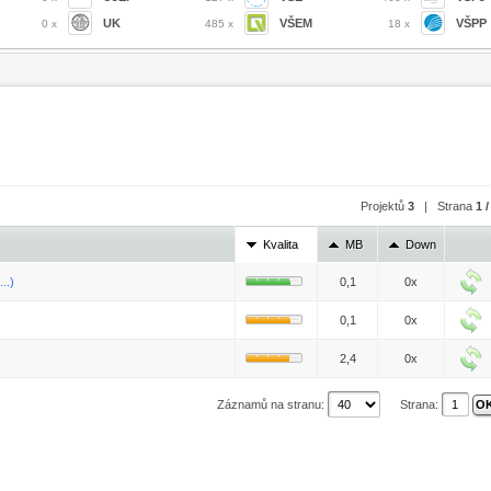
UK
VŠEM
VŠPP
0 x
485 x
18 x
Projektů
3
| Strana
1 /
Kvalita
MB
Down
..)
0,1
0x
0,1
0x
2,4
0x
Záznamů na stranu:
Strana: