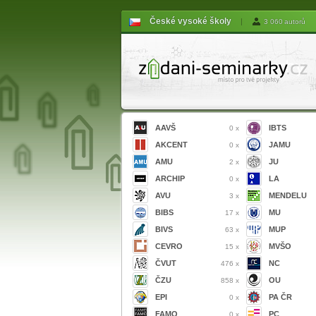
České vysoké školy
|
3 060 autorů
AAVŠ
IBTS
0 x
AKCENT
JAMU
0 x
AMU
JU
2 x
ARCHIP
LA
0 x
AVU
MENDELU
3 x
BIBS
MU
17 x
BIVS
MUP
63 x
CEVRO
MVŠO
15 x
ČVUT
NC
476 x
ČZU
OU
858 x
EPI
PA ČR
0 x
FAMO
PC
0 x