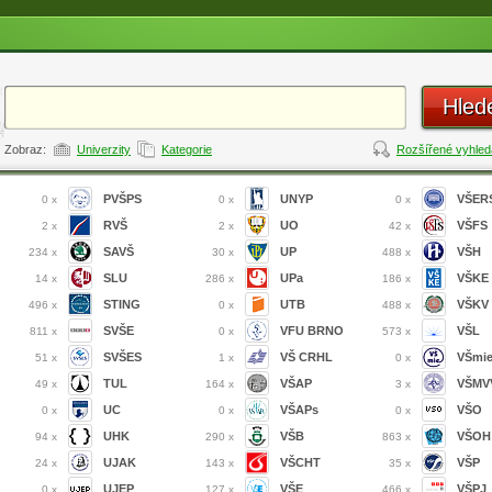
Hled
Zobraz:
Univerzity
Kategorie
Rozšířené vyhled
PVŠPS
UNYP
VŠER
0 x
0 x
0 x
RVŠ
UO
VŠFS
2 x
2 x
42 x
SAVŠ
UP
VŠH
234 x
30 x
488 x
SLU
UPa
VŠKE
14 x
286 x
186 x
STING
UTB
VŠKV
496 x
0 x
488 x
SVŠE
VFU BRNO
VŠL
811 x
0 x
573 x
SVŠES
VŠ CRHL
VŠmi
51 x
1 x
0 x
TUL
VŠAP
VŠMVV
49 x
164 x
3 x
UC
VŠAPs
VŠO
0 x
0 x
0 x
UHK
VŠB
VŠOH
94 x
290 x
863 x
UJAK
VŠCHT
VŠP
24 x
143 x
35 x
UJEP
VŠE
VŠPJ
0 x
127 x
466 x