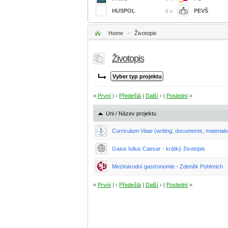
HUSPOL
PEVŠ
0 x
Home
»
Životopis
Životopis
«
První
| ‹
Předešlá
|
Další
› |
Poslední
»
Uni / Název projektu
Curriculum Vitae (writing, documents, materials.
Gaius Iulius Caesar - krátký životopis
Mezinárodní gastronomie - Zdeněk Pohlreich
«
První
| ‹
Předešlá
|
Další
› |
Poslední
»