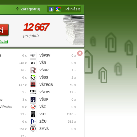
Zaregistruj
Přihlásit
12 667
ej
projektů
ávání
S
VŠPSV
0 x
0 x
VŠR
248 x
0 x
VŠRR
16 x
1 x
VŠSS
0 x
2 x
VŠTECB
417 x
50 x
VŠTVS
5 x
17 x
ep
VŠUP
3 x
0 x
 Praha
VŠZ
0 x
0 x
VUT
23 x
1110 x
ZČU
0 x
532 x
ZMVŠ
353 x
0 x
17 x