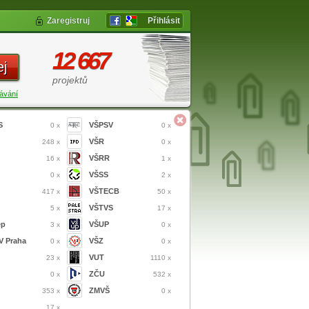
Zaregistruj
Přihlásit
12 667
ej
projektů
ávání
S
VŠPSV
0 x
0 x
VŠR
248 x
0 x
VŠRR
16 x
1 x
VŠSS
0 x
2 x
VŠTECB
417 x
50 x
VŠTVS
5 x
17 x
ep
VŠUP
3 x
0 x
 Praha
VŠZ
0 x
0 x
VUT
23 x
1110 x
ZČU
0 x
532 x
ZMVŠ
353 x
0 x
17 x