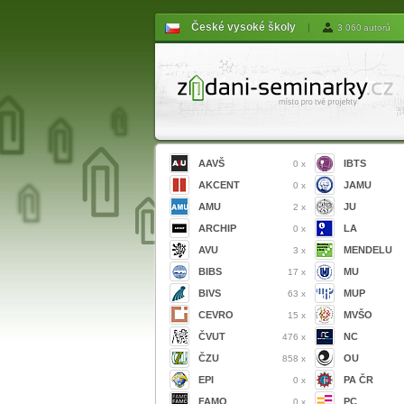
České vysoké školy
|
3 060 autorů
AAVŠ
IBTS
0 x
AKCENT
JAMU
0 x
AMU
JU
2 x
ARCHIP
LA
0 x
AVU
MENDELU
3 x
BIBS
MU
17 x
BIVS
MUP
63 x
CEVRO
MVŠO
15 x
ČVUT
NC
476 x
ČZU
OU
858 x
EPI
PA ČR
0 x
FAMO
PC
0 x