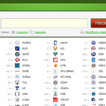
Hled
Zobraz:
Univerzity
Kategorie
Rozšířené vyhled
PVŠPS
UNYP
VŠER
0 x
0 x
0 x
RVŠ
UO
VŠFS
2 x
2 x
42 x
SAVŠ
UP
VŠH
234 x
30 x
488 x
SLU
UPa
VŠKE
14 x
286 x
186 x
STING
UTB
VŠKV
496 x
0 x
488 x
SVŠE
VFU BRNO
VŠL
811 x
0 x
573 x
SVŠES
VŠ CRHL
VŠmi
51 x
1 x
0 x
TUL
VŠAP
VŠMVV
49 x
164 x
3 x
UC
VŠAPs
VŠO
0 x
0 x
0 x
UHK
VŠB
VŠOH
94 x
290 x
863 x
UJAK
VŠCHT
VŠP
24 x
143 x
35 x
UJEP
VŠE
VŠPJ
0 x
127 x
466 x