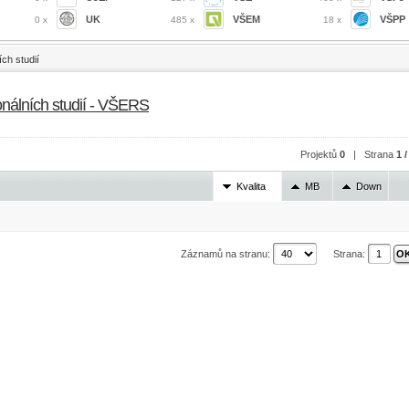
UK
VŠEM
VŠPP
0 x
485 x
18 x
ch studií
onálních studií - VŠERS
Projektů
0
| Strana
1 /
Kvalita
MB
Down
Záznamů na stranu:
Strana: