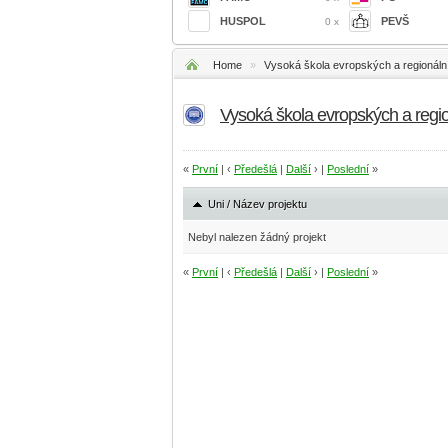
HUSPOL
PEVŠ
0 x
Home
»
Vysoká škola evropských a regionální
Vysoká škola evropských a regi
«
První
| ‹
Předešlá
|
Další
› |
Poslední
»
Uni / Název projektu
Nebyl nalezen žádný projekt
«
První
| ‹
Předešlá
|
Další
› |
Poslední
»