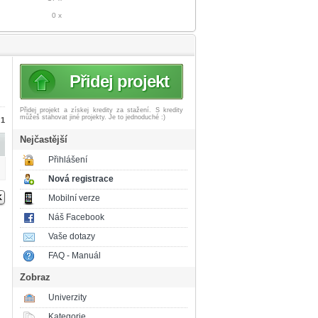
0 x
Přidej projekt
Přidej projekt a získej
kredity za stažení. S kredity
můžeš stahovat jiné projekty. Je to jednoduché :)
 1
Nejčastější
Přihlášení
Nová registrace
Mobilní verze
Náš Facebook
Vaše dotazy
FAQ - Manuál
Zobraz
Univerzity
Kategorie