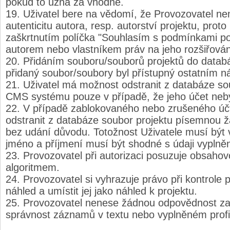
pokud to uzná za vhodné.
Uživatel bere na vědomí, že Provozovatel n
autenticitu autora, resp. autorství projektu, proto
zaškrtnutím políčka "Souhlasím s podmínkami pou
autorem nebo vlastníkem práv na jeho rozšiřován
Přidáním souboru/souborů projektů do databá
přidaný soubor/soubory byl přístupný ostatním n
Uživatel má možnost odstranit z databáze so
CMS systému pouze v případě, že jeho účet neb
V případě zablokovaného nebo zrušeného úč
odstranit z databáze soubor projektu písemnou 
bez udání důvodu. Totožnost Uživatele musí být 
jméno a příjmení musí být shodné s údaji vyplněný
Provozovatel při autorizaci posuzuje obsahov
algoritmem.
Provozovatel si vyhrazuje právo při kontrole 
náhled a umístit jej jako náhled k projektu.
Provozovatel nenese žádnou odpovědnost za 
správnost záznamů v textu nebo vyplněném profi