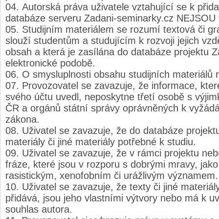
Autorská práva uživatele vztahující se k při
databáze serveru Zadani-seminarky.cz NEJSOU 
Studijním materiálem se rozumí textová či gra
slouží studentům a studujícím k rozvoji jejich vz
obsah a která je zasílána do databáze projektu 
elektronické podobě.
O smysluplnosti obsahu studijních materiálů 
Provozovatel se zavazuje, že informace, které
svého účtu uvedl, neposkytne třetí osobě s výjimk
ČR a orgánů státní správy oprávněných k vyžádá
zákona.
Uživatel se zavazuje, že do databáze projekt
materiály či jiné materiály potřebné k studiu.
Uživatel se zavazuje, že v rámci projektu neb
fráze, které jsou v rozporu s dobrými mravy, jako
rasistickým, xenofobním či urážlivým významem.
Uživatel se zavazuje, že texty či jiné materiá
přidává, jsou jeho vlastními výtvory nebo má k uv
souhlas autora.