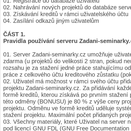
Registrace do databáze uživatelů
Nahrávání nových projektů do databáze serv
Získávání kreditů v rámci uživatelského účtu
Zasílání odkazů jiným uživatelům
ČÁST 1.
Pravidla používání serveru Zadani-seminarky.
Server Zadani-seminarky.cz umožňuje uživate
zdarma (u projektů do velikosti 2 stran, pokud ne
rozsahu je za stažení jedné práce stahujícímu 
práce z celkového účtu kreditového zůstatku (po
Uživatel má možnost v rámci svého účtu přid
projektu Zadani-seminarky.cz. Za přidávání kaž
formě kreditů, kterou získává po prvním stažení 
této odměny (BONUSU) je 80 % z výše ceny proje
projektu. Odměnu ve formě kreditů uděluje systé
stažení projektu. Maximální počet přidaných pro
Všechny materiály, které Uživatel na server 
pod licencí GNU FDL (GNU Free Documentation 