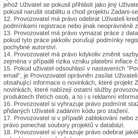
jehož Uživatel se pokusil přihlásit jako jiný Uživ
pokusil narušit stabilitu a chod projektu Zadani-s
Provozovatel má právo odebrat Uživateli kred
podmínkami registrace nebo jinak neoprávněně z
Provozovatel má právo vymazat práce z dat
pokud tyto práce jakkoliv porušují podmínky regis
pochybné autorství.
Provozovatel má právo kdykoliv změnit sazby 
zejména v případě rizika vzniku platební inflace č
Pokud uživatel odsouhlasí v nastaveních "Pov
email", je Provozovatel oprávněn zasílat Uživateli
obsahující informace o novinkách, které projekt 
novinkách, které nabízejí ostatní služby provoz
produktech třetích osob, a to i s reklamní informa
Provozovatel si vyhrazuje právo podmínit staž
přidaných Uživateli zadáním kódu pro stažení.
Provozovatel si v případě zablokování nebo z
právo ponechat soubory projektů v databázi.
Provozovatel si vyhrazuje právo odebrat jakék