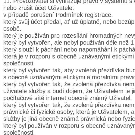
Provozovatel si vyhrazuje právo v systému s 
nebo zrušit účet Uživatele:
v případě porušení Podmínek registrace.
který svůj účet předal, ať už úplatně, nebo bezúpl
osobě.
který je používán pro rozesílání hromadných ne
který byl vytvořen, ale nebyl používán déle než 1
který slouží k páchání nebo napomáhání k páchání 
která je v rozporu s obecně uznávanými etickými 
společnosti.
který byl vytvořen tak, aby zvolená přezdívka bud
s obecně uznávanými etickými a morálními pravid
který byl vytvořen tak, že zvolená přezdívka ne
uživatele služby a budí dojem, že Uživatelem je j
počítačové sítě internet obecně známý Uživatel.
který byl vytvořen tak, že zvolená přezdívka ne
právnické či fyzické osoby, která je Uživatelem, 
služby je jiná obecně známá právnická nebo fyzi
který byl používán v rozporu s obecně uznávaným
společnosti.