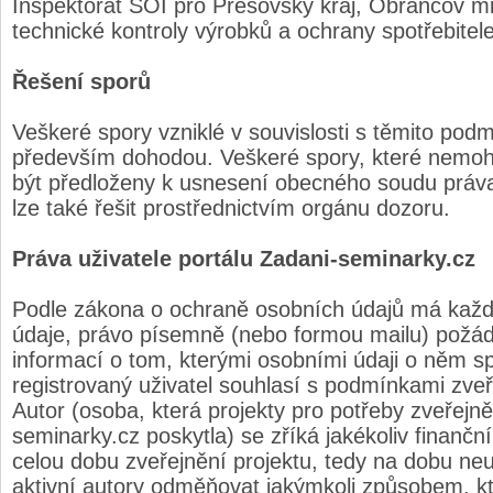
Inspektorát SOI pro Prešovský kraj, Obrancov mi
technické kontroly výrobků a ochrany spotřebitele
Řešení sporů
Veškeré spory vzniklé v souvislosti s těmito po
především dohodou. Veškeré spory, které nemoh
být předloženy k usnesení obecného soudu práva
lze také řešit prostřednictvím orgánu dozoru.
Práva uživatele portálu Zadani-seminarky.cz
Podle zákona o ochraně osobních údajů má každý 
údaje, právo písemně (nebo formou mailu) požád
informací o tom, kterými osobními údaji o něm s
registrovaný uživatel souhlasí s podmínkami zveře
Autor (osoba, která projekty pro potřeby zveřejně
seminarky.cz poskytla) se zříká jakékoliv finančn
celou dobu zveřejnění projektu, tedy na dobu neu
aktivní autory odměňovat jakýmkoli způsobem, kte