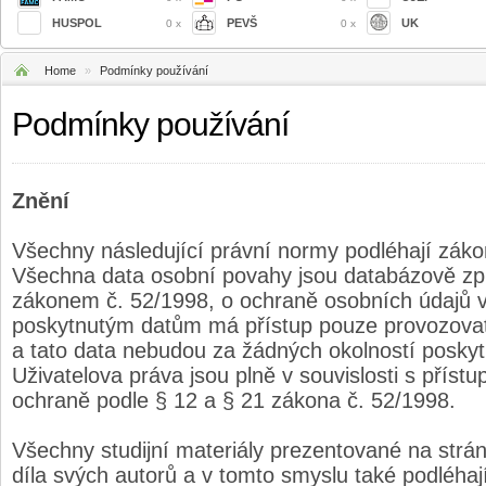
HUSPOL
PEVŠ
UK
0 x
0 x
Home
»
Podmínky používání
Podmínky používání
Znění
Všechny následující právní normy podléhají zák
Všechna data osobní povahy jsou databázově zp
zákonem č. 52/1998, o ochraně osobních údajů 
poskytnutým datům má přístup pouze provozovat
a tato data nebudou za žádných okolností posky
Uživatelova práva jsou plně v souvislosti s příst
ochraně podle § 12 a § 21 zákona č. 52/1998.
Všechny studijní materiály prezentované na strá
díla svých autorů a v tomto smyslu také podléha