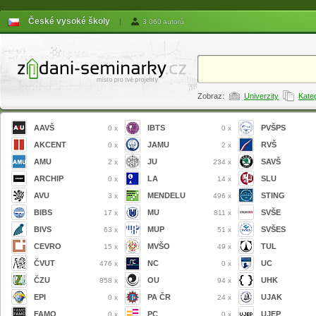
České vysoké školy
|
3 060 autorů
Zobraz:
Univerzity
Kate
AAVŠ
IBTS
PVŠPS
0 x
0 x
AKCENT
JAMU
RVŠ
0 x
2 x
AMU
JU
SAVŠ
2 x
234 x
ARCHIP
LA
SLU
0 x
14 x
AVU
MENDELU
STING
3 x
496 x
BIBS
MU
SVŠE
17 x
811 x
BIVS
MUP
SVŠES
63 x
51 x
CEVRO
MVŠO
TUL
15 x
49 x
ČVUT
NC
UC
476 x
0 x
ČZU
OU
UHK
858 x
94 x
EPI
PA ČR
UJAK
0 x
24 x
FAMO
PC
UJEP
0 x
0 x