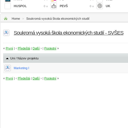
HUSPOL
PEVŠ
UK
0 x
0 x
Home
»
Soukromá vysoká škola ekonomických studií
Soukromá vysoká škola ekonomických studií - SVŠES
«
První
| ‹
Předešlá
|
Další
› |
Poslední
»
Uni / Název projektu
Marketing I
«
První
| ‹
Předešlá
|
Další
› |
Poslední
»