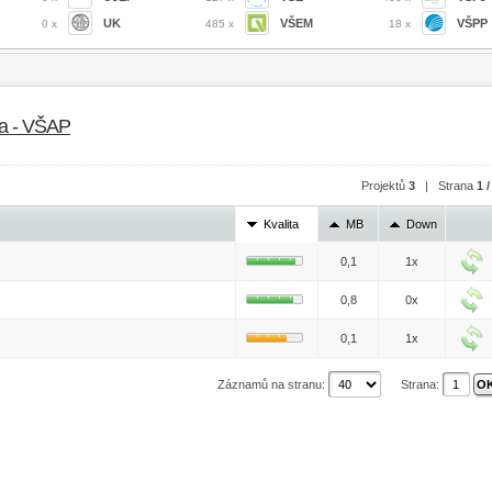
UK
VŠEM
VŠPP
0 x
485 x
18 x
va - VŠAP
Projektů
3
| Strana
1 /
Kvalita
MB
Down
0,1
1x
0,8
0x
0,1
1x
Záznamů na stranu:
Strana: