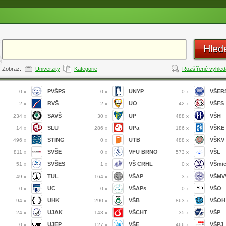
Hled
Zobraz:
Univerzity
Kategorie
Rozšířené vyhled
PVŠPS
UNYP
VŠER
0 x
0 x
0 x
RVŠ
UO
VŠFS
2 x
2 x
42 x
SAVŠ
UP
VŠH
234 x
30 x
488 x
SLU
UPa
VŠKE
14 x
286 x
186 x
STING
UTB
VŠKV
496 x
0 x
488 x
SVŠE
VFU BRNO
VŠL
811 x
0 x
573 x
SVŠES
VŠ CRHL
VŠmi
51 x
1 x
0 x
TUL
VŠAP
VŠMVV
49 x
164 x
3 x
UC
VŠAPs
VŠO
0 x
0 x
0 x
UHK
VŠB
VŠOH
94 x
290 x
863 x
UJAK
VŠCHT
VŠP
24 x
143 x
35 x
UJEP
VŠE
VŠPJ
0 x
127 x
466 x