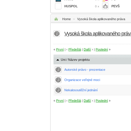
HUSPOL
PEVŠ
0 x
Home
»
Vysoká škola aplikovaného práva
Vysoká škola aplikovaného prá
«
První
| ‹
Předešlá
|
Další
› |
Poslední
»
Uni / Název projektu
Autorské právo - prezentace
Organizace veřejné moci
Nekalosoutěžní jednání
«
První
| ‹
Předešlá
|
Další
› |
Poslední
»