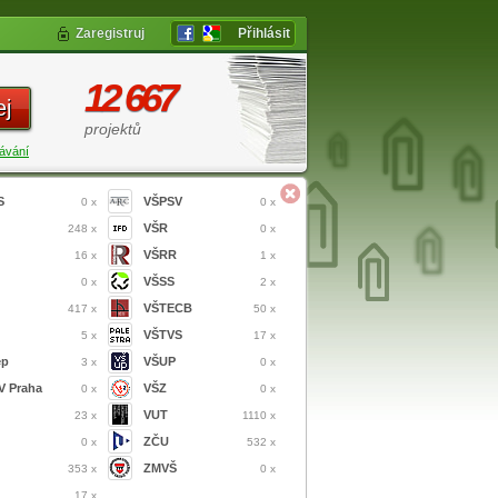
Zaregistruj
Přihlásit
12 667
ej
projektů
ávání
S
VŠPSV
0 x
0 x
VŠR
248 x
0 x
VŠRR
16 x
1 x
VŠSS
0 x
2 x
VŠTECB
417 x
50 x
VŠTVS
5 x
17 x
ep
VŠUP
3 x
0 x
 Praha
VŠZ
0 x
0 x
VUT
23 x
1110 x
ZČU
0 x
532 x
ZMVŠ
353 x
0 x
17 x