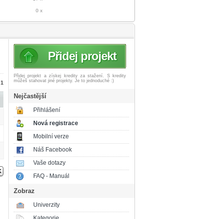
0 x
Přidej projekt
Přidej projekt a získej
kredity za stažení. S kredity
můžeš stahovat jiné projekty. Je to jednoduché :)
 1
Nejčastější
Přihlášení
Nová registrace
Mobilní verze
Náš Facebook
Vaše dotazy
FAQ - Manuál
Zobraz
Univerzity
Kategorie