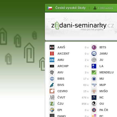
České vysoké školy
|
3 060 autorů
AAVŠ
IBTS
0 x
AKCENT
JAMU
0 x
AMU
JU
2 x
ARCHIP
LA
0 x
AVU
MENDELU
3 x
BIBS
MU
17 x
BIVS
MUP
63 x
CEVRO
MVŠO
15 x
ČVUT
NC
476 x
ČZU
OU
858 x
EPI
PA ČR
0 x
FAMO
PC
0 x