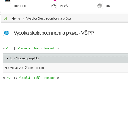
HUSPOL
PEVŠ
UK
0 x
0 x
Home
»
Vysoká škola podnikání a práva
Vysoká škola podnikání a práva - VŠPP
«
První
| ‹
Předešlá
|
Další
› |
Poslední
»
Uni / Název projektu
Nebyl nalezen žádný projekt
«
První
| ‹
Předešlá
|
Další
› |
Poslední
»