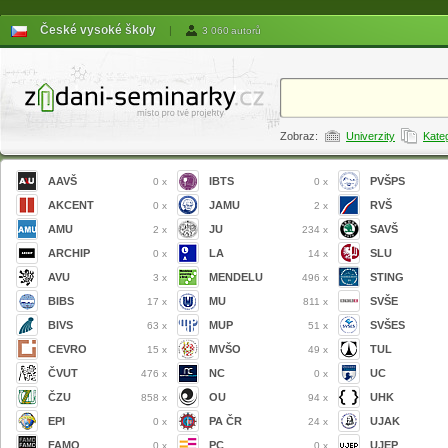
České vysoké školy
|
3 060 autorů
Zobraz:
Univerzity
Kate
AAVŠ
IBTS
PVŠPS
0 x
0 x
AKCENT
JAMU
RVŠ
0 x
2 x
AMU
JU
SAVŠ
2 x
234 x
ARCHIP
LA
SLU
0 x
14 x
AVU
MENDELU
STING
3 x
496 x
BIBS
MU
SVŠE
17 x
811 x
BIVS
MUP
SVŠES
63 x
51 x
CEVRO
MVŠO
TUL
15 x
49 x
ČVUT
NC
UC
476 x
0 x
ČZU
OU
UHK
858 x
94 x
EPI
PA ČR
UJAK
0 x
24 x
FAMO
PC
UJEP
0 x
0 x