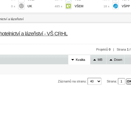
UK
VŠEM
VŠPP
0 x
485 x
18 x
ictví a lázeňství
hotelnictví a lázeňství - VŠ CRHL
Projektů
0
| Strana
1 /
Kvalita
MB
Down
Záznamů na stranu:
Strana: