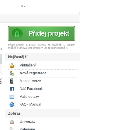
0 x
Přidej projekt
Přidej projekt a získej
kredity za stažení. S kredity
můžeš stahovat jiné projekty. Je to jednoduché :)
 1
Nejčastější
Přihlášení
Nová registrace
Mobilní verze
Náš Facebook
Vaše dotazy
FAQ - Manuál
Zobraz
Univerzity
Kategorie