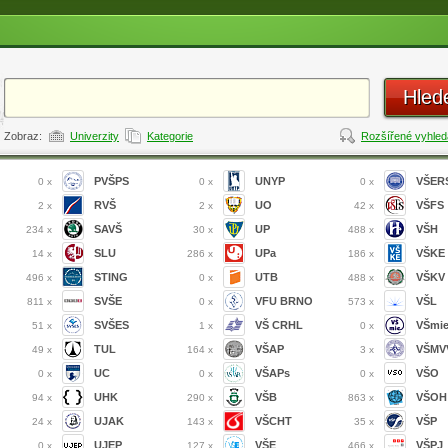
Hled
Zobraz:
Univerzity
Kategorie
Rozšířené vyhled
PVŠPS
UNYP
VŠER
0 x
0 x
0 x
RVŠ
UO
VŠFS
2 x
2 x
42 x
SAVŠ
UP
VŠH
234 x
30 x
488 x
SLU
UPa
VŠKE
14 x
286 x
186 x
STING
UTB
VŠKV
496 x
0 x
488 x
SVŠE
VFU BRNO
VŠL
811 x
0 x
573 x
SVŠES
VŠ CRHL
VŠmi
51 x
1 x
0 x
TUL
VŠAP
VŠMVV
49 x
164 x
3 x
UC
VŠAPs
VŠO
0 x
0 x
0 x
UHK
VŠB
VŠOH
94 x
290 x
863 x
UJAK
VŠCHT
VŠP
24 x
143 x
35 x
UJEP
VŠE
VŠPJ
0 x
127 x
466 x