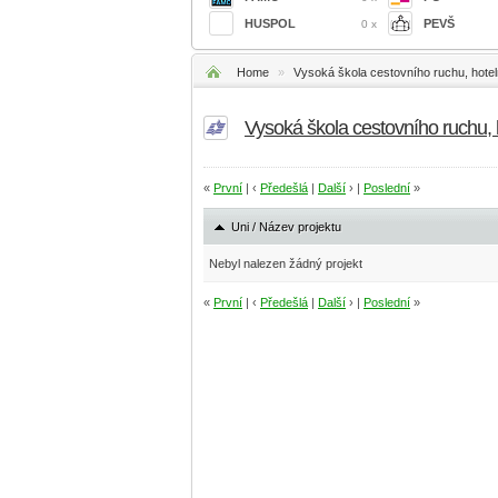
HUSPOL
PEVŠ
0 x
Home
»
Vysoká škola cestovního ruchu, hoteln
Vysoká škola cestovního ruchu, 
«
První
| ‹
Předešlá
|
Další
› |
Poslední
»
Uni / Název projektu
Nebyl nalezen žádný projekt
«
První
| ‹
Předešlá
|
Další
› |
Poslední
»