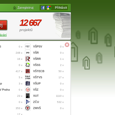
Zaregistruj
Přihlásit
12 667
ej
projektů
ávání
S
VŠPSV
0 x
0 x
VŠR
248 x
0 x
VŠRR
16 x
1 x
VŠSS
0 x
2 x
VŠTECB
417 x
50 x
VŠTVS
5 x
17 x
ep
VŠUP
3 x
0 x
 Praha
VŠZ
0 x
0 x
VUT
23 x
1110 x
ZČU
0 x
532 x
ZMVŠ
353 x
0 x
17 x