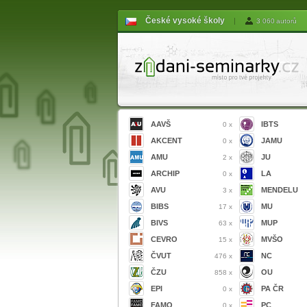
České vysoké školy
|
3 060 autorů
AAVŠ
IBTS
0 x
AKCENT
JAMU
0 x
AMU
JU
2 x
ARCHIP
LA
0 x
AVU
MENDELU
3 x
BIBS
MU
17 x
BIVS
MUP
63 x
CEVRO
MVŠO
15 x
ČVUT
NC
476 x
ČZU
OU
858 x
EPI
PA ČR
0 x
FAMO
PC
0 x