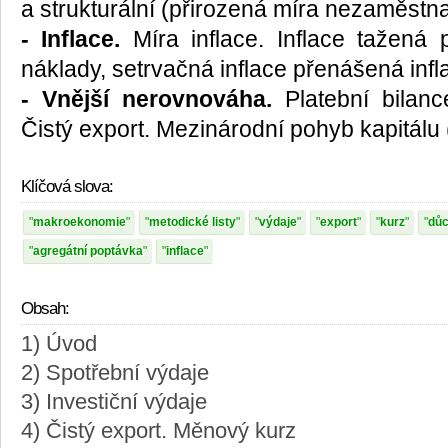
a strukturální (přirozená míra nezaměstnan
- Inflace.
Míra inflace. Inflace tažená 
náklady, setrvačná inflace přenášená inf
- Vnější nerovnováha.
Platební bilanc
Čistý export. Mezinárodní pohyb kapitálu (
Klíčová slova:
makroekonomie
metodické listy
výdaje
export
kurz
dů
agregátní poptávka
inflace
Obsah:
1) Úvod
2) Spotřební výdaje
3) Investiční výdaje
4) Čistý export. Měnový kurz