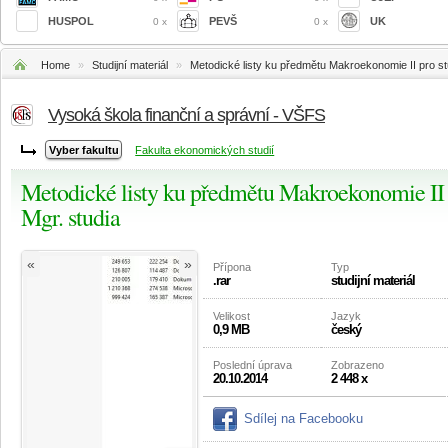
HUSPOL
PEVŠ
UK
0 x
0 x
Home
»
Studijní materiál
»
Metodické listy ku předmětu Makroekonomie II pro s
Vysoká škola finanční a správní - VŠFS
Fakulta ekonomických studií
Metodické listy ku předmětu Makroekonomie II
Mgr. studia
«
»
Přípona
Typ
.rar
studijní materiál
Velikost
Jazyk
0,9 MB
český
Poslední úprava
Zobrazeno
20.10.2014
2 448 x
Sdílej na Facebooku