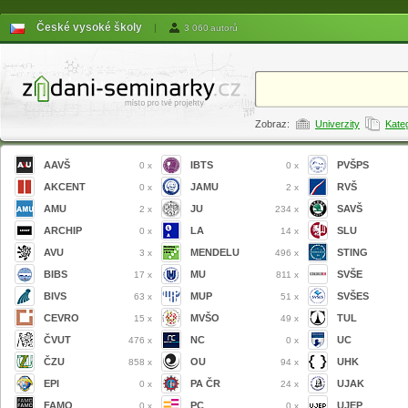
České vysoké školy
|
3 060 autorů
Zobraz:
Univerzity
Kate
AAVŠ
IBTS
PVŠPS
0 x
0 x
AKCENT
JAMU
RVŠ
0 x
2 x
AMU
JU
SAVŠ
2 x
234 x
ARCHIP
LA
SLU
0 x
14 x
AVU
MENDELU
STING
3 x
496 x
BIBS
MU
SVŠE
17 x
811 x
BIVS
MUP
SVŠES
63 x
51 x
CEVRO
MVŠO
TUL
15 x
49 x
ČVUT
NC
UC
476 x
0 x
ČZU
OU
UHK
858 x
94 x
EPI
PA ČR
UJAK
0 x
24 x
FAMO
PC
UJEP
0 x
0 x