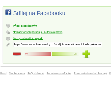
Sdílej na Facebooku
Přidej k oblíbeným
Nahlásit obsah porušující autorská práva
Toto je nekvalitní projekt!
0x
0x
Úvod
Mobilní verze
FAQ - Manuál
Podmínky používání
Zpracování osobních údajů
K