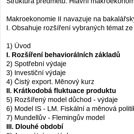
Struktura předmětu. Hlavní makroekonomi
Makroekonomie II navazuje na bakalářs
I. Obsahuje rozšíření vybraných témat ze t
1) Úvod
I. Rozšíření behaviorálních základů
2) Spotřební výdaje
3) Investiční výdaje
4) Čistý export. Měnový kurz
II. Krátkodobá fluktuace produktu
5) Rozšířený model důchod - výdaje
6) Model IS - LM. Fiskální a měnová politi
7) Mundellův - Flemingův model
III. Dlouhé období