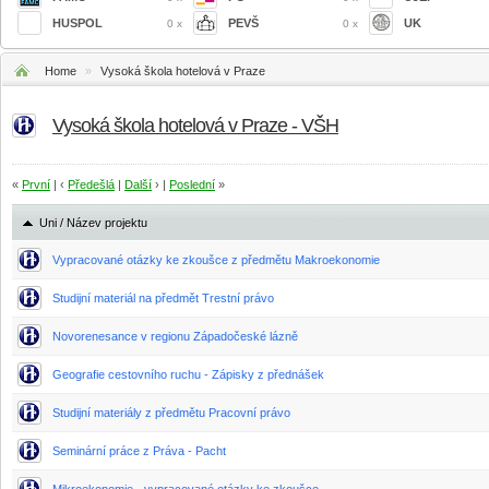
HUSPOL
PEVŠ
UK
0 x
0 x
Home
»
Vysoká škola hotelová v Praze
Vysoká škola hotelová v Praze - VŠH
«
První
| ‹
Předešlá
|
Další
› |
Poslední
»
Uni / Název projektu
Vypracované otázky ke zkoušce z předmětu Makroekonomie
Studijní materiál na předmět Trestní právo
Novorenesance v regionu Západočeské lázně
Geografie cestovního ruchu - Zápisky z přednášek
Studijní materiály z předmětu Pracovní právo
Seminární práce z Práva - Pacht