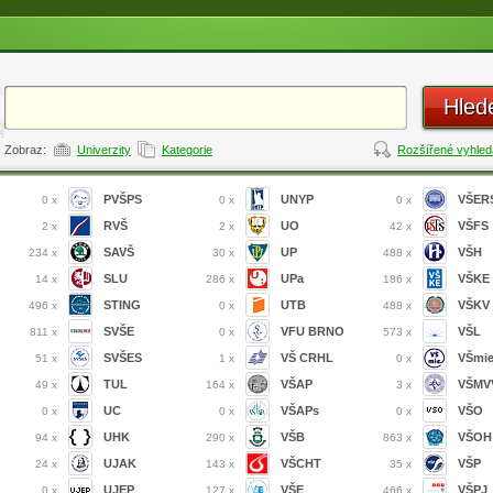
Hled
Zobraz:
Univerzity
Kategorie
Rozšířené vyhled
PVŠPS
UNYP
VŠER
0 x
0 x
0 x
RVŠ
UO
VŠFS
2 x
2 x
42 x
SAVŠ
UP
VŠH
234 x
30 x
488 x
SLU
UPa
VŠKE
14 x
286 x
186 x
STING
UTB
VŠKV
496 x
0 x
488 x
SVŠE
VFU BRNO
VŠL
811 x
0 x
573 x
SVŠES
VŠ CRHL
VŠmi
51 x
1 x
0 x
TUL
VŠAP
VŠMVV
49 x
164 x
3 x
UC
VŠAPs
VŠO
0 x
0 x
0 x
UHK
VŠB
VŠOH
94 x
290 x
863 x
UJAK
VŠCHT
VŠP
24 x
143 x
35 x
UJEP
VŠE
VŠPJ
0 x
127 x
466 x