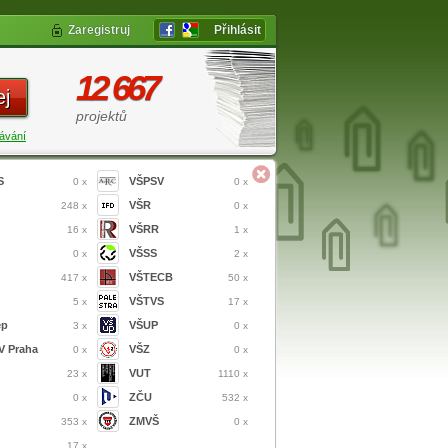
Zaregistruj
Přihlásit
12 667
ej
projektů
ávání
S
VŠPSV
0 x
0 x
VŠR
248 x
0 x
VŠRR
16 x
1 x
VŠSS
0 x
2 x
VŠTECB
417 x
50 x
VŠTVS
5 x
17 x
ep
VŠUP
3 x
0 x
 Praha
VŠZ
0 x
0 x
VUT
23 x
1110 x
ZČU
0 x
532 x
ZMVŠ
353 x
0 x
17 x