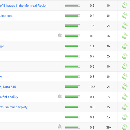
 of linkages in the Montreal Region
0,2
0x
velopment
0,4
0x
1,3
2x
0,8
3x
gie
1,1
0x
0,7
2x
0,5
0x
aw
0,3
0x
, Tatra 815
10,8
2x
dování značky
0,1
7x
tní snímače teploty
0,8
2x
0,1
1x
0,1
39x