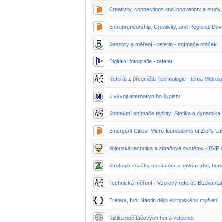
Creativity, connections and innovation: a study
Entrepreneurship, Creativity, and Regional De
Senzory a měření - referát - snímače otáček
Digitální fotografie - referát
Referát z předmětu Technologie - téma Metrolo
K vývoji alternativního školství
Kontaktní snímače teploty; Statika a dynamika
Emergent Cities: Micro-foundations of Zipf’s L
Vojenská technika a zbraňové systémy - BVP 2
Strategie značky na starém a novém trhu, bu
Technická měření - Vzorový referát: Bezkontak
Tretera, Ivo: Nástin dějin evropského myšlení
Rizika počítačových her a videoher