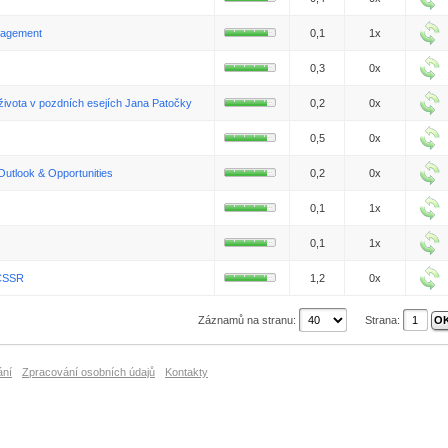
nagement
0,1
1x
0,3
0x
života v pozdních esejích Jana Patočky
0,2
0x
0,5
0x
 Outlook & Opportunities
0,2
0x
0,1
1x
0,1
1x
 ČSSR
1,2
0x
Záznamů na stranu:
Strana:
ání
Zpracování osobních údajů
Kontakty