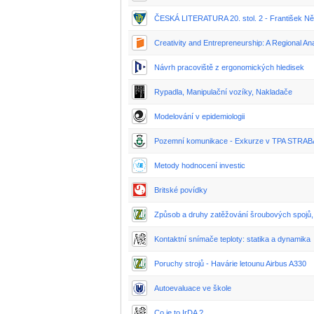
ČESKÁ LITERATURA 20. stol. 2 - František Něm
Creativity and Entrepreneurship: A Regional A
Návrh pracoviště z ergonomických hledisek
Rypadla, Manipulační vozíky, Nakladače
Modelování v epidemiologii
Pozemní komunikace - Exkurze v TPA STRA
Metody hodnocení investic
Britské povídky
Způsob a druhy zatěžování šroubových spojů,
Kontaktní snímače teploty: statika a dynamika
Poruchy strojů - Havárie letounu Airbus A330
Autoevaluace ve škole
Co je to IrDA ?