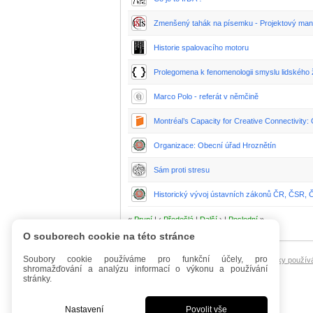
Zmenšený tahák na písemku - Projektový ma
Historie spalovacího motoru
Prolegomena k fenomenologii smyslu lidského 
Marco Polo - referát v němčině
Montréal’s Capacity for Creative Connectivity:
Organizace: Obecní úřad Hroznětín
Sám proti stresu
Historický vývoj ústavních zákonů ČR, ČSR,
«
První
| ‹
Předešlá
|
Další
› |
Poslední
»
O souborech cookie na této stránce
Soubory cookie používáme pro funkční účely, pro
Úvod
Mobilní verze
FAQ - Manuál
Podmínky použív
shromažďování a analýzu informací o výkonu a používání
stránky.
Nastavení
Povolit vše