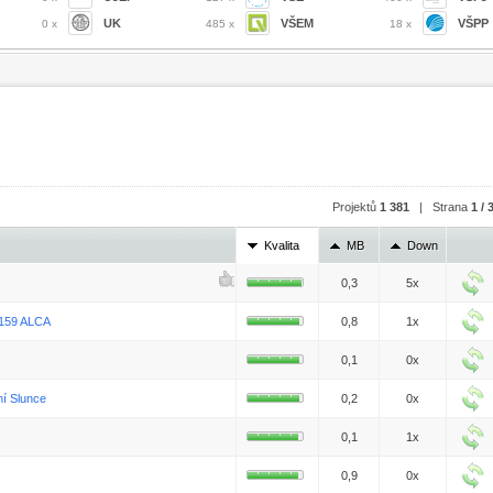
UK
VŠEM
VŠPP
0 x
485 x
18 x
Projektů
1 381
| Strana
1 / 
Kvalita
MB
Down
0,3
5x
 159 ALCA
0,8
1x
0,1
0x
í Slunce
0,2
0x
0,1
1x
0,9
0x