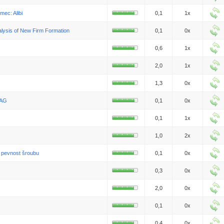
ec: Alibi
0,1
1x
nalysis of New Firm Formation
0,1
0x
0,6
1x
2,0
1x
1,3
0x
BAG
0,1
0x
0,1
1x
1,0
2x
 pevnost šroubu
0,1
0x
0,3
0x
2,0
0x
0,1
0x
0,4
0x