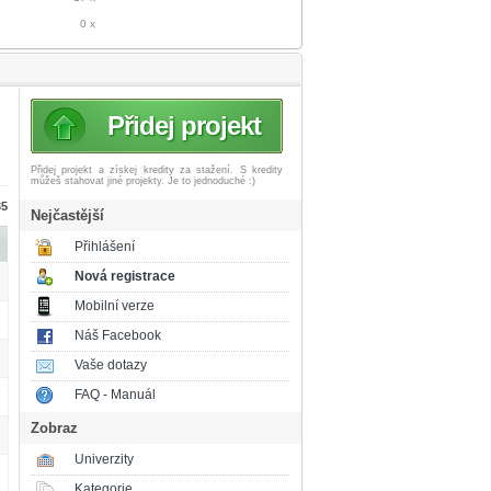
0 x
Přidej projekt
Přidej projekt a získej
kredity za stažení. S kredity
můžeš stahovat jiné projekty. Je to jednoduché :)
35
Nejčastější
Přihlášení
Nová registrace
Mobilní verze
Náš Facebook
Vaše dotazy
FAQ - Manuál
Zobraz
Univerzity
Kategorie