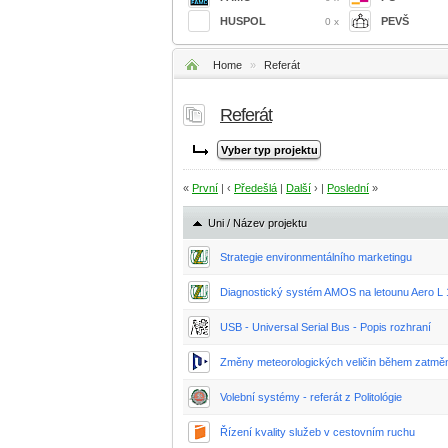
HUSPOL
PEVŠ
0 x
Home
»
Referát
Referát
«
První
| ‹
Předešlá
|
Další
› |
Poslední
»
Uni / Název projektu
Strategie environmentálního marketingu
Diagnostický systém AMOS na letounu Aero L
USB - Universal Serial Bus - Popis rozhraní
Změny meteorologických veličin během zatměn
Volební systémy - referát z Politológie
Řízení kvality služeb v cestovním ruchu