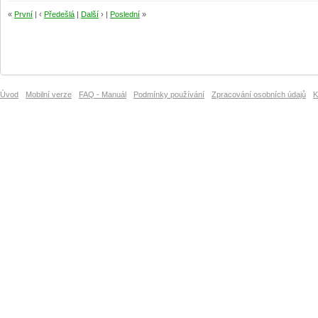
«
První
| ‹
Předešlá
|
Další
› |
Poslední
»
Úvod
Mobilní verze
FAQ - Manuál
Podmínky používání
Zpracování osobních údajů
K