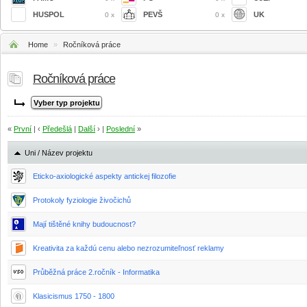
HUSPOL
PEVŠ
UK
0 x
0 x
Home
»
Ročníková práce
Ročníková práce
«
První
| ‹
Předešlá
|
Další
› |
Poslední
»
Uni / Název projektu
Eticko-axiologické aspekty antickej filozofie
Protokoly fyziologie živočichů
Mají tištěné knihy budoucnost?
Kreativita za každú cenu alebo nezrozumiteľnosť reklamy
Průběžná práce 2.ročník - Informatika
Klasicismus 1750 - 1800