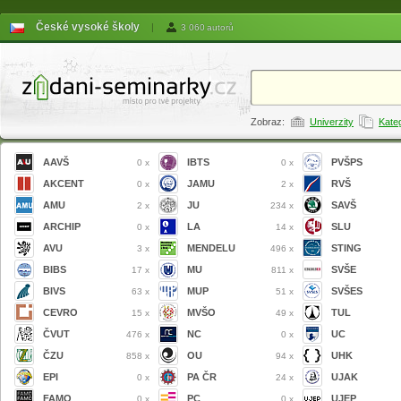
České vysoké školy
|
3 060 autorů
Zobraz:
Univerzity
Kate
AAVŠ
IBTS
PVŠPS
0 x
0 x
AKCENT
JAMU
RVŠ
0 x
2 x
AMU
JU
SAVŠ
2 x
234 x
ARCHIP
LA
SLU
0 x
14 x
AVU
MENDELU
STING
3 x
496 x
BIBS
MU
SVŠE
17 x
811 x
BIVS
MUP
SVŠES
63 x
51 x
CEVRO
MVŠO
TUL
15 x
49 x
ČVUT
NC
UC
476 x
0 x
ČZU
OU
UHK
858 x
94 x
EPI
PA ČR
UJAK
0 x
24 x
FAMO
PC
UJEP
0 x
0 x