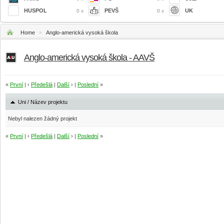
HUSPOL
PEVŠ
UK
0 x
0 x
Home
»
Anglo-americká vysoká škola
Anglo-americká vysoká škola - AAVŠ
«
První
| ‹
Předešlá
|
Další
› |
Poslední
»
Uni / Název projektu
Nebyl nalezen žádný projekt
«
První
| ‹
Předešlá
|
Další
› |
Poslední
»