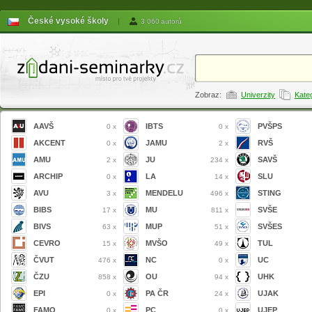
České vysoké školy
|
3 060 autorů
Zobraz:
Univerzity
Kate
AAVŠ
IBTS
PVŠPS
0 x
0 x
AKCENT
JAMU
RVŠ
0 x
2 x
AMU
JU
SAVŠ
2 x
234 x
ARCHIP
LA
SLU
0 x
14 x
AVU
MENDELU
STING
3 x
496 x
BIBS
MU
SVŠE
17 x
811 x
BIVS
MUP
SVŠES
63 x
51 x
CEVRO
MVŠO
TUL
15 x
49 x
ČVUT
NC
UC
476 x
0 x
ČZU
OU
UHK
858 x
94 x
EPI
PA ČR
UJAK
0 x
24 x
FAMO
PC
UJEP
0 x
0 x