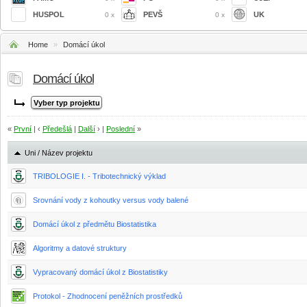
HUSPOL
PEVŠ
UK
0 x
0 x
Home
»
Domácí úkol
Domácí úkol
«
První
| ‹
Předešlá
|
Další
› |
Poslední
»
Uni / Název projektu
TRIBOLOGIE I. - Tribotechnický výklad
Srovnání vody z kohoutky versus vody balené
Domácí úkol z předmětu Biostatistika
Algoritmy a datové struktury
Vypracovaný domácí úkol z Biostatistiky
Protokol - Zhodnocení peněžních prostředků