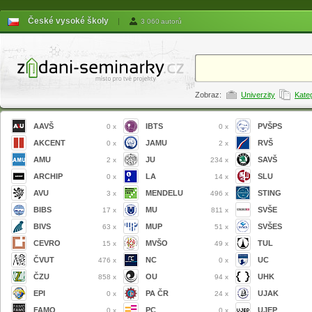
České vysoké školy
|
3 060 autorů
Zobraz:
Univerzity
Kate
AAVŠ
IBTS
PVŠPS
0 x
0 x
AKCENT
JAMU
RVŠ
0 x
2 x
AMU
JU
SAVŠ
2 x
234 x
ARCHIP
LA
SLU
0 x
14 x
AVU
MENDELU
STING
3 x
496 x
BIBS
MU
SVŠE
17 x
811 x
BIVS
MUP
SVŠES
63 x
51 x
CEVRO
MVŠO
TUL
15 x
49 x
ČVUT
NC
UC
476 x
0 x
ČZU
OU
UHK
858 x
94 x
EPI
PA ČR
UJAK
0 x
24 x
FAMO
PC
UJEP
0 x
0 x