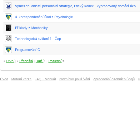
Vymezení oblastí personální strategie, Etický kodex - vypracovaný domácí úkol
4. korespondenční úkol z Psychologie
Příklady z Mechaniky
Technologická cvičení 1 - Čep
Programování C
«
První
| ‹
Předešlá
|
Další
› |
Poslední
»
Úvod
Mobilní verze
FAQ - Manuál
Podmínky používání
Zpracování osobních údajů
K