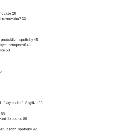
vnováze 28
at rovnováhu? 33
produktivní spotřeby 45
dských schopností 48
zice 53
75
 křivky podle J. Stiglitze 83
í 88
ování do pozice 89
teru osobní spotřeby 92