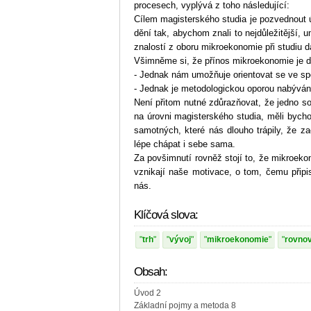
procesech, vyplývá z toho následující:
Cílem magisterského studia je pozvednout 
dění tak, abychom znali to nejdůležitější,
znalostí z oboru mikroekonomie při studiu da
Všimněme si, že přínos mikroekonomie je d
- Jednak nám umožňuje orientovat se ve s
- Jednak je metodologickou oporou nabývání
Není přitom nutné zdůrazňovat, že jedno s
na úrovni magisterského studia, měli bych
samotných, které nás dlouho trápily, že z
lépe chápat i sebe sama.
Za povšimnutí rovněž stojí to, že mikroeko
vznikají naše motivace, o tom, čemu přip
nás.
Klíčová slova:
trh
vývoj
mikroekonomie
rovno
Obsah:
Úvod 2
Základní pojmy a metoda 8