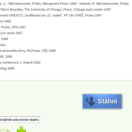
up, J.,: Mikroekonomie, Praha, Managment Press 1996 - Holman, R. Mikroekonomie, Praha
f Pierre Bourdieu. The University of Chicago, Press, Chicago and London 1997
 komise UNESCO „Vzdělávání pro 21. století“, PF UK-ÚVRŠ, Praha 1997
aha 1966
u, Praha, SPN 1967
ských novin 1967
V 1968
yslu
t a ekonomika firmy 99,Praha, VŠE 1999
.49, 1999
ra, konference v Jihlavě 2002
ishing 1995
Stáhni
0x