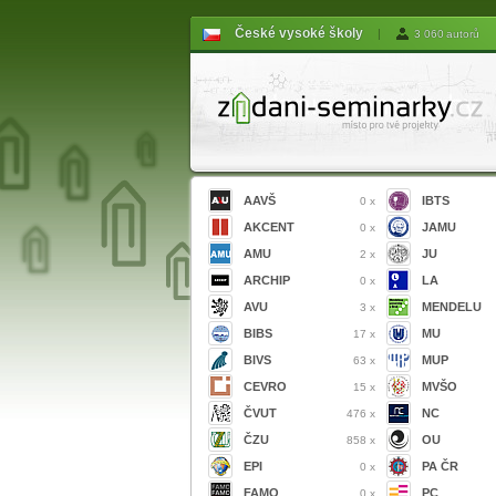
České vysoké školy
|
3 060 autorů
AAVŠ
IBTS
0 x
AKCENT
JAMU
0 x
AMU
JU
2 x
ARCHIP
LA
0 x
AVU
MENDELU
3 x
BIBS
MU
17 x
BIVS
MUP
63 x
CEVRO
MVŠO
15 x
ČVUT
NC
476 x
ČZU
OU
858 x
EPI
PA ČR
0 x
FAMO
PC
0 x