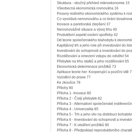
Struktura - stručný přehled mikroekonomie 15
Všeobecná ekonomická rovnováha 16
Posuny reálného ekonomického systému k ro
Co vyvolává nerovnováhu a co brání dosahov
Inovace a paretovská zlepšení 37
Nerovnovážné situace a vývoj trhu 40
Produktivní aspekt osobní spotřeby 42
Od teorie společenského blahobytu k ekonomii 
Kapitálový trh a jeho role při investování do li
Investování do schopností a investování do po
Rozdělování a omezení vstupu do odvětví 54
Přebytek na trhu statků a jeho rozdělování 65
Ekonomická determinace prožitků 73
Aplikace teorie her: Kooperující a poziční sítě 
Vyústění do praxe 77
Ke zkoušce 78
Přílohy 80
Příloha 1- Inovace 80
Příloha 2 - Čistý přebytek 82
Příloha 3 - Alternativní společenské indiferenční
Příloha 4 - Univerzalita 85
Příloha 5 - Trh a jeho vliv na distribuci bohatstv
Příloha 6 - Investování do schopností a invest
Příloha 7 - K utváření prožitků 90
Příloha 8 - Předpoklad neproduktivního charak