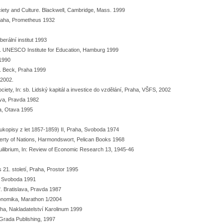
ciety and Culture. Blackwell, Cambridge, Mass. 1999
Praha, Prometheus 1932
erální institut 1993
e. UNESCO Institute for Education, Hamburg 1999
 1990
. Beck, Praha 1999
 2002.
society, In: sb. Lidský kapitál a investice do vzdělání, Praha, VŠFS, 2002
ava, Pravda 1982
da, Otava 1995
ukopisy z let 1857-1859) II, Praha, Svoboda 1974
overty of Nations, Harmondswort, Pelican Books 1968
ilibrium, In: Review of Economic Research 13, 1945-46
s 21. století, Praha, Prostor 1995
, Svoboda 1991
. Bratislava, Pravda 1987
ekonomika, Marathon 1/2004
raha, Nakladatelství Karolinum 1999
 Grada Publishing, 1997