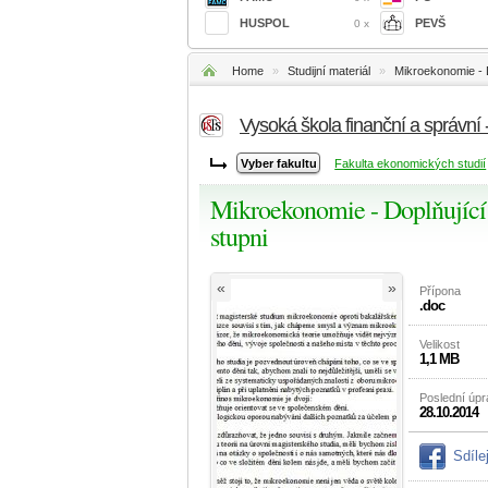
HUSPOL
PEVŠ
0 x
Home
»
Studijní materiál
»
Mikroekonomie - 
Vysoká škola finanční a správní
Fakulta ekonomických studií
Mikroekonomie - Doplňující
stupni
«
»
Přípona
.doc
Velikost
1,1 MB
Poslední úp
28.10.2014
Sdíle