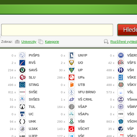
Hled
Zobraz:
Univerzity
Kategorie
Rozšířené vyhled
PVŠPS
UNYP
VŠER
0 x
0 x
0 x
RVŠ
UO
VŠFS
2 x
2 x
42 x
SAVŠ
UP
VŠH
234 x
30 x
488 x
SLU
UPa
VŠKE
14 x
286 x
186 x
STING
UTB
VŠKV
496 x
0 x
488 x
SVŠE
VFU BRNO
VŠL
811 x
0 x
573 x
SVŠES
VŠ CRHL
VŠmi
51 x
1 x
0 x
TUL
VŠAP
VŠMVV
49 x
164 x
3 x
UC
VŠAPs
VŠO
0 x
0 x
0 x
UHK
VŠB
VŠOH
94 x
290 x
863 x
UJAK
VŠCHT
VŠP
24 x
143 x
35 x
UJEP
VŠE
VŠPJ
0 x
127 x
466 x