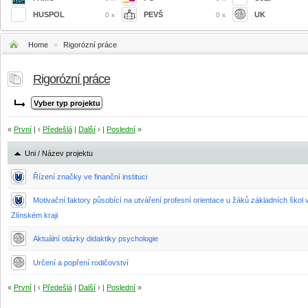
HUSPOL
PEVŠ
UK
0 x
0 x
Home
»
Rigorózní práce
Rigorózní práce
«
První
| ‹
Předešlá
|
Další
› |
Poslední
»
Uni / Název projektu
Řízení značky ve finanční instituci
Motivační faktory působící na utváření profesní orientace u žáků základních škol 
Zlínském kraji
Aktuální otázky didaktiky psychologie
Určení a popření rodičovství
«
První
| ‹
Předešlá
|
Další
› |
Poslední
»