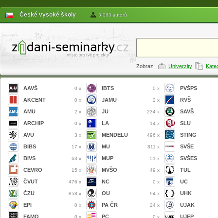
České vysoké školy
|
3 060 autorů
Zobraz:
Univerzity
Kate
AAVŠ
IBTS
PVŠPS
0 x
0 x
AKCENT
JAMU
RVŠ
0 x
2 x
AMU
JU
SAVŠ
2 x
234 x
ARCHIP
LA
SLU
0 x
14 x
AVU
MENDELU
STING
3 x
496 x
BIBS
MU
SVŠE
17 x
811 x
BIVS
MUP
SVŠES
63 x
51 x
CEVRO
MVŠO
TUL
15 x
49 x
ČVUT
NC
UC
476 x
0 x
ČZU
OU
UHK
858 x
94 x
EPI
PA ČR
UJAK
0 x
24 x
FAMO
PC
UJEP
0 x
0 x