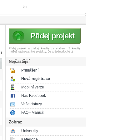
0 x
Přidej projekt
Přidej projekt a získej
kredity za stažení. S kredity
můžeš stahovat jiné projekty. Je to jednoduché :)
 1
Nejčastější
Přihlášení
Nová registrace
Mobilní verze
Náš Facebook
Vaše dotazy
FAQ - Manuál
Zobraz
Univerzity
Kategorie