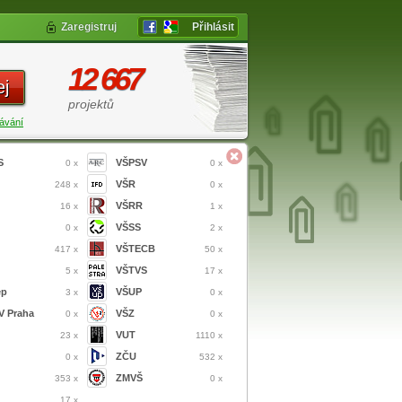
Zaregistruj
Přihlásit
12 667
ej
projektů
ávání
S
VŠPSV
0 x
0 x
VŠR
248 x
0 x
VŠRR
16 x
1 x
VŠSS
0 x
2 x
VŠTECB
417 x
50 x
VŠTVS
5 x
17 x
ep
VŠUP
3 x
0 x
 Praha
VŠZ
0 x
0 x
VUT
23 x
1110 x
ZČU
0 x
532 x
ZMVŠ
353 x
0 x
17 x