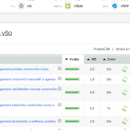
UK
VŠEM
VŠPP
0 x
485 x
18 x
 - VŠO
Projektů
23
| Strana
1 /
Kvalita
MB
Down
agement podniku cestovního ruchu
2,5
11x
gement cestovních kanceláří a agentur
1,9
10x
gement udržitelného rozvoje cestovního
0,8
10x
gement kulturního cestovního ruchu a
0,2
7x
agement lázeňského a wellness podniku
2,6
10x