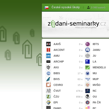
České vysoké školy
|
3 060 autorů
AAVŠ
IBTS
0 x
AKCENT
JAMU
0 x
AMU
JU
2 x
ARCHIP
LA
0 x
AVU
MENDELU
3 x
BIBS
MU
17 x
BIVS
MUP
63 x
CEVRO
MVŠO
15 x
ČVUT
NC
476 x
ČZU
OU
858 x
EPI
PA ČR
0 x
FAMO
PC
0 x