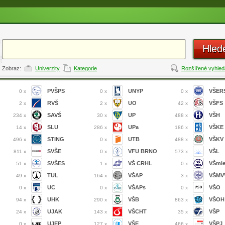
Hled
Zobraz:
Univerzity
Kategorie
Rozšířené vyhled
PVŠPS
UNYP
VŠER
0 x
0 x
0 x
RVŠ
UO
VŠFS
2 x
2 x
42 x
SAVŠ
UP
VŠH
234 x
30 x
488 x
SLU
UPa
VŠKE
14 x
286 x
186 x
STING
UTB
VŠKV
496 x
0 x
488 x
SVŠE
VFU BRNO
VŠL
811 x
0 x
573 x
SVŠES
VŠ CRHL
VŠmi
51 x
1 x
0 x
TUL
VŠAP
VŠMVV
49 x
164 x
3 x
UC
VŠAPs
VŠO
0 x
0 x
0 x
UHK
VŠB
VŠOH
94 x
290 x
863 x
UJAK
VŠCHT
VŠP
24 x
143 x
35 x
UJEP
VŠE
VŠPJ
0 x
127 x
466 x