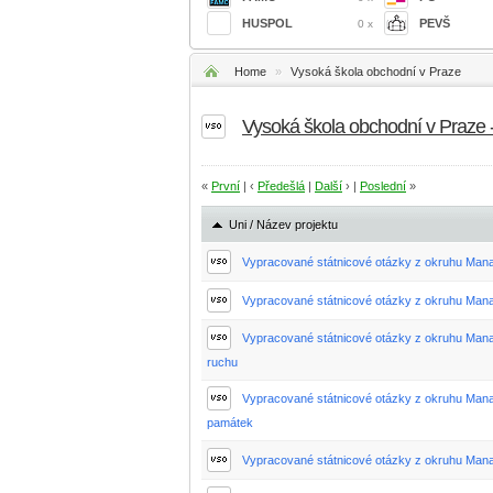
HUSPOL
PEVŠ
0 x
Home
»
Vysoká škola obchodní v Praze
Vysoká škola obchodní v Praze
«
První
| ‹
Předešlá
|
Další
› |
Poslední
»
Uni / Název projektu
Vypracované státnicové otázky z okruhu Man
Vypracované státnicové otázky z okruhu Mana
Vypracované státnicové otázky z okruhu Mana
ruchu
Vypracované státnicové otázky z okruhu Mana
památek
Vypracované státnicové otázky z okruhu Man