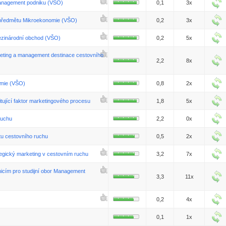
Management podniku (VŠO)
0,1
3x
 předmětu Mikroekonomie (VŠO)
0,2
3x
ezinárodní obchod (VŠO)
0,2
5x
eting a management destinace cestovního
2,2
8x
omie (VŠO)
0,8
2x
itující faktor marketingového procesu
1,8
5x
ruchu
2,2
0x
u cestovního ruchu
0,5
2x
egický marketing v cestovním ruchu
3,2
7x
icím pro studijní obor Management
3,3
11x
0,2
4x
0,1
1x