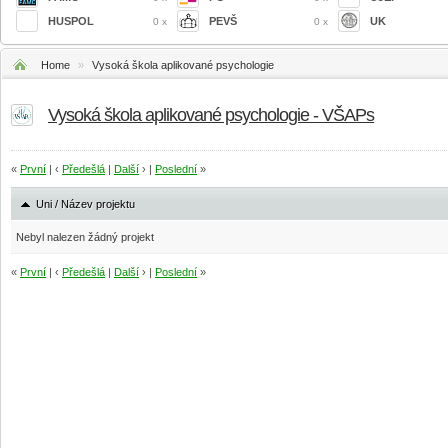
HUSPOL
PEVŠ
UK
0 x
0 x
Home
»
Vysoká škola aplikované psychologie
Vysoká škola aplikované psychologie - VŠAPs
«
První
| ‹
Předešlá
|
Další
› |
Poslední
»
Uni / Název projektu
Nebyl nalezen žádný projekt
«
První
| ‹
Předešlá
|
Další
› |
Poslední
»