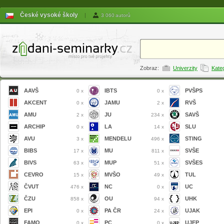
České vysoké školy
|
3 060 autorů
Zobraz:
Univerzity
Kate
AAVŠ
IBTS
PVŠPS
0 x
0 x
AKCENT
JAMU
RVŠ
0 x
2 x
AMU
JU
SAVŠ
2 x
234 x
ARCHIP
LA
SLU
0 x
14 x
AVU
MENDELU
STING
3 x
496 x
BIBS
MU
SVŠE
17 x
811 x
BIVS
MUP
SVŠES
63 x
51 x
CEVRO
MVŠO
TUL
15 x
49 x
ČVUT
NC
UC
476 x
0 x
ČZU
OU
UHK
858 x
94 x
EPI
PA ČR
UJAK
0 x
24 x
FAMO
PC
UJEP
0 x
0 x