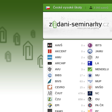
České vysoké školy
|
3 060 autorů
AAVŠ
IBTS
0 x
AKCENT
JAMU
0 x
AMU
JU
2 x
ARCHIP
LA
0 x
AVU
MENDELU
3 x
BIBS
MU
17 x
BIVS
MUP
63 x
CEVRO
MVŠO
15 x
ČVUT
NC
476 x
ČZU
OU
858 x
EPI
PA ČR
0 x
FAMO
PC
0 x