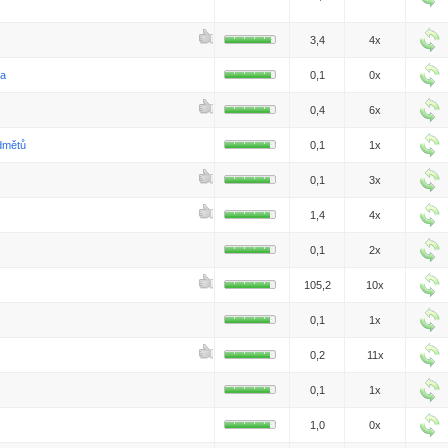
3,4
4x
ka
0,1
0x
0,4
6x
dmětů
0,1
1x
0,1
3x
1,4
4x
0,1
2x
105,2
10x
0,1
1x
0,2
11x
0,1
1x
1,0
0x