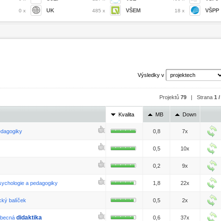
UK
VŠEM
VŠPP
0 x
485 x
18 x
Výsledky v
Projektů
79
| Strana
1 /
Kvalita
MB
Down
edagogiky
0,8
7x
0,5
10x
0,2
9x
ychologie a pedagogiky
1,8
22x
cký balíček
0,5
2x
didaktika
Obecná
0,6
37x