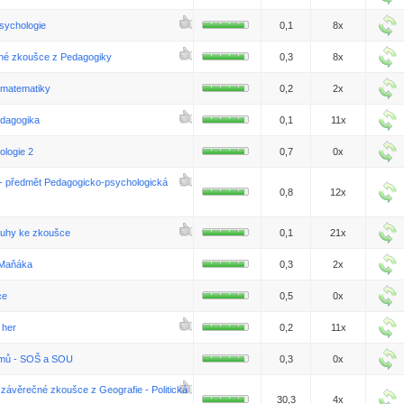
sychologie
0,1
8x
čné zkoušce z Pedagogiky
0,3
8x
 matematiky
0,2
2x
edagogika
0,1
11x
logie 2
0,7
0x
 - předmět Pedagogicko-psychologická
0,8
12x
ruhy ke zkoušce
0,1
21x
 Maňáka
0,3
2x
ce
0,5
0x
 her
0,2
11x
ramů - SOŠ a SOU
0,3
0x
 závěrečné zkoušce z Geografie - Politická
30,3
4x