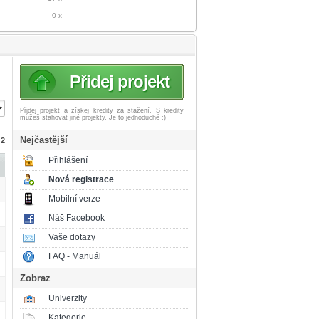
0 x
Přidej projekt
Přidej projekt a získej
kredity za stažení. S kredity
můžeš stahovat jiné projekty. Je to jednoduché :)
Nejčastější
 2
Přihlášení
Nová registrace
Mobilní verze
Náš Facebook
Vaše dotazy
FAQ - Manuál
Zobraz
Univerzity
Kategorie