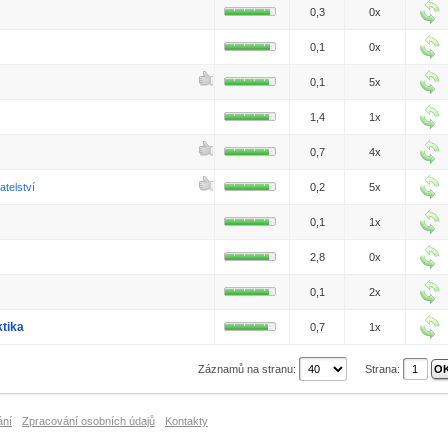
0,3
0x
0,1
0x
0,1
5x
1,4
1x
0,7
4x
telství
0,2
5x
0,1
1x
2,8
0x
0,1
2x
ktika
0,7
1x
Záznamů na stranu:
Strana:
ání
Zpracování osobních údajů
Kontakty