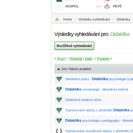
HUSPOL
PEVŠ
0 x
Home
»
Výsledky vyhledávání
»
Didaktika
Výsledky vyhledávání pro:
Didaktika
«
První
| ‹
Předešlá
|
Další
› |
Poslední
»
Uni / Název projektu
Didaktika
Seminární práce -
psychologie a p
Didaktika
somatologie - Metodický balíček
Didaktická analýza učiva
Didaktika
Vypracované otázky z předmětu
ps
Didaktika
psychologie a pedagogiky - Metodi
Vypracované zkouškové otázky z předmětu 