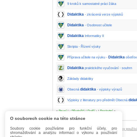
9 kroků k samostatné práci žáka
Didaktika
- zkrácená verze výpisků
Didaktika
- Osobnost učitele
Didaktika
Informatiky II
Skripta - Řízení výuky
Didaktika
Příprava učitele na výuku -
ošetřova
Didaktika
praktického vyučování - souhrn
Základy didaktiky
didaktika
Obecná
- výpisky výrazů
dida
Výpisky z literatury pro předmět Obecná
«
První
| ‹
Předešlá
|
Další
› |
Poslední
»
O souborech cookie na této stránce
Soubory cookie používáme pro funkční účely, pro
Úvod
Mobilní verze
FAQ - Manuál
Podmínky použív
shromažďování a analýzu informací o výkonu a používání