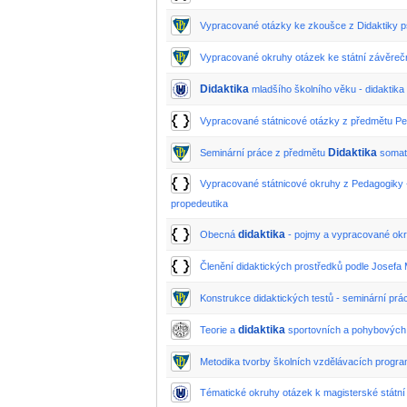
Vypracované otázky ke zkoušce z Didaktiky p
Vypracované okruhy otázek ke státní závěre
Didaktika
mladšího školního věku - didaktika
Vypracované státnicové otázky z předmětu P
Didaktika
Seminární práce z předmětu
somato
Vypracované státnicové okruhy z Pedagogiky
propedeutika
didaktika
Obecná
- pojmy a vypracované ok
Členění didaktických prostředků podle Josefa
Konstrukce didaktických testů - seminární prá
didaktika
Teorie a
sportovních a pohybových
Metodika tvorby školních vzdělávacích prog
Tématické okruhy otázek k magisterské státní