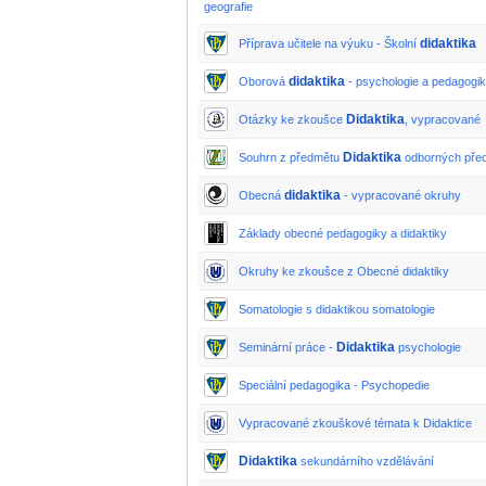
geografie
didaktika
Příprava učitele na výuku - Školní
didaktika
Oborová
- psychologie a pedagogi
Didaktika
Otázky ke zkoušce
, vypracované
Didaktika
Souhrn z předmětu
odborných pře
didaktika
Obecná
- vypracované okruhy
Základy obecné pedagogiky a didaktiky
Okruhy ke zkoušce z Obecné didaktiky
Somatologie s didaktikou somatologie
Didaktika
Seminární práce -
psychologie
Speciální pedagogika - Psychopedie
Vypracované zkouškové témata k Didaktice
Didaktika
sekundárního vzdělávání