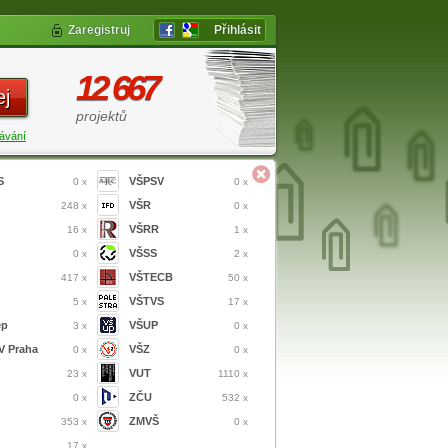
Zaregistruj
Přihlásit
12 667
ej
projektů
ávání
S
VŠPSV
0 x
0 x
VŠR
248 x
0 x
VŠRR
16 x
1 x
VŠSS
0 x
2 x
VŠTECB
417 x
50 x
VŠTVS
5 x
17 x
ep
VŠUP
3 x
0 x
 Praha
VŠZ
0 x
0 x
VUT
23 x
1110 x
ZČU
0 x
532 x
ZMVŠ
353 x
0 x
17 x