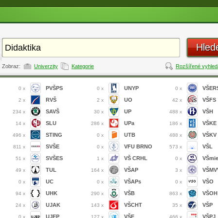
Hled
Zobraz:
Univerzity
Kategorie
Rozšířené vyhled
PVŠPS
UNYP
VŠER
0 x
0 x
0 x
RVŠ
UO
VŠFS
2 x
2 x
42 x
SAVŠ
UP
VŠH
234 x
30 x
488 x
SLU
UPa
VŠKE
14 x
286 x
186 x
STING
UTB
VŠKV
496 x
0 x
488 x
SVŠE
VFU BRNO
VŠL
811 x
0 x
573 x
SVŠES
VŠ CRHL
VŠmi
51 x
1 x
0 x
TUL
VŠAP
VŠMVV
49 x
164 x
3 x
UC
VŠAPs
VŠO
0 x
0 x
0 x
UHK
VŠB
VŠOH
94 x
290 x
863 x
UJAK
VŠCHT
VŠP
24 x
143 x
35 x
UJEP
VŠE
VŠPJ
0 x
127 x
466 x