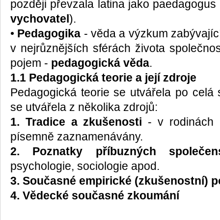
později převzala latina jako paedagogu
vychovatel
).
•
Pedagogika
- věda a výzkum zabývajíc
v nejrůznějších sférách života společnos
pojem -
pedagogická věda
.
1.1 Pedagogická teorie a její zdroje
Pedagogická teorie se utvářela po celá s
se utvářela z několika zdrojů:
1. Tradice a zkušenosti
- v rodinách 
písemně zaznamenávány.
2. Poznatky příbuzných společe
psychologie, sociologie apod.
3. Současné empirické (zkušenostní) 
4. Vědecké současné zkoumání