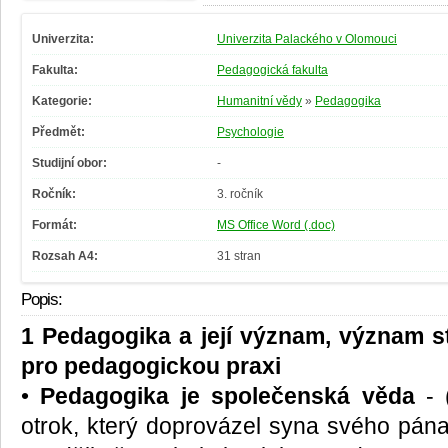
Univerzita:
Univerzita Palackého v Olomouci
Fakulta:
Pedagogická fakulta
Kategorie:
Humanitní vědy
»
Pedagogika
Předmět:
Psychologie
Studijní obor:
-
Ročník:
3. ročník
Formát:
MS Office Word (.doc)
Rozsah A4:
31 stran
Popis:
1 Pedagogika a její význam, význam s
pro pedagogickou praxi
•
Pedagogika je společenská věda
- 
otrok, který doprovázel syna svého pána