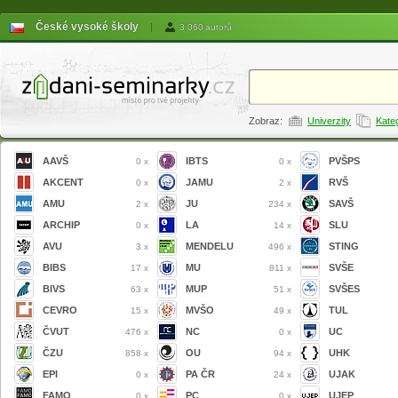
České vysoké školy
|
3 060 autorů
Zobraz:
Univerzity
Kate
AAVŠ
IBTS
PVŠPS
0 x
0 x
AKCENT
JAMU
RVŠ
0 x
2 x
AMU
JU
SAVŠ
2 x
234 x
ARCHIP
LA
SLU
0 x
14 x
AVU
MENDELU
STING
3 x
496 x
BIBS
MU
SVŠE
17 x
811 x
BIVS
MUP
SVŠES
63 x
51 x
CEVRO
MVŠO
TUL
15 x
49 x
ČVUT
NC
UC
476 x
0 x
ČZU
OU
UHK
858 x
94 x
EPI
PA ČR
UJAK
0 x
24 x
FAMO
PC
UJEP
0 x
0 x