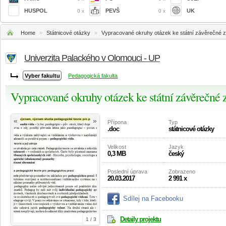
HUSPOL
PEVŠ
UK
0 x
0 x
Home
»
Státnicové otázky
»
Vypracované okruhy otázek ke státní závěrečné 
Univerzita Palackého v Olomouci - UP
Pedagogická fakulta
Vypracované okruhy otázek ke státní závěrečné
«
»
Přípona
Typ
.doc
státnicové otázky
Velikost
Jazyk
0,3 MB
český
Poslední úprava
Zobrazeno
20.03.2017
2 991 x
Sdílej na Facebooku
Detaily projektu
1 / 3