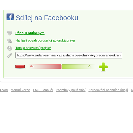
Sdílej na Facebooku
Přidej k oblíbeným
Nahlásit obsah porušující autorská práva
Toto je nekvalitní projekt!
0x
0x
Úvod
Mobilní verze
FAQ - Manuál
Podmínky používání
Zpracování osobních údajů
K