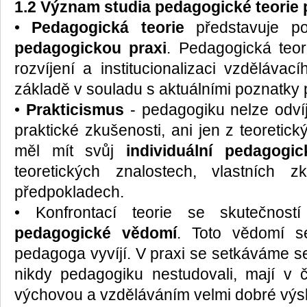
1.2 Význam studia pedagogické teorie
•
Pedagogická teorie
představuje po
pedagogickou praxi
. Pedagogická teo
rozvíjení a institucionalizaci vzděláv
základě v souladu s aktuálními poznatky 
•
Prakticismus
- pedagogiku nelze odví
praktické zkušenosti, ani jen z teoreti
měl mít svůj
individuální pedagogi
teoretických znalostech, vlastních 
předpokladech.
• Konfrontací teorie se skutečnost
pedagogické vědomí
. Toto vědomí s
pedagoga vyvíjí. V praxi se setkáváme se s
nikdy pedagogiku nestudovali, mají v č
výchovou a vzděláváním velmi dobré výs