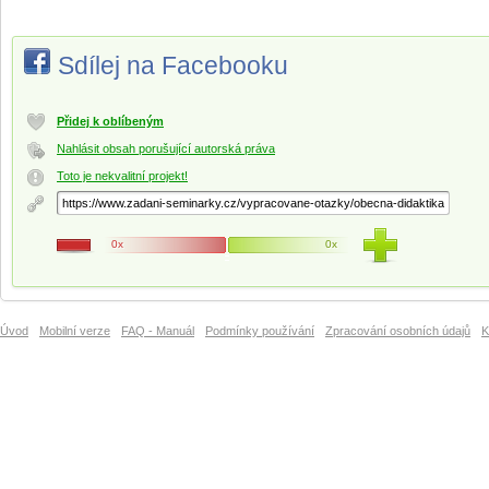
Sdílej na Facebooku
Přidej k oblíbeným
Nahlásit obsah porušující autorská práva
Toto je nekvalitní projekt!
0x
0x
Úvod
Mobilní verze
FAQ - Manuál
Podmínky používání
Zpracování osobních údajů
K