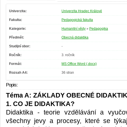
Univerzita:
Univerzita Hradec Králové
Fakulta:
Pedagogická fakulta
Kategorie:
Humanitní vědy
»
Pedagogika
Předmět:
Obecná didaktika
Studijní obor:
-
Ročník:
3. ročník
Formát:
MS Office Word (.docx)
Rozsah A4:
36 stran
Popis:
Téma A: ZÁKLADY OBECNÉ DIDAKTI
1. CO JE DIDAKTIKA?
Didaktika - teorie vzdělávání a vyučo
všechny jevy a procesy, které se týk