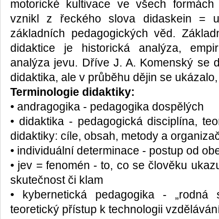
motorické kultivace ve všech formách 
vznikl z řeckého slova didaskein = uč
základních pedagogických věd. Zákla
didaktice je historická analýza, empi
analýza jevu. Dříve J. A. Komenský se 
didaktika, ale v průběhu dějin se ukázalo,
Terminologie didaktiky:
• andragogika - pedagogika dospělých
• didaktika - pedagogická disciplína, t
didaktiky: cíle, obsah, metody a organiza
• individuální determinace - postup od
• jev = fenomén - to, co se člověku ukazu
skutečnost či klam
• kybernetická pedagogika - „rodná s
teoretický přístup k technologii vzděláván