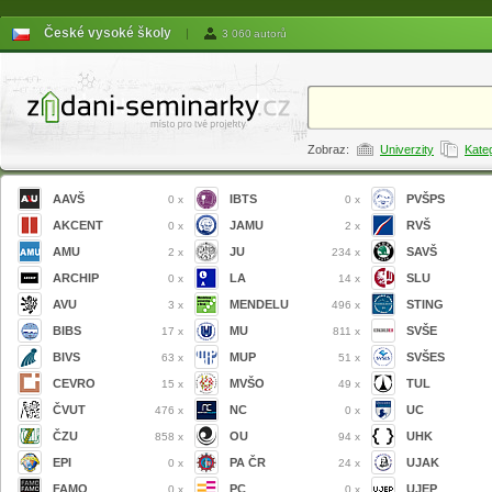
České vysoké školy
|
3 060 autorů
Zobraz:
Univerzity
Kate
AAVŠ
IBTS
PVŠPS
0 x
0 x
AKCENT
JAMU
RVŠ
0 x
2 x
AMU
JU
SAVŠ
2 x
234 x
ARCHIP
LA
SLU
0 x
14 x
AVU
MENDELU
STING
3 x
496 x
BIBS
MU
SVŠE
17 x
811 x
BIVS
MUP
SVŠES
63 x
51 x
CEVRO
MVŠO
TUL
15 x
49 x
ČVUT
NC
UC
476 x
0 x
ČZU
OU
UHK
858 x
94 x
EPI
PA ČR
UJAK
0 x
24 x
FAMO
PC
UJEP
0 x
0 x