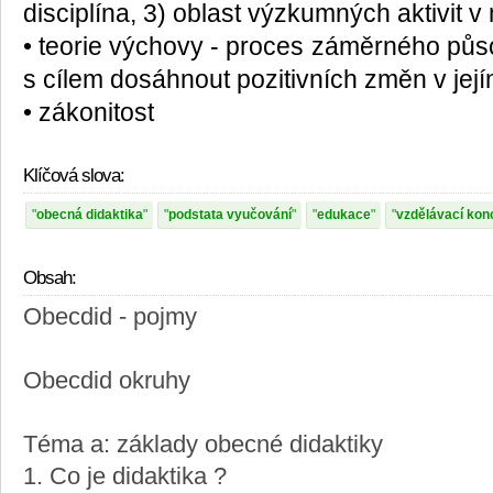
disciplína, 3) oblast výzkumných aktivit
• teorie výchovy - proces záměrného půs
s cílem dosáhnout pozitivních změn v její
• zákonitost
Klíčová slova:
obecná didaktika
podstata vyučování
edukace
vzdělávací ko
Obsah:
Obecdid - pojmy
Obecdid okruhy
Téma a: základy obecné didaktiky
1. Co je didaktika ?