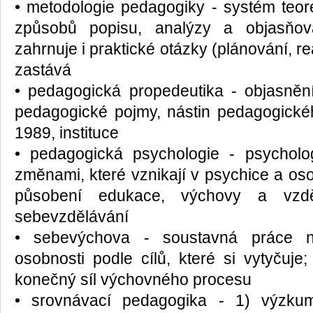
• metodologie pedagogiky - systém teore
způsobů popisu, analýzy a objasňov
zahrnuje i praktické otázky (plánování, re
zastává
• pedagogická propedeutika - objasnění
pedagogické pojmy, nástin pedagogické
1989, instituce
• pedagogická psychologie - psycholo
změnami, které vznikají v psychice a os
působení edukace, výchovy a vzdě
sebevzdělávání
• sebevýchova - soustavná práce na
osobnosti podle cílů, které si vytyčuj
konečný síl výchovného procesu
• srovnávací pedagogika - 1) výzku