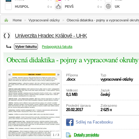
HUSPOL
PEVŠ
UK
0 x
0 x
Home
»
Vypracované otázky
»
Obecná didaktika - pojmy a vypracované okru
Univerzita Hradec Králové - UHK
Pedagogická fakulta
Obecná didaktika - pojmy a vypracované okruhy
«
»
Přípona
Typ
.docx
vypracované otázky
Velikost
Jazyk
0,1 MB
český
Poslední úprava
Zobrazeno
20.02.2017
2 625 x
Sdílej na Facebooku
Detaily projektu
1 / 3