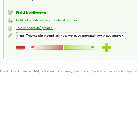
Přidej k oblíbeným
Nahlásit obsah porušující autorská práva
Toto je nekvalitní projekt!
0x
0x
Úvod
Mobilní verze
FAQ - Manuál
Podmínky používání
Zpracování osobních údajů
K