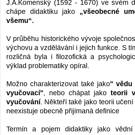
J.A.Komenský (1592 - 1670) ve svém dí
chápe didaktiku jako
„všeobecné umě
všemu“.
V průběhu historického vývoje společnos
výchovu a vzdělávání i jejich funkce. S t
rozličná byla i filozofická a psycholog
výklad problematiky opíral.
Možno charakterizovat také jako
" vědu
vyučovací"
, nebo chápat jako
teorii 
vyučování
. Někteří také jako teorii učen
neexistuje obecně přijímaná definice
Termín a pojem didaktiky jako vědní 