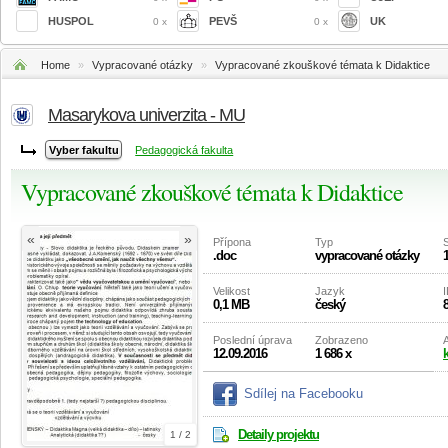
HUSPOL
PEVŠ
UK
0 x
0 x
Home
»
Vypracované otázky
»
Vypracované zkouškové témata k Didaktice
Masarykova univerzita - MU
Pedagogická fakulta
Vypracované zkouškové témata k Didaktice
«
»
Přípona
Typ
.doc
vypracované otázky
1
Velikost
Jazyk
I
0,1 MB
český
Poslední úprava
Zobrazeno
A
12.09.2016
1 686 x
Sdílej na Facebooku
Detaily projektu
1 / 2