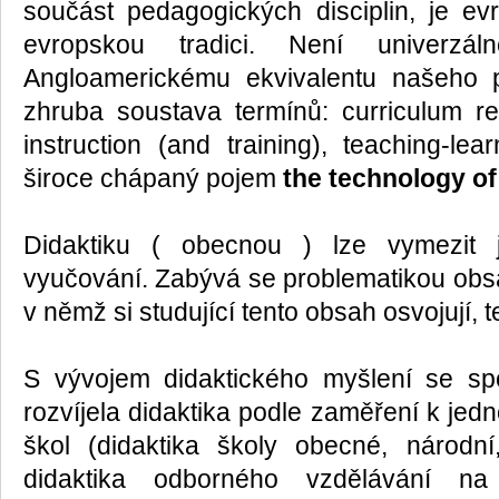
součást pedagogických disciplin, je e
evropskou tradici. Není univerzá
Angloamerickému ekvivalentu našeho 
zhruba soustava termínů: curriculum r
instruction (and training), teaching-lea
široce chápaný pojem
the technology of
Didaktiku ( obecnou ) lze vymezit j
vyučování. Zabývá se problematikou obs
v němž si studující tento obsah osvojují,
S vývojem didaktického myšlení se sp
rozvíjela didaktika podle zaměření k je
škol (didaktika školy obecné, národní,
didaktika odborného vzdělávání na 