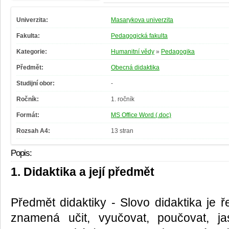
Univerzita:
Masarykova univerzita
Fakulta:
Pedagogická fakulta
Kategorie:
Humanitní vědy
»
Pedagogika
Předmět:
Obecná didaktika
Studijní obor:
-
Ročník:
1. ročník
Formát:
MS Office Word (.doc)
Rozsah A4:
13 stran
Popis:
1. Didaktika a její předmět
Předmět didaktiky - Slovo didaktika je 
znamená učit, vyučovat, poučovat, ja