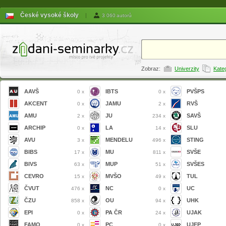
České vysoké školy
|
3 060 autorů
Zobraz:
Univerzity
Kate
AAVŠ
IBTS
PVŠPS
0 x
0 x
AKCENT
JAMU
RVŠ
0 x
2 x
AMU
JU
SAVŠ
2 x
234 x
ARCHIP
LA
SLU
0 x
14 x
AVU
MENDELU
STING
3 x
496 x
BIBS
MU
SVŠE
17 x
811 x
BIVS
MUP
SVŠES
63 x
51 x
CEVRO
MVŠO
TUL
15 x
49 x
ČVUT
NC
UC
476 x
0 x
ČZU
OU
UHK
858 x
94 x
EPI
PA ČR
UJAK
0 x
24 x
FAMO
PC
UJEP
0 x
0 x