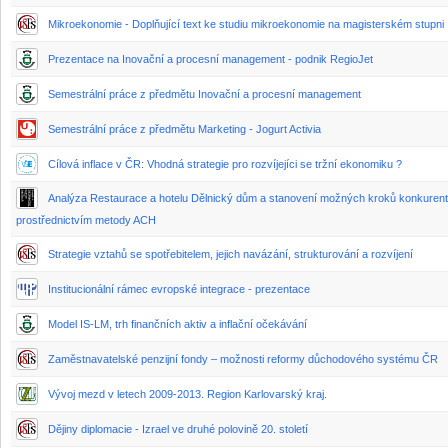
Mikroekonomie - Doplňující text ke studiu mikroekonomie na magisterském stupni
Prezentace na Inovační a procesní management - podnik RegioJet
Semestrální práce z předmětu Inovační a procesní management
Semestrální práce z předmětu Marketing - Jogurt Activia
Cílová inflace v ČR: Vhodná strategie pro rozvíjejíci se tržní ekonomiku ?
Analýza Restaurace a hotelu Dělnický dům a stanovení možných kroků konkuren
prostřednictvím metody ACH
Strategie vztahů se spotřebitelem, jejich navázání, strukturování a rozvíjení
Institucionální rámec evropské integrace - prezentace
Model IS-LM, trh finančních aktiv a inflační očekávání
Zaměstnavatelské penzijní fondy – možnosti reformy důchodového systému ČR
Vývoj mezd v letech 2009-2013. Region Karlovarský kraj.
Dějiny diplomacie - Izrael ve druhé polovině 20. století