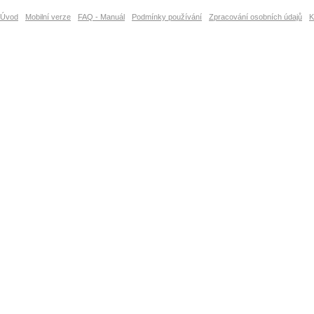
Úvod
Mobilní verze
FAQ - Manuál
Podmínky používání
Zpracování osobních údajů
K