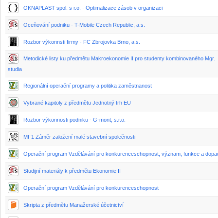
OKNAPLAST spol. s r.o. - Optimalizace zásob v organizaci
Oceňování podniku - T-Mobile Czech Republic, a.s.
Rozbor výkonnsti firmy - FC Zbrojovka Brno, a.s.
Metodické listy ku předmětu Makroekonomie II pro studenty kombinovaného Mgr.
studia
Regionální operační programy a politika zaměstnanost
Vybrané kapitoly z předmětu Jednotný trh EU
Rozbor výkonnosti podniku - G-mont, s.r.o.
MF1 Záměr založení malé stavební společnosti
Operační program Vzdělávání pro konkurenceschopnost, význam, funkce a dopa
Studijní materiály k předmětu Ekonomie II
Operační program Vzdělávání pro konkurenceschopnost
Skripta z předmětu Manažerské účetnictví