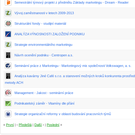
Semestrální týmový projekt z předmětu Základy marketingu - Dream - Reader
Vývoj zaměstnanosti v letech 2009-2013
Strukturální fondy - studijní materiál
ANALÝZA VÝNOSNOSTI ZALOŽENÍ PODNIKU
Strategie environmentálního marketingu
Návrh ocenění podniku - Centropen a.s.
Seminární práce z Marketingu - Marketingový mix společnosti Volkswagen, a. s.
Analýza kavárny Jiné Café s.r.o. a stanovení možných kroků konkurenta prostřed
metody ACH
Management - Jakost - seminární práce
Podnikatelský záměr - Vitamíny dle přání
Strategie organizační reformy v oblasti budování pracovních týmů
«
První
| ‹
Předešlá
|
Další
› |
Poslední
»