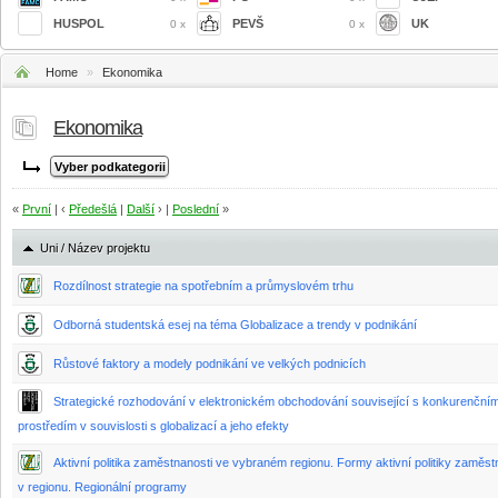
HUSPOL
PEVŠ
UK
0 x
0 x
Home
»
Ekonomika
Ekonomika
«
První
| ‹
Předešlá
|
Další
› |
Poslední
»
Uni / Název projektu
Rozdílnost strategie na spotřebním a průmyslovém trhu
Odborná studentská esej na téma Globalizace a trendy v podnikání
Růstové faktory a modely podnikání ve velkých podnicích
Strategické rozhodování v elektronickém obchodování související s konkurenční
prostředím v souvislosti s globalizací a jeho efekty
Aktivní politika zaměstnanosti ve vybraném regionu. Formy aktivní politiky zaměst
v regionu. Regionální programy