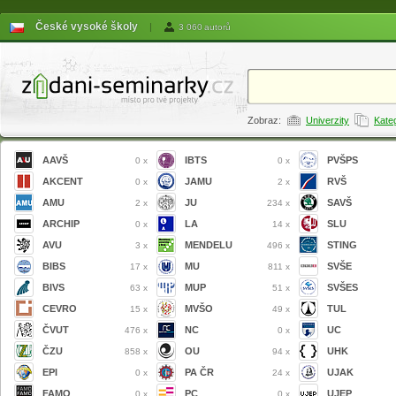
České vysoké školy
|
3 060 autorů
Zobraz:
Univerzity
Kate
AAVŠ
IBTS
PVŠPS
0 x
0 x
AKCENT
JAMU
RVŠ
0 x
2 x
AMU
JU
SAVŠ
2 x
234 x
ARCHIP
LA
SLU
0 x
14 x
AVU
MENDELU
STING
3 x
496 x
BIBS
MU
SVŠE
17 x
811 x
BIVS
MUP
SVŠES
63 x
51 x
CEVRO
MVŠO
TUL
15 x
49 x
ČVUT
NC
UC
476 x
0 x
ČZU
OU
UHK
858 x
94 x
EPI
PA ČR
UJAK
0 x
24 x
FAMO
PC
UJEP
0 x
0 x