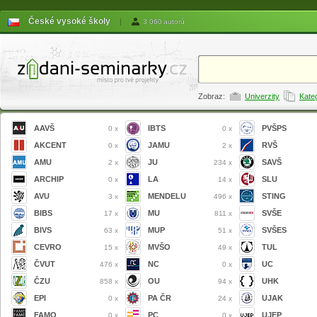
České vysoké školy
|
3 060 autorů
Zobraz:
Univerzity
Kate
AAVŠ
IBTS
PVŠPS
0 x
0 x
AKCENT
JAMU
RVŠ
0 x
2 x
AMU
JU
SAVŠ
2 x
234 x
ARCHIP
LA
SLU
0 x
14 x
AVU
MENDELU
STING
3 x
496 x
BIBS
MU
SVŠE
17 x
811 x
BIVS
MUP
SVŠES
63 x
51 x
CEVRO
MVŠO
TUL
15 x
49 x
ČVUT
NC
UC
476 x
0 x
ČZU
OU
UHK
858 x
94 x
EPI
PA ČR
UJAK
0 x
24 x
FAMO
PC
UJEP
0 x
0 x