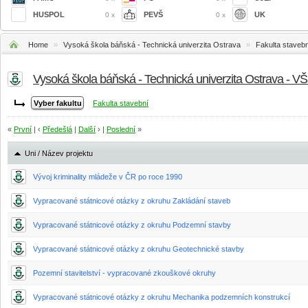
HUSPOL
PEVŠ
UK
0 x
0 x
Home
»
Vysoká škola báňská - Technická univerzita Ostrava
»
Fakulta stavebn
Vysoká škola báňská - Technická univerzita Ostrava - V
Fakulta stavební
«
První
| ‹
Předešlá
|
Další
› |
Poslední
»
Uni / Název projektu
Vývoj kriminality mládeže v ČR po roce 1990
Vypracované státnicové otázky z okruhu Zakládání staveb
Vypracované státnicové otázky z okruhu Podzemní stavby
Vypracované státnicové otázky z okruhu Geotechnické stavby
Pozemní stavitelství - vypracované zkouškové okruhy
Vypracované státnicové otázky z okruhu Mechanika podzemních konstrukcí