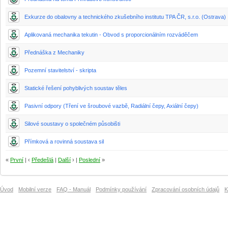
Exkurze do obalovny a technického zkušebního institutu TPA ČR, s.r.o. (Ostrava)
Aplikovaná mechanika tekutin - Obvod s proporcionálním rozváděčem
Přednáška z Mechaniky
Pozemní stavitelství - skripta
Statické řešení pohyblivých soustav těles
Pasivní odpory (Tření ve šroubové vazbě, Radiální čepy, Axiální čepy)
Silové soustavy o společném působišti
Přímková a rovinná soustava sil
«
První
| ‹
Předešlá
|
Další
› |
Poslední
»
Úvod
Mobilní verze
FAQ - Manuál
Podmínky používání
Zpracování osobních údajů
K