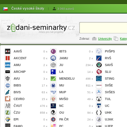
České vysoké školy
|
3 060 autorů
Zobraz:
Univerzity
Kate
AAVŠ
IBTS
PVŠPS
0 x
0 x
AKCENT
JAMU
RVŠ
0 x
2 x
AMU
JU
SAVŠ
2 x
234 x
ARCHIP
LA
SLU
0 x
14 x
AVU
MENDELU
STING
3 x
496 x
BIBS
MU
SVŠE
17 x
811 x
BIVS
MUP
SVŠES
63 x
51 x
CEVRO
MVŠO
TUL
15 x
49 x
ČVUT
NC
UC
476 x
0 x
ČZU
OU
UHK
858 x
94 x
EPI
PA ČR
UJAK
0 x
24 x
FAMO
PC
UJEP
0 x
0 x