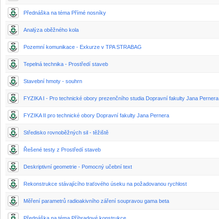
Přednáška na téma Přímé nosníky
Analýza oběžného kola
Pozemní komunikace - Exkurze v TPA STRABAG
Tepelná technika - Prostředí staveb
Stavební hmoty - souhrn
FYZIKA I - Pro technické obory prezenčního studia Dopravní fakulty Jana Pernera
FYZIKA II pro technické obory Dopravní fakulty Jana Pernera
Středisko rovnoběžných sil - těžiště
Řešené testy z Prostředí staveb
Deskriptivní geometrie - Pomocný učební text
Rekonstrukce stávajícího traťového úseku na požadovanou rychlost
Měření parametrů radioakivního záření soupravou gama beta
Přednáška na téma Příhradové konstrukce