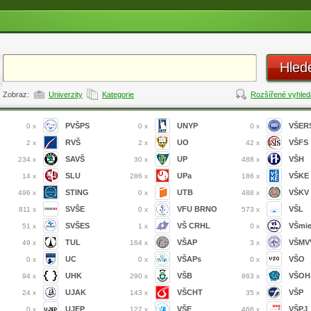
Hled
Zobraz:
Univerzity
Kategorie
Rozšířené vyhled
PVŠPS
UNYP
VŠER
0 x
0 x
0 x
RVŠ
UO
VŠFS
2 x
2 x
42 x
SAVŠ
UP
VŠH
234 x
30 x
488 x
SLU
UPa
VŠKE
14 x
286 x
186 x
STING
UTB
VŠKV
496 x
0 x
488 x
SVŠE
VFU BRNO
VŠL
811 x
0 x
573 x
SVŠES
VŠ CRHL
VŠmi
51 x
1 x
0 x
TUL
VŠAP
VŠMVV
49 x
164 x
3 x
UC
VŠAPs
VŠO
0 x
0 x
0 x
UHK
VŠB
VŠOH
94 x
290 x
863 x
UJAK
VŠCHT
VŠP
24 x
143 x
35 x
UJEP
VŠE
VŠPJ
0 x
127 x
466 x