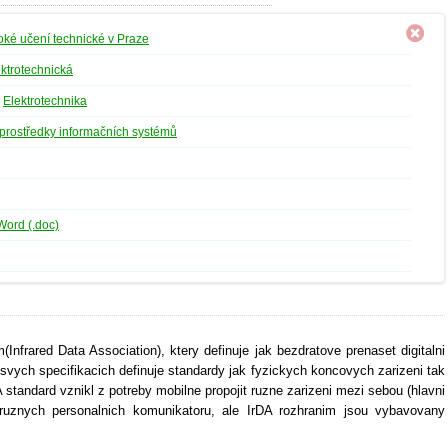
ké učení technické v Praze
ektrotechnická
»
Elektrotechnika
prostředky informačních systémů
Word (.doc)
Infrared Data Association), ktery definuje jak bezdratove prenaset digitalni
 svych specifikacich definuje standardy jak fyzickych koncovych zarizeni tak
A standard vznikl z potreby mobilne propojit ruzne zarizeni mezi sebou (hlavni
 ruznych personalnich komunikatoru, ale IrDA rozhranim jsou vybavovany