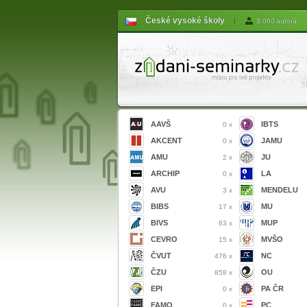
České vysoké školy
|
3 060 autorů
AAVŠ
IBTS
0 x
AKCENT
JAMU
0 x
AMU
JU
2 x
ARCHIP
LA
0 x
AVU
MENDELU
3 x
BIBS
MU
17 x
BIVS
MUP
63 x
CEVRO
MVŠO
15 x
ČVUT
NC
476 x
ČZU
OU
858 x
EPI
PA ČR
0 x
FAMO
PC
0 x