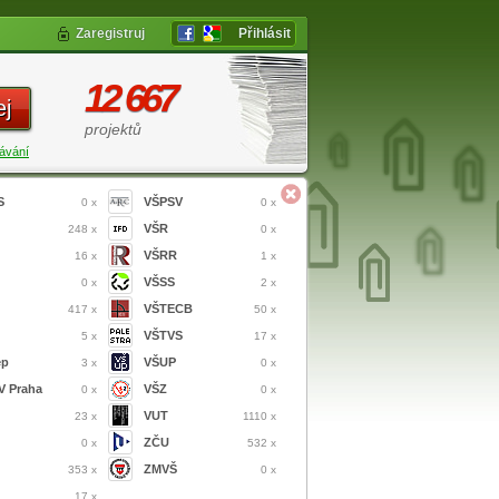
Zaregistruj
Přihlásit
12 667
ej
projektů
ávání
S
VŠPSV
0 x
0 x
VŠR
248 x
0 x
VŠRR
16 x
1 x
VŠSS
0 x
2 x
VŠTECB
417 x
50 x
VŠTVS
5 x
17 x
ep
VŠUP
3 x
0 x
 Praha
VŠZ
0 x
0 x
VUT
23 x
1110 x
ZČU
0 x
532 x
ZMVŠ
353 x
0 x
17 x