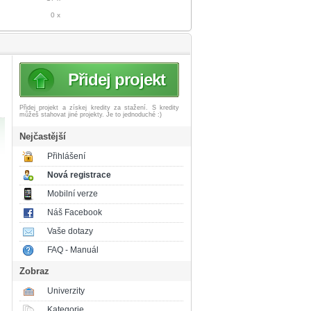
0 x
Přidej projekt
Přidej projekt a získej
kredity za stažení. S kredity
můžeš stahovat jiné projekty. Je to jednoduché :)
Nejčastější
Přihlášení
Nová registrace
Mobilní verze
Náš Facebook
Vaše dotazy
FAQ - Manuál
Zobraz
Univerzity
Kategorie