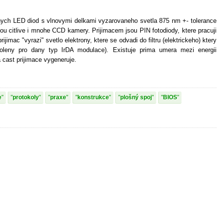
enych LED diod s vlnovymi delkami vyzarovaneho svetla 875 nm +- tolerance
sou citlive i mnohe CCD kamery. Prijimacem jsou PIN fotodiody, ktere pracuji
jimac "vyrazi" svetlo elektrony, ktere se odvadi do filtru (elektrickeho) ktery
voleny pro dany typ IrDA modulace). Existuje prima umera mezi energii
 cast prijimace vygeneruje.
e
protokoly
praxe
konstrukce
plošný spoj
BIOS