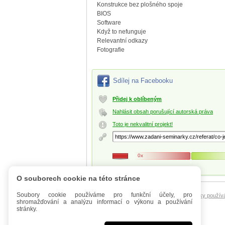
Konstrukce bez plošného spoje
BIOS
Software
Když to nefunguje
Relevantní odkazy
Fotografie
Sdílej na Facebooku
Přidej k oblíbeným
Nahlásit obsah porušující autorská práva
Toto je nekvalitní projekt!
0x
O souborech cookie na této stránce
Soubory cookie používáme pro funkční účely, pro
Úvod
Mobilní verze
FAQ - Manuál
Podmínky použív
shromažďování a analýzu informací o výkonu a používání
stránky.