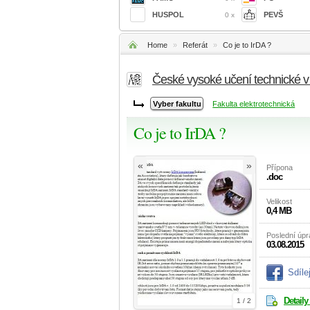
HUSPOL
PEVŠ
0 x
Home
»
Referát
»
Co je to IrDA ?
České vysoké učení technické 
Fakulta elektrotechnická
Co je to IrDA ?
«
»
Přípona
.doc
Velikost
0,4 MB
Poslední úp
03.08.2015
Sdíle
Detaily
1 / 2