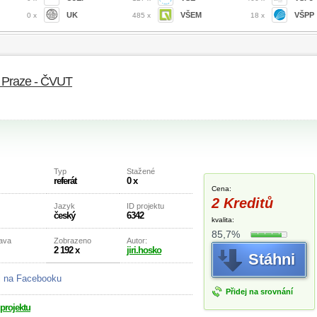
UK
VŠEM
VŠPP
0 x
485 x
18 x
v Praze - ČVUT
Typ
Stažené
referát
0 x
Cena:
2 Kreditů
Jazyk
ID projektu
český
6342
kvalita:
85,7%
rava
Zobrazeno
Autor:
2 192 x
jiri.hosko
Stáhni
j na Facebooku
Přidej na srovnání
 projektu