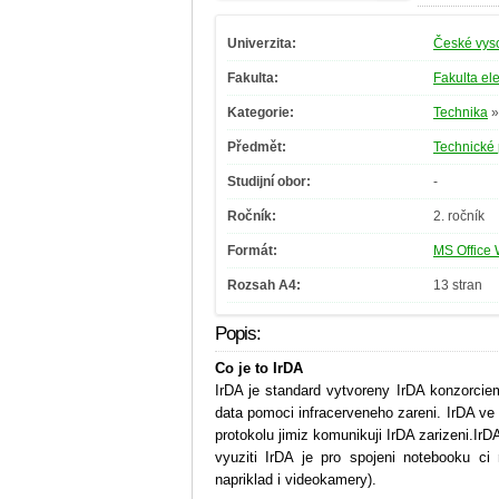
Univerzita:
České vyso
Fakulta:
Fakulta el
Kategorie:
Technika
Předmět:
Technické 
Studijní obor:
-
Ročník:
2. ročník
Formát:
MS Office 
Rozsah A4:
13 stran
Popis:
Co je to IrDA
IrDA je standard vytvoreny IrDA konzorciem(
data pomoci infracerveneho zareni. IrDA ve
protokolu jimiz komunikuji IrDA zarizeni.IrD
vyuziti IrDA je pro spojeni notebooku ci
napriklad i videokamery).