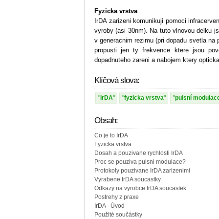
Fyzicka vrstva
IrDA zarizeni komunikuji pomoci infracerv
vyroby (asi 30nm). Na tuto vlnovou delku j
v generacnim rezimu (pri dopadu svetla na pri
propusti jen ty frekvence ktere jsou po
dopadnuteho zareni a nabojem ktery opticka
Klíčová slova:
IrDA
fyzicka vrstva
pulsní modulac
Obsah:
Co je to IrDA
Fyzicka vrstva
Dosah a pouzivane rychlosti IrDA
Proc se pouziva pulsni modulace?
Protokoly pouzivane IrDA zarizenimi
Vyrabene IrDA soucastky
Odkazy na vyrobce IrDA soucastek
Postrehy z praxe
IrDA - Úvod
Použité součástky