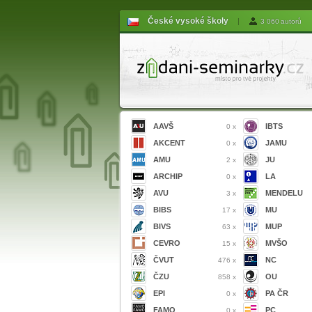
České vysoké školy
|
3 060 autorů
AAVŠ
IBTS
0 x
AKCENT
JAMU
0 x
AMU
JU
2 x
ARCHIP
LA
0 x
AVU
MENDELU
3 x
BIBS
MU
17 x
BIVS
MUP
63 x
CEVRO
MVŠO
15 x
ČVUT
NC
476 x
ČZU
OU
858 x
EPI
PA ČR
0 x
FAMO
PC
0 x