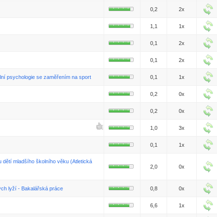
0,2
2x
1,1
1x
0,1
2x
0,1
2x
lní psychologie se zaměřením na sport
0,1
1x
0,2
0x
0,2
0x
1,0
3x
0,1
1x
dětí mladšího školního věku (Atletická
2,0
0x
ch lyží - Bakalářská práce
0,8
0x
6,6
1x