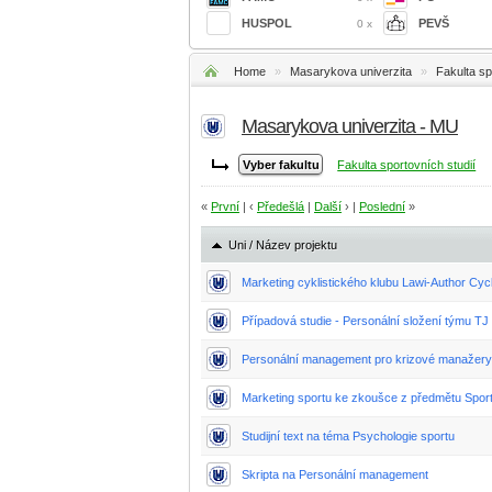
HUSPOL
PEVŠ
0 x
Home
»
Masarykova univerzita
»
Fakulta sp
Masarykova univerzita - MU
Fakulta sportovních studií
«
První
| ‹
Předešlá
|
Další
› |
Poslední
»
Uni / Název projektu
Marketing cyklistického klubu Lawi-Author Cyc
Případová studie - Personální složení týmu T
Personální management pro krizové manažery -
Marketing sportu ke zkoušce z předmětu Spo
Studijní text na téma Psychologie sportu
Skripta na Personální management