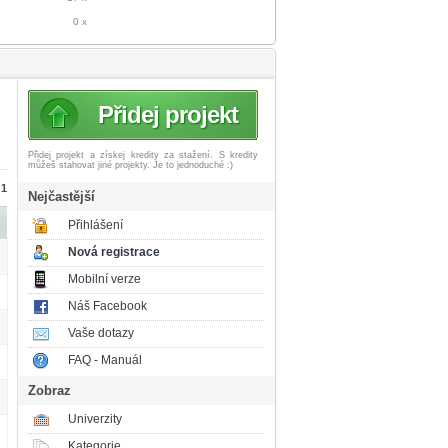
0 x
Přidej projekt
Přidej projekt a získej
kredity za stažení. S kredity
můžeš stahovat jiné projekty. Je to jednoduché :)
 1
Nejčastější
Přihlášení
Nová registrace
Mobilní verze
Náš Facebook
Vaše dotazy
FAQ - Manuál
Zobraz
Univerzity
Kategorie