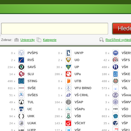
Hled
Zobraz:
Univerzity
Kategorie
Rozšířené vyhled
PVŠPS
UNYP
VŠER
0 x
0 x
0 x
RVŠ
UO
VŠFS
2 x
2 x
42 x
SAVŠ
UP
VŠH
234 x
30 x
488 x
SLU
UPa
VŠKE
14 x
286 x
186 x
STING
UTB
VŠKV
496 x
0 x
488 x
SVŠE
VFU BRNO
VŠL
811 x
0 x
573 x
SVŠES
VŠ CRHL
VŠmi
51 x
1 x
0 x
TUL
VŠAP
VŠMVV
49 x
164 x
3 x
UC
VŠAPs
VŠO
0 x
0 x
0 x
UHK
VŠB
VŠOH
94 x
290 x
863 x
UJAK
VŠCHT
VŠP
24 x
143 x
35 x
UJEP
VŠE
VŠPJ
0 x
127 x
466 x