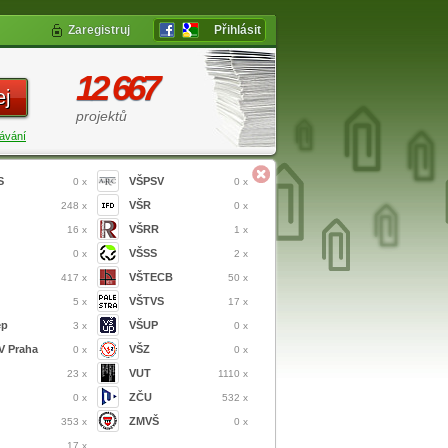
Zaregistruj
Přihlásit
12 667
ej
projektů
ávání
S
VŠPSV
0 x
0 x
VŠR
248 x
0 x
VŠRR
16 x
1 x
VŠSS
0 x
2 x
VŠTECB
417 x
50 x
VŠTVS
5 x
17 x
ep
VŠUP
3 x
0 x
 Praha
VŠZ
0 x
0 x
VUT
23 x
1110 x
ZČU
0 x
532 x
ZMVŠ
353 x
0 x
17 x