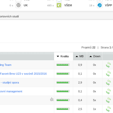
UK
VŠEM
VŠPP
0 x
485 x
18 x
ortovních studií
Projektů
22
| Strana
1 /
Kvalita
MB
Down
ling Team
0,9
0x
J Favorit Brno U23 v sezóně 2015/2016
0,1
0x
 studijní opora
2,9
0x
rtovní management
0,1
0x
0,4
5x
2,5
1x