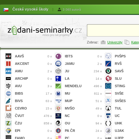
České vysoké školy
|
3 060 autorů
Zobraz:
Univerzity
Kate
AAVŠ
IBTS
PVŠPS
0 x
0 x
AKCENT
JAMU
RVŠ
0 x
2 x
AMU
JU
SAVŠ
2 x
234 x
ARCHIP
LA
SLU
0 x
14 x
AVU
MENDELU
STING
3 x
496 x
BIBS
MU
SVŠE
17 x
811 x
BIVS
MUP
SVŠES
63 x
51 x
CEVRO
MVŠO
TUL
15 x
49 x
ČVUT
NC
UC
476 x
0 x
ČZU
OU
UHK
858 x
94 x
EPI
PA ČR
UJAK
0 x
24 x
FAMO
PC
UJEP
0 x
0 x