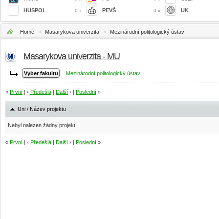
HUSPOL
PEVŠ
UK
0 x
0 x
Home
»
Masarykova univerzita
»
Mezinárodní politologický ústav
Masarykova univerzita - MU
Mezinárodní politologický ústav
«
První
| ‹
Předešlá
|
Další
› |
Poslední
»
Uni / Název projektu
Nebyl nalezen žádný projekt
«
První
| ‹
Předešlá
|
Další
› |
Poslední
»