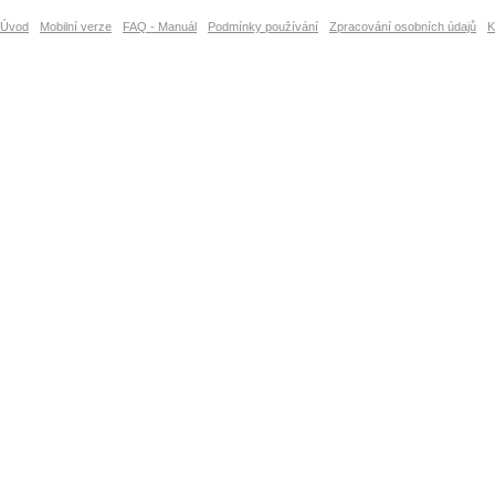
Úvod
Mobilní verze
FAQ - Manuál
Podmínky používání
Zpracování osobních údajů
K