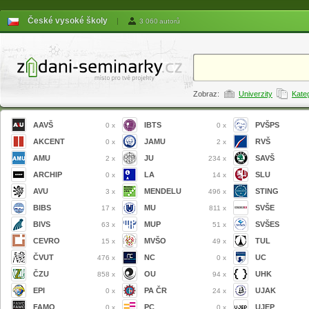
České vysoké školy
|
3 060 autorů
Zobraz:
Univerzity
Kate
AAVŠ
IBTS
PVŠPS
0 x
0 x
AKCENT
JAMU
RVŠ
0 x
2 x
AMU
JU
SAVŠ
2 x
234 x
ARCHIP
LA
SLU
0 x
14 x
AVU
MENDELU
STING
3 x
496 x
BIBS
MU
SVŠE
17 x
811 x
BIVS
MUP
SVŠES
63 x
51 x
CEVRO
MVŠO
TUL
15 x
49 x
ČVUT
NC
UC
476 x
0 x
ČZU
OU
UHK
858 x
94 x
EPI
PA ČR
UJAK
0 x
24 x
FAMO
PC
UJEP
0 x
0 x