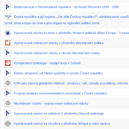
Nedemokracie v Demokratické republice - Východní Německo 1945 - 1990
Česká republika a její regiony, „Jak dělit Českou republiku?“, administrativní uspo
země, téma vstupu do Unie a jeho dopad na regionální politiku země
Vypracované otázky ku testu z předmětu Moderní politické dějiny Evropy - 3 varia
Vypracované státnicové otázky z předmětu Mezinárodní politika
Vypracované státnicové otázky z okruhu Mezinárodní vztahy
Komparativní politologie - studijní texty v češtině
Rámec programů udržitelné spotřeby a výroby České republiky
OSN jako nástroj globálního vládnutí - struktura, role, výhody a problémy, reforma
Program podpory environmentálních technologií v České republice
Mezinárodní vztahy - vypracované státnicové otázky
Vypracované otázky ke státnicím z předmětu Obecná politologie
Vypracované otázky ke zkoušce z předmětu Veřejná a státní správa