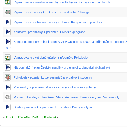
Vypracované zkouškové okruhy - Politický život v regionech a obcích
Vypracované otázky ke zkoušce z předmětu Politologie
Vypracované státnicové otázky z okruhu Komparativní politologie
Kompletní přednášky z předmětu Politická geografie
Koncepce podpory místní agendy 21 v ČR do roku 2020 a akční plán pro období 2
2013
Vypracované zkušebné otázky z předmětu Politologie
Národní akční plán České republiky pro energii z obnovitelných zdrojů
Politologie - poznámky ze seminářů pro dálkové studenty
Přednášky z předmětu Politické strany a stranické systémy
Robyn Eckersley - The Green State: Rethinking Democracy and Sovereignty
Soubor poznámek z přednášek - předmět Policy analýza
«
První
| ‹
Předešlá
|
Další
› |
Poslední
»