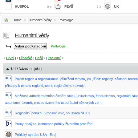
HUSPOL
PEVŠ
UK
0 x
0 x
Home
»
Humanitní vědy
»
Politologie
Humanitní vědy
Politologie
«
První
| ‹
Předešlá
|
Další
› |
Poslední
»
Uni / Název projektu
Pojem region a regionalismus, přiblížení tématu, jak „třídit“ regiony, základní teoret
přístupy k tématu regionů, teorie regionálního rozvoje
Možnosti administrativního členění státu (unitarismus, federalismus, regionální stát
autonomní území); proces územního uspořádání některých zemí
Regionální politika Evropské unie, soustava NUTS
Policy analýza: Koncepce politiky životního prostředí
Politický systém USA - Esej