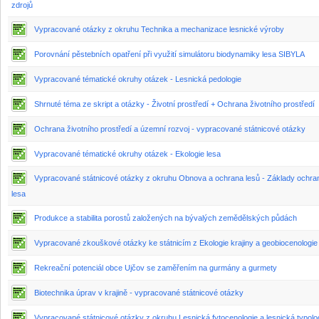
zdrojů
Vypracované otázky z okruhu Technika a mechanizace lesnické výroby
Porovnání pěstebních opatření při využití simulátoru biodynamiky lesa SIBYLA
Vypracované tématické okruhy otázek - Lesnická pedologie
Shrnuté téma ze skript a otázky - Životní prostředí + Ochrana životního prostředí
Ochrana životního prostředí a územní rozvoj - vypracované státnicové otázky
Vypracované tématické okruhy otázek - Ekologie lesa
Vypracované státnicové otázky z okruhu Obnova a ochrana lesů - Základy ochra
lesa
Produkce a stabilita porostů založených na bývalých zemědělských půdách
Vypracované zkouškové otázky ke státnicím z Ekologie krajiny a geobiocenologie
Rekreační potenciál obce Ujčov se zaměřením na gurmány a gurmety
Biotechnika úprav v krajině - vypracované státnicové otázky
Vypracované státnicové otázky z okruhu Lesnická fytocenologie a lesnická typolo