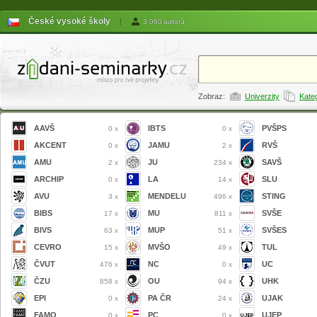
České vysoké školy
|
3 060 autorů
Zobraz:
Univerzity
Kate
AAVŠ
IBTS
PVŠPS
0 x
0 x
AKCENT
JAMU
RVŠ
0 x
2 x
AMU
JU
SAVŠ
2 x
234 x
ARCHIP
LA
SLU
0 x
14 x
AVU
MENDELU
STING
3 x
496 x
BIBS
MU
SVŠE
17 x
811 x
BIVS
MUP
SVŠES
63 x
51 x
CEVRO
MVŠO
TUL
15 x
49 x
ČVUT
NC
UC
476 x
0 x
ČZU
OU
UHK
858 x
94 x
EPI
PA ČR
UJAK
0 x
24 x
FAMO
PC
UJEP
0 x
0 x