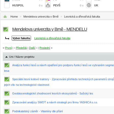
HUSPOL
PEVŠ
UK
0 x
0 x
Home
»
Mendelova univerzita v Brně
»
Lesnická a dřevařská fakulta
Mendelova univerzita v Brně - MENDELU
Lesnická a dřevařská fakulta
«
První
| ‹
Předešlá
|
Další
› |
Poslední
»
Uni / Název projektu
Analýza funkcí lesů a návrh opatření pro podporu funkcí lesů ve vybraném segme
lesa
Speciální lesní kolové traktory - Zpracování přehledu technických parametrů stroj
jejich vliv na technologické vlastnosti
Geobiocenologické zhodnocení lesních ekosystémů - Sušský les
Zpracování analýzy SWOT a návrh strategií pro firmu YASHICA s.r.o.
Podnikatelský záměr - Vitamíny dle přání