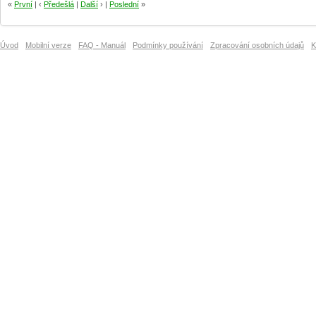
«
První
| ‹
Předešlá
|
Další
› |
Poslední
»
Úvod
Mobilní verze
FAQ - Manuál
Podmínky používání
Zpracování osobních údajů
K