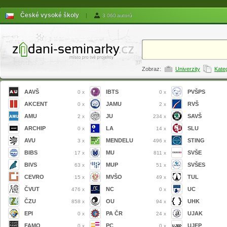
České vysoké školy
|
3 060 autorů
Zobraz:
Univerzity
Kate
AAVŠ
IBTS
PVŠPS
0 x
0 x
AKCENT
JAMU
RVŠ
0 x
2 x
AMU
JU
SAVŠ
2 x
234 x
ARCHIP
LA
SLU
0 x
14 x
AVU
MENDELU
STING
3 x
496 x
BIBS
MU
SVŠE
17 x
811 x
BIVS
MUP
SVŠES
63 x
51 x
CEVRO
MVŠO
TUL
15 x
49 x
ČVUT
NC
UC
476 x
0 x
ČZU
OU
UHK
858 x
94 x
EPI
PA ČR
UJAK
0 x
24 x
FAMO
PC
UJEP
0 x
0 x