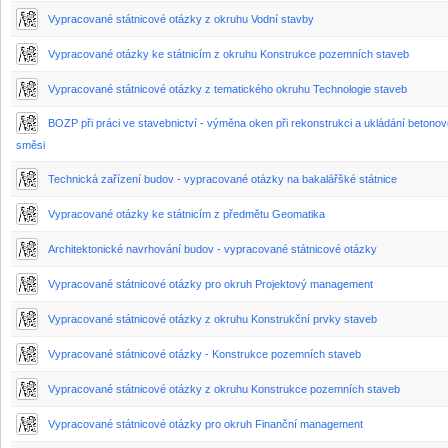
Vypracované státnicové otázky z okruhu Vodní stavby
Vypracované otázky ke státnicím z okruhu Konstrukce pozemních staveb
Vypracované státnicové otázky z tematického okruhu Technologie staveb
BOZP při práci ve stavebnictví - výměna oken při rekonstrukci a ukládání betonov
směsi
Technická zařízení budov - vypracované otázky na bakalářšké státnice
Vypracované otázky ke státnicím z předmětu Geomatika
Architektonické navrhování budov - vypracované státnicové otázky
Vypracované státnicové otázky pro okruh Projektový management
Vypracované státnicové otázky z okruhu Konstrukční prvky staveb
Vypracované státnicové otázky - Konstrukce pozemních staveb
Vypracované státnicové otázky z okruhu Konstrukce pozemních staveb
Vypracované státnicové otázky pro okruh Finanční management