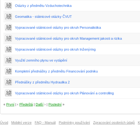
Otázky z předmětu Vzduchotechnika
Geomatika - státnicové otázky ČVUT
Vypracované státnicové otázky pro okruh Personalistika
Vypracované státnicové otázky pro okruh Management jakosti a rizika
Vypracované státnicové otázky pro okruh Inženýring
Využití zemního plynu ve vytápění
Kompletní přednášky z předmětu Financování podniku
Přednášky z předmětu Hydraulika 2
Vypracované státnicové otázky pro okruh Plánování a controlling
«
První
| ‹
Předešlá
|
Další
› |
Poslední
»
Úvod
Mobilní verze
FAQ - Manuál
Podmínky používání
Zpracování osobních údajů
K