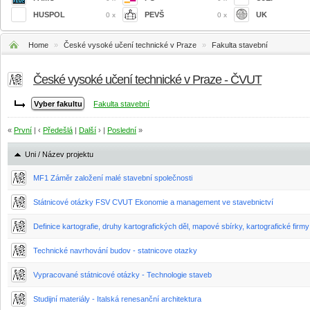
HUSPOL
PEVŠ
UK
0 x
0 x
Home
»
České vysoké učení technické v Praze
»
Fakulta stavební
České vysoké učení technické v Praze - ČVUT
Fakulta stavební
«
První
| ‹
Předešlá
|
Další
› |
Poslední
»
Uni / Název projektu
MF1 Záměr založení malé stavební společnosti
Státnicové otázky FSV CVUT Ekonomie a management ve stavebnictví
Definice kartografie, druhy kartografických děl, mapové sbírky, kartografické firmy
Technické navrhování budov - statnicove otazky
Vypracované státnicové otázky - Technologie staveb
Studijní materiály - Italská renesanční architektura