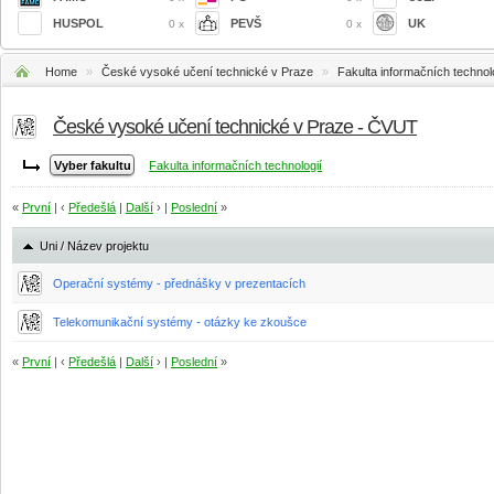
HUSPOL
PEVŠ
UK
0 x
0 x
Home
»
České vysoké učení technické v Praze
»
Fakulta informačních technol
České vysoké učení technické v Praze - ČVUT
Fakulta informačních technologií
«
První
| ‹
Předešlá
|
Další
› |
Poslední
»
Uni / Název projektu
Operační systémy - přednášky v prezentacích
Telekomunikační systémy - otázky ke zkoušce
«
První
| ‹
Předešlá
|
Další
› |
Poslední
»