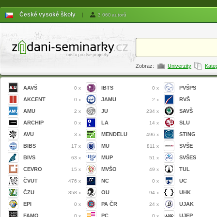
České vysoké školy
|
3 060 autorů
Zobraz:
Univerzity
Kate
AAVŠ
IBTS
PVŠPS
0 x
0 x
AKCENT
JAMU
RVŠ
0 x
2 x
AMU
JU
SAVŠ
2 x
234 x
ARCHIP
LA
SLU
0 x
14 x
AVU
MENDELU
STING
3 x
496 x
BIBS
MU
SVŠE
17 x
811 x
BIVS
MUP
SVŠES
63 x
51 x
CEVRO
MVŠO
TUL
15 x
49 x
ČVUT
NC
UC
476 x
0 x
ČZU
OU
UHK
858 x
94 x
EPI
PA ČR
UJAK
0 x
24 x
FAMO
PC
UJEP
0 x
0 x