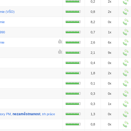
0,2
2x
omie (VŠO)
0,8
2x
mie
8,2
0x
1990
0,7
1x
mie
2,6
6x
2,1
9x
0,4
0x
1,8
2x
0,1
0x
0,3
0x
0,3
1x
nezaměstnanost
ktory PM,
, trh práce
1,3
0x
0,8
0x