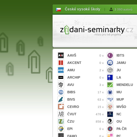
České vysoké školy
|
3 060 autorů
AAVŠ
IBTS
0 x
AKCENT
JAMU
0 x
AMU
JU
2 x
ARCHIP
LA
0 x
AVU
MENDELU
3 x
BIBS
MU
17 x
BIVS
MUP
63 x
CEVRO
MVŠO
15 x
ČVUT
NC
476 x
ČZU
OU
858 x
EPI
PA ČR
0 x
FAMO
PC
0 x