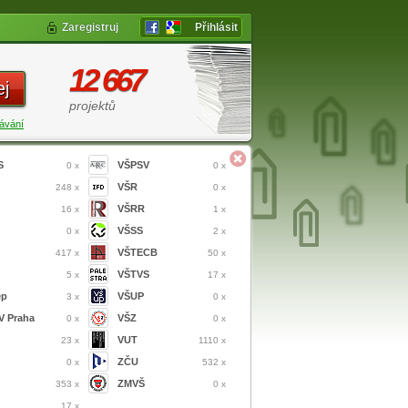
Zaregistruj
Přihlásit
12 667
ej
projektů
ávání
S
VŠPSV
0 x
0 x
VŠR
248 x
0 x
VŠRR
16 x
1 x
VŠSS
0 x
2 x
VŠTECB
417 x
50 x
VŠTVS
5 x
17 x
ep
VŠUP
3 x
0 x
 Praha
VŠZ
0 x
0 x
VUT
23 x
1110 x
ZČU
0 x
532 x
ZMVŠ
353 x
0 x
17 x