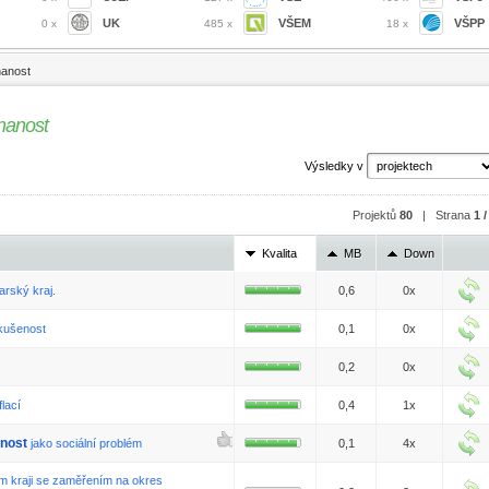
UK
VŠEM
VŠPP
0 x
485 x
18 x
anost
nanost
Výsledky v
Projektů
80
| Strana
1 /
Kvalita
MB
Down
arský kraj.
0,6
0x
zkušenost
0,1
0x
0,2
0x
flací
0,4
1x
nost
jako sociální problém
0,1
4x
ém kraji se zaměřením na okres