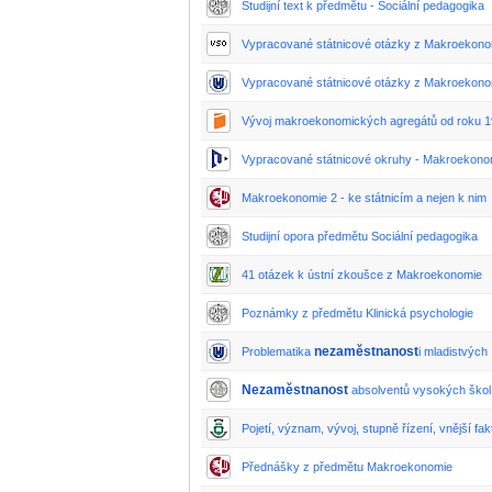
Studijní text k předmětu - Sociální pedagogika
Vypracované státnicové otázky z Makroekon
Vypracované státnicové otázky z Makroekono
Vývoj makroekonomických agregátů od roku 
Vypracované státnicové okruhy - Makroekono
Makroekonomie 2 - ke státnicím a nejen k nim
Studijní opora předmětu Sociální pedagogika
41 otázek k ústní zkoušce z Makroekonomie
Poznámky z předmětu Klinická psychologie
nezaměstnanost
Problematika
i mladistvých
Nezaměstnanost
absolventů vysokých škol
Pojetí, význam, vývoj, stupně řízení, vnější fa
Přednášky z předmětu Makroekonomie