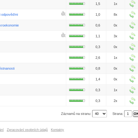
1,5
1x
i odpověďmi
1,0
8x
kroekonomie
0,6
0x
1,1
3x
0,3
0x
2,6
1x
ěstnanosti
0,8
0x
1,4
0x
0,3
1x
0,3
2x
Záznamů na stranu:
Strana:
ání
Zpracování osobních údajů
Kontakty