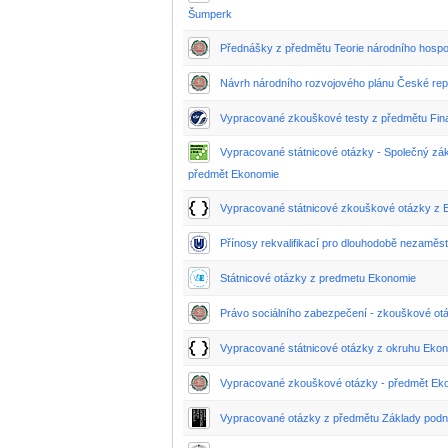
Šumperk
Přednášky z předmětu Teorie národního hospo
Návrh národního rozvojového plánu České rep
Vypracované zkouškové testy z předmětu Finan
Vypracované státnicové otázky - Společný z
předmět Ekonomie
Vypracované státnicové zkouškové otázky z 
Přínosy rekvalifikací pro dlouhodobě nezaměs
Státnicové otázky z predmetu Ekonomie
Právo sociálního zabezpečení - zkouškové ot
Vypracované státnicové otázky z okruhu Eko
Vypracované zkouškové otázky - předmět Ek
Vypracované otázky z předmětu Základy pod