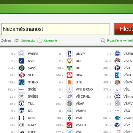
Hled
Zobraz:
Univerzity
Kategorie
Rozšířené vyhled
PVŠPS
UNYP
VŠER
0 x
0 x
0 x
RVŠ
UO
VŠFS
2 x
2 x
42 x
SAVŠ
UP
VŠH
234 x
30 x
488 x
SLU
UPa
VŠKE
14 x
286 x
186 x
STING
UTB
VŠKV
496 x
0 x
488 x
SVŠE
VFU BRNO
VŠL
811 x
0 x
573 x
SVŠES
VŠ CRHL
VŠmi
51 x
1 x
0 x
TUL
VŠAP
VŠMVV
49 x
164 x
3 x
UC
VŠAPs
VŠO
0 x
0 x
0 x
UHK
VŠB
VŠOH
94 x
290 x
863 x
UJAK
VŠCHT
VŠP
24 x
143 x
35 x
UJEP
VŠE
VŠPJ
0 x
127 x
466 x