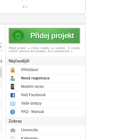
0 x
Přidej projekt
Přidej projekt a získej
kredity za stažení. S kredity
můžeš stahovat jiné projekty. Je to jednoduché :)
Nejčastější
 2
Přihlášení
Nová registrace
Mobilní verze
Náš Facebook
Vaše dotazy
FAQ - Manuál
Zobraz
Univerzity
Kategorie