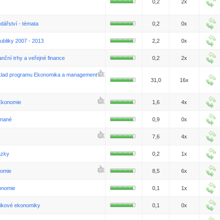
0,2
2x
dářství - témata
0,2
0x
ubliky 2007 - 2013
2,2
0x
ční trhy a veřejné finance
0,2
2x
áklad programu Ekonomika a management -
31,0
16x
Ekonomie
1,6
4x
tnané
0,9
0x
7,6
4x
ázky
0,2
1x
nomie
8,5
6x
onomie
0,1
1x
nikové ekonomiky
0,1
0x