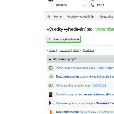
HUSPOL
PEVŠ
0 x
Home
»
Výsledky vyhledávání
»
Nezaměstn
Výsledky vyhledávání pro:
Nezaměst
«
První
| ‹
Předešlá
|
Další
› |
Poslední
»
Uni / Název projektu
Vývoj mezd v letech 2009-2013. Region Karlov
Nezaměstnanost
jako individuální sociální 
Vývoj zaměstnanosti v letech 2009-2013
nezaměstnanost
Souvislost mezi mírou
i a in
Nezaměstna
Seminární práce ze sociologie -
Nezaměstnanost
a její příčiny v Olomouck