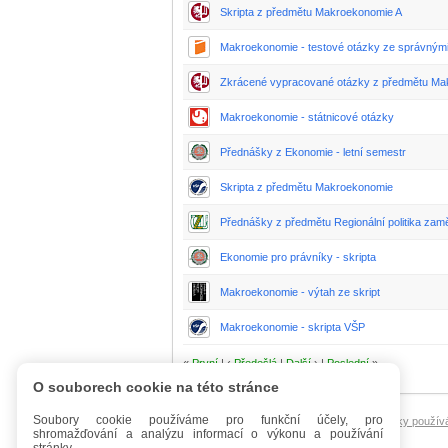
Skripta z předmětu Makroekonomie A
Makroekonomie - testové otázky ze správným
Zkrácené vypracované otázky z předmětu Ma
Makroekonomie - státnicové otázky
Přednášky z Ekonomie - letní semestr
Skripta z předmětu Makroekonomie
Přednášky z předmětu Regionální politika zam
Ekonomie pro právníky - skripta
Makroekonomie - výtah ze skript
Makroekonomie - skripta VŠP
«
První
| ‹
Předešlá
|
Další
› |
Poslední
»
O souborech cookie na této stránce
Soubory cookie používáme pro funkční účely, pro
Úvod
Mobilní verze
FAQ - Manuál
Podmínky použív
shromažďování a analýzu informací o výkonu a používání