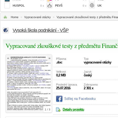
HUSPOL
PEVŠ
UK
0 x
0 x
Home
»
Vypracované otázky
»
Vypracované zkouškové testy z předmětu Finanč
Vysoká škola podnikání - VŠP
Vypracované zkouškové testy z předmětu Finanční
«
»
Přípona
Typ
.doc
vypracované otázky
Velikost
Jazyk
0,2 MB
český
Poslední úprava
Zobrazeno
25.07.2016
2 301 x
Sdílej na Facebooku
Detaily projektu
1 / 3