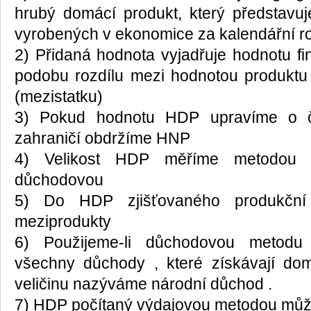
hrubý domácí produkt, který představu
vyrobených v ekonomice za kalendářní r
2) Přidaná hodnota vyjadřuje hodnotu fi
podobu rozdílu mezi hodnotou produktu
(mezistatku)
3) Pokud hodnotu HDP upravíme o či
zahraničí obdržíme HNP
4) Velikost HDP měříme metodou p
důchodovou
5) Do HDP zjišťovaného produkční
meziprodukty
6) Použijeme-li důchodovou metod
všechny důchody , které získávají dom
veličinu nazýváme národní důchod .
7) HDP počítaný výdajovou metodou může