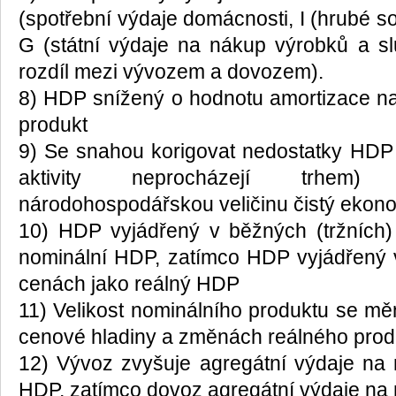
(spotřební výdaje domácnosti, I (hrubé s
G (státní výdaje na nákup výrobků a sl
rozdíl mezi vývozem a dovozem).
8) HDP snížený o hodnotu amortizace n
produkt
9) Se snahou korigovat nedostatky HDP (
aktivity neprocházejí trhem)
národohospodářskou veličinu čistý ekon
10) HDP vyjádřený v běžných (tržních
nominální HDP, zatímco HDP vyjádřený v
cenách jako reálný HDP
11) Velikost nominálního produktu se mě
cenové hladiny a změnách reálného prod
12) Vývoz zvyšuje agregátní výdaje na 
HDP, zatímco dovoz agregátní výdaje na 