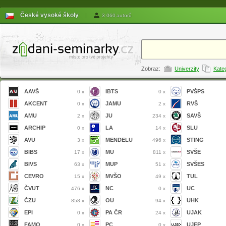
České vysoké školy
|
3 060 autorů
Zobraz:
Univerzity
Kate
AAVŠ
IBTS
PVŠPS
0 x
0 x
AKCENT
JAMU
RVŠ
0 x
2 x
AMU
JU
SAVŠ
2 x
234 x
ARCHIP
LA
SLU
0 x
14 x
AVU
MENDELU
STING
3 x
496 x
BIBS
MU
SVŠE
17 x
811 x
BIVS
MUP
SVŠES
63 x
51 x
CEVRO
MVŠO
TUL
15 x
49 x
ČVUT
NC
UC
476 x
0 x
ČZU
OU
UHK
858 x
94 x
EPI
PA ČR
UJAK
0 x
24 x
FAMO
PC
UJEP
0 x
0 x