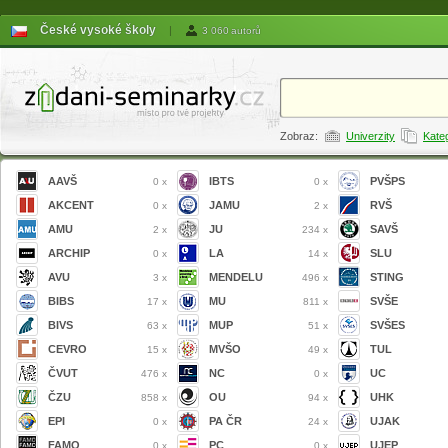
České vysoké školy
|
3 060 autorů
Zobraz:
Univerzity
Kate
AAVŠ
IBTS
PVŠPS
0 x
0 x
AKCENT
JAMU
RVŠ
0 x
2 x
AMU
JU
SAVŠ
2 x
234 x
ARCHIP
LA
SLU
0 x
14 x
AVU
MENDELU
STING
3 x
496 x
BIBS
MU
SVŠE
17 x
811 x
BIVS
MUP
SVŠES
63 x
51 x
CEVRO
MVŠO
TUL
15 x
49 x
ČVUT
NC
UC
476 x
0 x
ČZU
OU
UHK
858 x
94 x
EPI
PA ČR
UJAK
0 x
24 x
FAMO
PC
UJEP
0 x
0 x