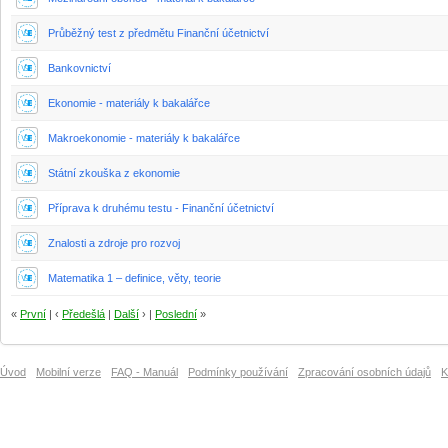
Průběžný test z předmětu Finanční účetnictví
Bankovnictví
Ekonomie - materiály k bakalářce
Makroekonomie - materiály k bakalářce
Státní zkouška z ekonomie
Příprava k druhému testu - Finanční účetnictví
Znalosti a zdroje pro rozvoj
Matematika 1 – definice, věty, teorie
«
První
| ‹
Předešlá
|
Další
› |
Poslední
»
Úvod
Mobilní verze
FAQ - Manuál
Podmínky používání
Zpracování osobních údajů
K