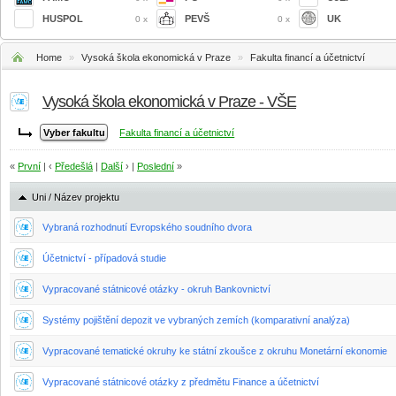
HUSPOL
PEVŠ
UK
0 x
0 x
Home
»
Vysoká škola ekonomická v Praze
»
Fakulta financí a účetnictví
Vysoká škola ekonomická v Praze - VŠE
Fakulta financí a účetnictví
«
První
| ‹
Předešlá
|
Další
› |
Poslední
»
Uni / Název projektu
Vybraná rozhodnutí Evropského soudního dvora
Účetnictví - případová studie
Vypracované státnicové otázky - okruh Bankovnictví
Systémy pojištění depozit ve vybraných zemích (komparativní analýza)
Vypracované tematické okruhy ke státní zkoušce z okruhu Monetární ekonomie
Vypracované státnicové otázky z předmětu Finance a účetnictví