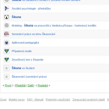
Šikana
na základních školách z pohledu sociální deviace
Sociální psychologie - přednášky
Šikana
šikana
Mobbing -
na pracovišti z hlediska přístupu - hodnotový konflikt
Seminární práce na tému Šikanování
Aplikovaná pedagogika
Případová studie
Zkouškový test z Etopedie
Šikana
ve školách
Šikanování (seminární práce)
«
První
| ‹
Předešlá
|
Další
› |
Poslední
»
Úvod
Mobilní verze
FAQ - Manuál
Podmínky používání
Zpracování osobních údajů
K