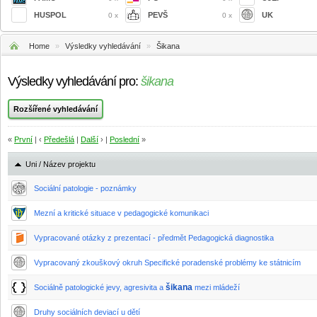
HUSPOL
PEVŠ
UK
0 x
0 x
Home
»
Výsledky vyhledávání
»
Šikana
Výsledky vyhledávání pro:
šikana
«
První
| ‹
Předešlá
|
Další
› |
Poslední
»
Uni / Název projektu
Sociální patologie - poznámky
Mezní a kritické situace v pedagogické komunikaci
Vypracované otázky z prezentací - předmět Pedagogická diagnostika
Vypracovaný zkouškový okruh Specifické poradenské problémy ke státnicím
šikana
Sociálně patologické jevy, agresivita a
mezi mládeží
Druhy sociálních deviací u dětí