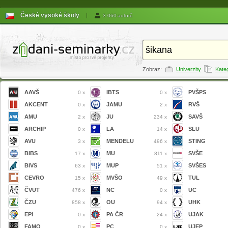
České vysoké školy
|
3 060 autorů
Zobraz:
Univerzity
Kate
AAVŠ
IBTS
PVŠPS
0 x
0 x
AKCENT
JAMU
RVŠ
0 x
2 x
AMU
JU
SAVŠ
2 x
234 x
ARCHIP
LA
SLU
0 x
14 x
AVU
MENDELU
STING
3 x
496 x
BIBS
MU
SVŠE
17 x
811 x
BIVS
MUP
SVŠES
63 x
51 x
CEVRO
MVŠO
TUL
15 x
49 x
ČVUT
NC
UC
476 x
0 x
ČZU
OU
UHK
858 x
94 x
EPI
PA ČR
UJAK
0 x
24 x
FAMO
PC
UJEP
0 x
0 x