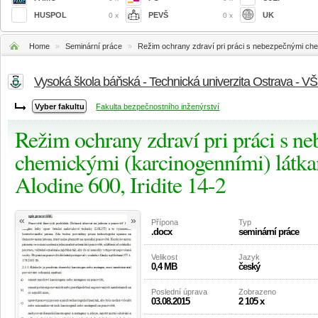
HUSPOL
PEVŠ
UK
0 x
0 x
Home
»
Seminární práce
»
Režim ochrany zdraví pri práci s nebezpečnými chemi
Vysoká škola báňská - Technická univerzita Ostrava - V
Fakulta bezpečnostního inženýrství
Režim ochrany zdraví pri práci s n
chemickými (karcinogenními) látka
Alodine 600, Iridite 14-2
«
»
Přípona
Typ
.docx
seminární práce
Velikost
Jazyk
0,4 MB
český
Poslední úprava
Zobrazeno
03.08.2015
2 105 x