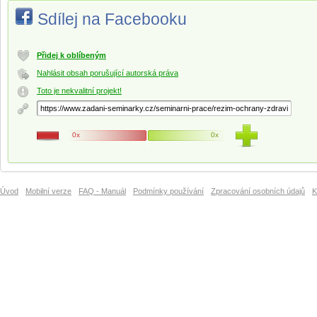
Sdílej na Facebooku
Přidej k oblíbeným
Nahlásit obsah porušující autorská práva
Toto je nekvalitní projekt!
0x
0x
Úvod
Mobilní verze
FAQ - Manuál
Podmínky používání
Zpracování osobních údajů
K