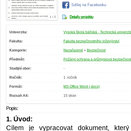
Sdílej na Facebooku
Detaily projektu
1 / 2
Univerzita:
Vysoká škola báňská - Technická univerzit
Fakulta:
Fakulta bezpečnostního inženýrství
Kategorie:
Nezařazené
»
Bezpečnost
Předmět:
Požární ochrana a průmyslová bezpečnos
Studijní obor:
-
Ročník:
1. ročník
Formát:
MS Office Word (.docx)
Rozsah A4:
15 stran
Popis:
1. Úvod:
Cílem je vypracovat dokument, kter