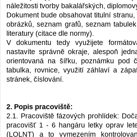
náležitosti tvorby bakalářských, diplomov
Dokument bude obsahovat titulní stranu,
obrázků, seznam grafů, seznam tabulek
literatury (citace dle normy).
V dokumentu tedy využijete formátován
nastavíte správně okraje, alespoň jed
orientovaná na šířku, poznámku pod čar
tabulka, rovnice, využití záhlaví a zápa
stránek, číslování.
2. Popis pracoviště:
2.1. Pracoviště fázových prohlídek: Doč
pracovišť 1 - 6 hangáru letky oprav le
(LOLNT) a to vymezením kontrolov