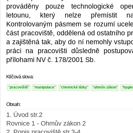
prováděny pouze technologické op
letounu, který nelze přemístit na
Kontrolovaným pásmem se rozumí ucel
část pracoviště, oddělená od ostatního p
a zajištěná tak, aby do ní nemohly vstup
práci na pracovišti důsledně postupo
přílohami NV č. 178/2001 Sb.
Klíčová slova:
pracoviště
manipulace
chemické látky
uhmův zákon
hygie
Obsah:
1. Úvod str.2
Rovnice 1 - Ohmův zákon 2
2. Popis pracoviště str.3-4