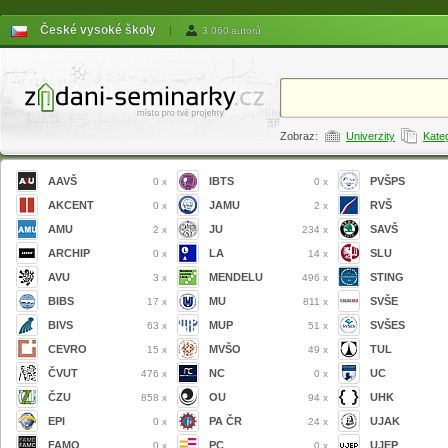
České vysoké školy
|
3 060 autorů
Zobraz:
Univerzity
Kate
AAVŠ
IBTS
PVŠPS
0 x
0 x
AKCENT
JAMU
RVŠ
0 x
2 x
AMU
JU
SAVŠ
2 x
234 x
ARCHIP
LA
SLU
0 x
14 x
AVU
MENDELU
STING
3 x
496 x
BIBS
MU
SVŠE
17 x
811 x
BIVS
MUP
SVŠES
63 x
51 x
CEVRO
MVŠO
TUL
15 x
49 x
ČVUT
NC
UC
476 x
0 x
ČZU
OU
UHK
858 x
94 x
EPI
PA ČR
UJAK
0 x
24 x
FAMO
PC
UJEP
0 x
0 x