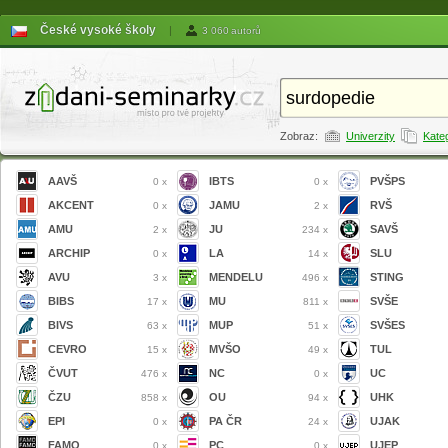
České vysoké školy
|
3 060 autorů
Zobraz:
Univerzity
Kate
AAVŠ
IBTS
PVŠPS
0 x
0 x
AKCENT
JAMU
RVŠ
0 x
2 x
AMU
JU
SAVŠ
2 x
234 x
ARCHIP
LA
SLU
0 x
14 x
AVU
MENDELU
STING
3 x
496 x
BIBS
MU
SVŠE
17 x
811 x
BIVS
MUP
SVŠES
63 x
51 x
CEVRO
MVŠO
TUL
15 x
49 x
ČVUT
NC
UC
476 x
0 x
ČZU
OU
UHK
858 x
94 x
EPI
PA ČR
UJAK
0 x
24 x
FAMO
PC
UJEP
0 x
0 x