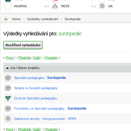
HUSPOL
PEVŠ
UK
0 x
0 x
Home
»
Výsledky vyhledávání
»
Surdopedie
Výsledky vyhledávání pro:
surdopedie
«
První
| ‹
Předešlá
|
Další
› |
Poslední
»
Uni / Název projektu
Surdopedie
Speciální pedagogika -
Skripta ze Sociální pedagogiky
Úvod do Speciální pedagogiky
Surdopedie
Poznámky ze Speciální pedagogiky -
Státnicové okruhy - nevypracované - SPPG
«
První
| ‹
Předešlá
|
Další
› |
Poslední
»