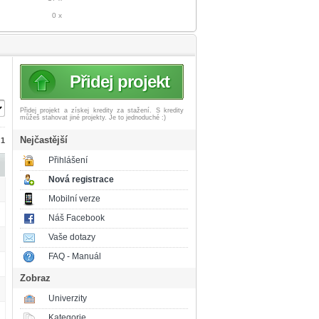
0 x
Přidej projekt
Přidej projekt a získej
kredity za stažení. S kredity
můžeš stahovat jiné projekty. Je to jednoduché :)
Nejčastější
 1
Přihlášení
Nová registrace
Mobilní verze
Náš Facebook
Vaše dotazy
FAQ - Manuál
Zobraz
Univerzity
Kategorie