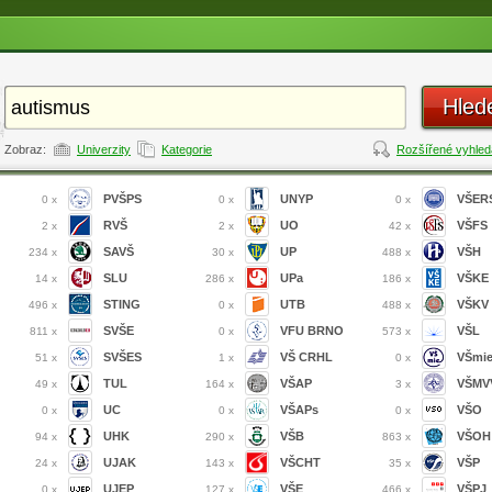
Hled
Zobraz:
Univerzity
Kategorie
Rozšířené vyhled
PVŠPS
UNYP
VŠER
0 x
0 x
0 x
RVŠ
UO
VŠFS
2 x
2 x
42 x
SAVŠ
UP
VŠH
234 x
30 x
488 x
SLU
UPa
VŠKE
14 x
286 x
186 x
STING
UTB
VŠKV
496 x
0 x
488 x
SVŠE
VFU BRNO
VŠL
811 x
0 x
573 x
SVŠES
VŠ CRHL
VŠmi
51 x
1 x
0 x
TUL
VŠAP
VŠMVV
49 x
164 x
3 x
UC
VŠAPs
VŠO
0 x
0 x
0 x
UHK
VŠB
VŠOH
94 x
290 x
863 x
UJAK
VŠCHT
VŠP
24 x
143 x
35 x
UJEP
VŠE
VŠPJ
0 x
127 x
466 x