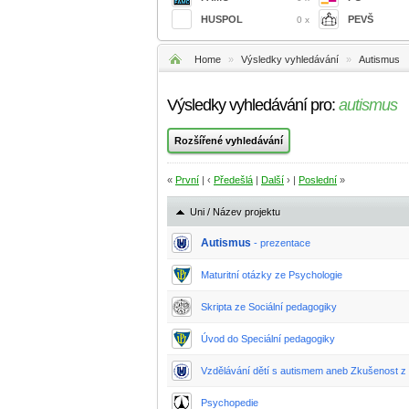
HUSPOL
PEVŠ
0 x
Home
»
Výsledky vyhledávání
»
Autismus
Výsledky vyhledávání pro:
autismus
«
První
| ‹
Předešlá
|
Další
› |
Poslední
»
Uni / Název projektu
Autismus
- prezentace
Maturitní otázky ze Psychologie
Skripta ze Sociální pedagogiky
Úvod do Speciální pedagogiky
Vzdělávání dětí s autismem aneb Zkušenost z a
Psychopedie