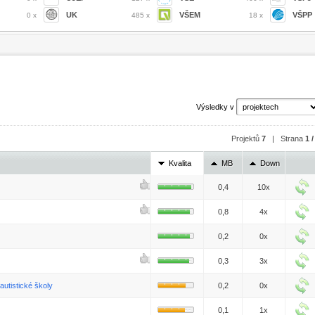
UK
VŠEM
VŠPP
0 x
485 x
18 x
Výsledky v
Projektů
7
| Strana
1 /
Kvalita
MB
Down
0,4
10x
0,8
4x
0,2
0x
0,3
3x
utistické školy
0,2
0x
0,1
1x