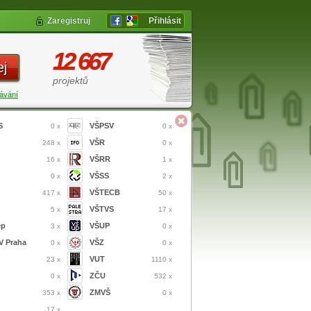
Zaregistruj
Přihlásit
12 667
ej
projektů
ávání
S
VŠPSV
0 x
0 x
VŠR
248 x
0 x
VŠRR
16 x
1 x
VŠSS
0 x
2 x
VŠTECB
417 x
50 x
VŠTVS
5 x
17 x
ep
VŠUP
3 x
0 x
 Praha
VŠZ
0 x
0 x
VUT
23 x
1110 x
ZČU
0 x
532 x
ZMVŠ
353 x
0 x
17 x