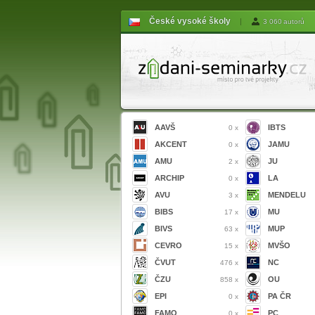
České vysoké školy
|
3 060 autorů
AAVŠ
IBTS
0 x
AKCENT
JAMU
0 x
AMU
JU
2 x
ARCHIP
LA
0 x
AVU
MENDELU
3 x
BIBS
MU
17 x
BIVS
MUP
63 x
CEVRO
MVŠO
15 x
ČVUT
NC
476 x
ČZU
OU
858 x
EPI
PA ČR
0 x
FAMO
PC
0 x