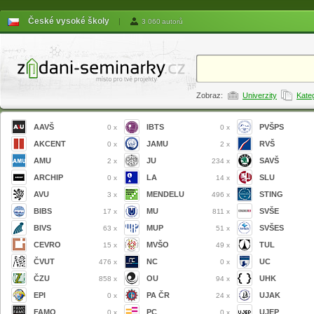
České vysoké školy
|
3 060 autorů
Zobraz:
Univerzity
Kate
AAVŠ
IBTS
PVŠPS
0 x
0 x
AKCENT
JAMU
RVŠ
0 x
2 x
AMU
JU
SAVŠ
2 x
234 x
ARCHIP
LA
SLU
0 x
14 x
AVU
MENDELU
STING
3 x
496 x
BIBS
MU
SVŠE
17 x
811 x
BIVS
MUP
SVŠES
63 x
51 x
CEVRO
MVŠO
TUL
15 x
49 x
ČVUT
NC
UC
476 x
0 x
ČZU
OU
UHK
858 x
94 x
EPI
PA ČR
UJAK
0 x
24 x
FAMO
PC
UJEP
0 x
0 x