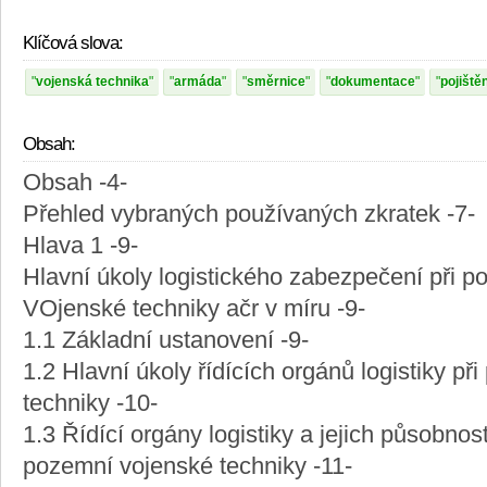
Klíčová slova:
vojenská technika
armáda
směrnice
dokumentace
pojištěn
Obsah:
Obsah -4-
Přehled vybraných používaných zkratek -7-
Hlava 1 -9-
Hlavní úkoly logistického zabezpečení při 
VOjenské techniky ačr v míru -9-
1.1 Základní ustanovení -9-
1.2 Hlavní úkoly řídících orgánů logistiky p
techniky -10-
1.3 Řídící orgány logistiky a jejich působnos
pozemní vojenské techniky -11-