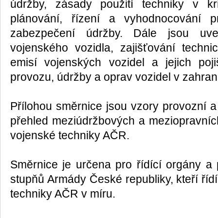
údržby, zásady použití techniky v k
plánování, řízení a vyhodnocování p
zabezpečení údržby. Dále jsou uv
vojenského vozidla, zajišťování techn
emisí vojenských vozidel a jejich poj
provozu, údržby a oprav vozidel v zahran
Přílohou směrnice jsou vzory provozní
přehled meziúdržbových a meziopravní
vojenské techniky AČR.
Směrnice je určena pro řídící orgány a p
stupňů Armády České republiky, kteří ří
techniky AČR v míru.