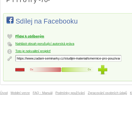
P ř í l o h y -70-
Sdílej na Facebooku
Přidej k oblíbeným
Nahlásit obsah porušující autorská práva
Toto je nekvalitní projekt!
0x
0x
Úvod
Mobilní verze
FAQ - Manuál
Podmínky používání
Zpracování osobních údajů
K