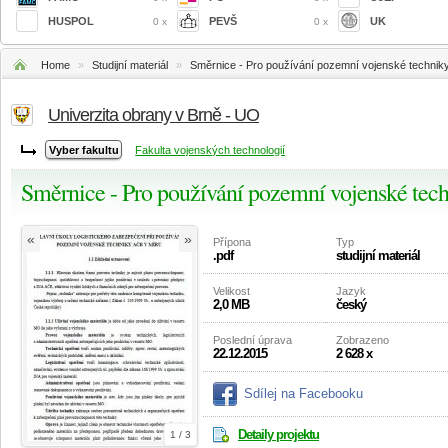
HUSPOL
PEVŠ
UK
0 x
0 x
Home
»
Studijní materiál
»
Směrnice - Pro používání pozemní vojenské technik
Univerzita obrany v Brně - UO
Fakulta vojenských technologií
Směrnice - Pro používání pozemní vojenské te
«
»
Přípona
Typ
.pdf
studijní materiál
Velikost
Jazyk
2,0 MB
český
Poslední úprava
Zobrazeno
22.12.2015
2 628 x
Sdílej na Facebooku
Detaily projektu
1 / 3