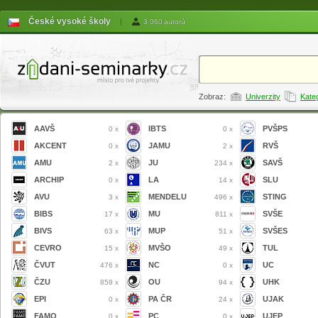
České vysoké školy
|
3 060 autorů
Zobraz:
Univerzity
Kate
AAVŠ
IBTS
PVŠPS
0 x
0 x
AKCENT
JAMU
RVŠ
0 x
2 x
AMU
JU
SAVŠ
2 x
234 x
ARCHIP
LA
SLU
0 x
14 x
AVU
MENDELU
STING
3 x
496 x
BIBS
MU
SVŠE
17 x
811 x
BIVS
MUP
SVŠES
63 x
51 x
CEVRO
MVŠO
TUL
15 x
49 x
ČVUT
NC
UC
476 x
0 x
ČZU
OU
UHK
858 x
94 x
EPI
PA ČR
UJAK
0 x
24 x
FAMO
PC
UJEP
0 x
0 x