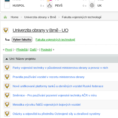
HUSPOL
PEVŠ
UK
0 x
0 x
Home
»
Univerzita obrany v Brně
»
Fakulta vojenských technologií
Univerzita obrany v Brně - UO
Fakulta vojenských technologií
«
První
| ‹
Předešlá
|
Další
› |
Poslední
»
Uni / Název projektu
Parky vojenské techniky v působnosti ministerstva obrany a provoz v nich
Pravidla používání vozidel v rezortu ministerstva obrany
Nové unifikované platformy tanků a obrněných vozidel Ruské federace
Směrnice - Pro používání pozemní vojenské techniky AČR v míru
Metodika výcviku řidičů vojenských bojových vozidel
Otázky a odpovědi ku předmětu Ozbrojené síly a zbraňové systémy