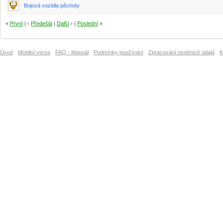
Bojová vozidla pěchoty
«
První
| ‹
Předešlá
|
Další
› |
Poslední
»
Úvod
Mobilní verze
FAQ - Manuál
Podmínky používání
Zpracování osobních údajů
K