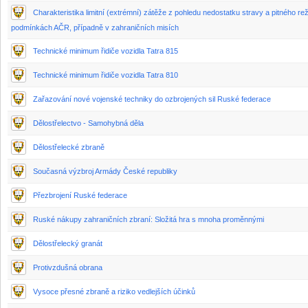
Charakteristika limitní (extrémní) zátěže z pohledu nedostatku stravy a pitného re
podmínkách AČR, případně v zahraničních misích
Technické minimum řidiče vozidla Tatra 815
Technické minimum řidiče vozidla Tatra 810
Zařazování nové vojenské techniky do ozbrojených sil Ruské federace
Dělostřelectvo - Samohybná děla
Dělostřelecké zbraně
Současná výzbroj Armády České republiky
Přezbrojení Ruské federace
Ruské nákupy zahraničních zbraní: Složitá hra s mnoha proměnnými
Dělostřelecký granát
Protivzdušná obrana
Vysoce přesné zbraně a riziko vedlejších účinků