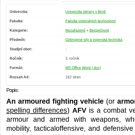
Univerzita:
Univerzita obrany v Brně
Fakulta:
Fakulta vojenských technologií
Kategorie:
Nezařazené
»
Bezpečnost
Předmět:
Ozbrojené sily a vojenská technika
Studijní obor:
-
Ročník:
3. ročník
Formát:
MS Office Word (.doc)
Rozsah A4:
182 stran
Popis:
An armoured fighting vehicle
(or
armor
spelling differences
)
AFV
is a combat ve
armour and armed with weapons, whi
mobility, tacticaloffensive, and defensiv