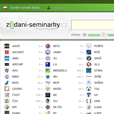
České vysoké školy
|
3 060 autorů
Zobraz:
Univerzity
Kate
AAVŠ
IBTS
PVŠPS
0 x
0 x
AKCENT
JAMU
RVŠ
0 x
2 x
AMU
JU
SAVŠ
2 x
234 x
ARCHIP
LA
SLU
0 x
14 x
AVU
MENDELU
STING
3 x
496 x
BIBS
MU
SVŠE
17 x
811 x
BIVS
MUP
SVŠES
63 x
51 x
CEVRO
MVŠO
TUL
15 x
49 x
ČVUT
NC
UC
476 x
0 x
ČZU
OU
UHK
858 x
94 x
EPI
PA ČR
UJAK
0 x
24 x
FAMO
PC
UJEP
0 x
0 x