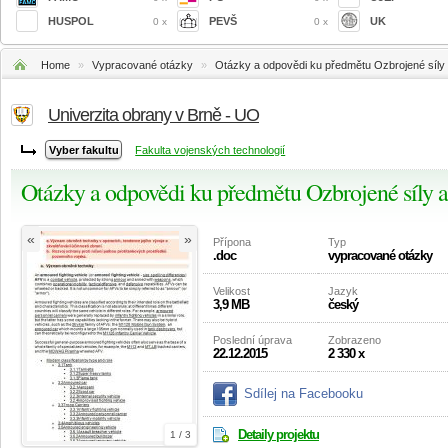
HUSPOL
PEVŠ
UK
0 x
0 x
Home
»
Vypracované otázky
»
Otázky a odpovědi ku předmětu Ozbrojené síly
Univerzita obrany v Brně - UO
Fakulta vojenských technologií
Otázky a odpovědi ku předmětu Ozbrojené síly 
«
»
Přípona
Typ
.doc
vypracované otázky
Velikost
Jazyk
3,9 MB
český
Poslední úprava
Zobrazeno
22.12.2015
2 330 x
Sdílej na Facebooku
Detaily projektu
1 / 3