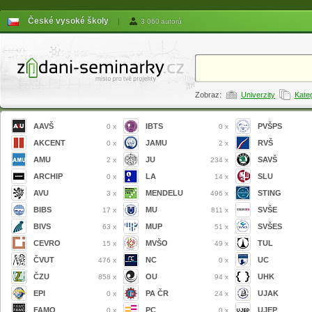
České vysoké školy
|
3 060 autorů
Zobraz:
Univerzity
Kate
AAVŠ
IBTS
PVŠPS
0 x
0 x
AKCENT
JAMU
RVŠ
0 x
2 x
AMU
JU
SAVŠ
2 x
234 x
ARCHIP
LA
SLU
0 x
14 x
AVU
MENDELU
STING
3 x
496 x
BIBS
MU
SVŠE
17 x
811 x
BIVS
MUP
SVŠES
63 x
51 x
CEVRO
MVŠO
TUL
15 x
49 x
ČVUT
NC
UC
476 x
0 x
ČZU
OU
UHK
858 x
94 x
EPI
PA ČR
UJAK
0 x
24 x
FAMO
PC
UJEP
0 x
0 x