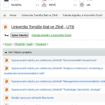
HUSPOL
PEVŠ
UK
0 x
0 x
Home
»
Univerzita Tomáše Bati ve Zlíně
»
Fakulta logistiky a krizového řízení
Univerzita Tomáše Bati ve Zlíně - UTB
Fakulta logistiky a krizového řízení
«
První
| ‹
Předešlá
|
Další
› |
Poslední
»
Uni / Název projektu
Vypracované otázky pro státnicový předmět "Environmentální bezpečnost"
Vypracované otázky pro státnicový předmět "Analýza a hodnocení, monitoring a
modelování environmentálních rizik"
Vypracované otázky pro státnicový předmět "Management environmentálních rizik
Vypracované otázky pro státnicový předmět "Toxikologie, biochemie, ekologie"
Studijní opora pro předmět Biochemie