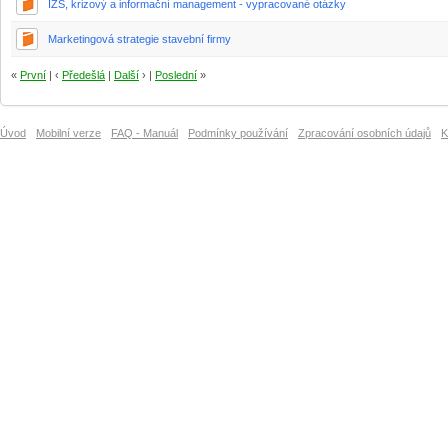
IZS, krizový a informační management - vypracované otázky
Marketingová strategie stavební firmy
«
První
| ‹
Předešlá
|
Další
› |
Poslední
»
Úvod
Mobilní verze
FAQ - Manuál
Podmínky používání
Zpracování osobních údajů
K