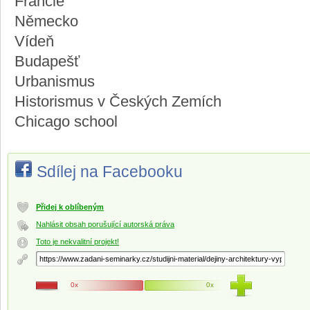
Francie
Německo
Vídeň
Budapešť
Urbanismus
Historismus v Českých Zemích
Chicago school
Sdílej na Facebooku
Přidej k oblíbeným
Nahlásit obsah porušující autorská práva
Toto je nekvalitní projekt!
0x
0x