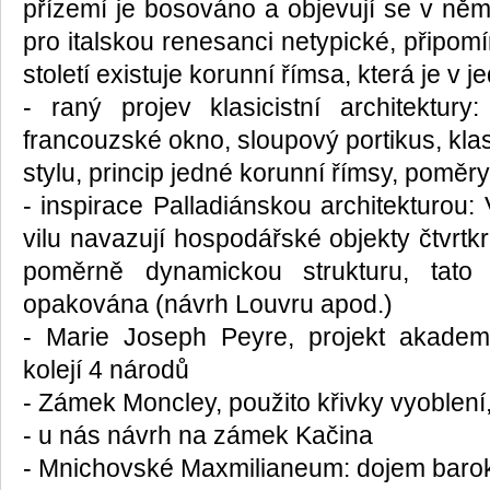
přízemí je bosováno a objevují se v něm
pro italskou renesanci netypické, připomí
století existuje korunní římsa, která je v j
- raný projev klasicistní architektury
francouzské okno, sloupový portikus, kla
stylu, princip jedné korunní římsy, poměry 
- inspirace Palladiánskou architekturou: 
vilu navazují hospodářské objekty čtvrt
poměrně dynamickou strukturu, tato 
opakována (návrh Louvru apod.)
- Marie Joseph Peyre, projekt akademi
kolejí 4 národů
- Zámek Moncley, použito křivky vyoblení
- u nás návrh na zámek Kačina
- Mnichovské Maxmilianeum: dojem barok