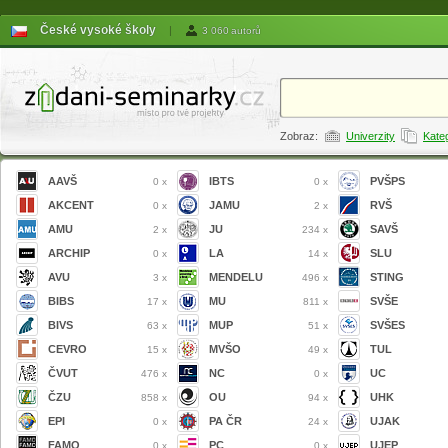
České vysoké školy
|
3 060 autorů
Zobraz:
Univerzity
Kate
AAVŠ
IBTS
PVŠPS
0 x
0 x
AKCENT
JAMU
RVŠ
0 x
2 x
AMU
JU
SAVŠ
2 x
234 x
ARCHIP
LA
SLU
0 x
14 x
AVU
MENDELU
STING
3 x
496 x
BIBS
MU
SVŠE
17 x
811 x
BIVS
MUP
SVŠES
63 x
51 x
CEVRO
MVŠO
TUL
15 x
49 x
ČVUT
NC
UC
476 x
0 x
ČZU
OU
UHK
858 x
94 x
EPI
PA ČR
UJAK
0 x
24 x
FAMO
PC
UJEP
0 x
0 x