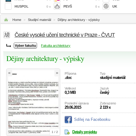
HUSPOL
PEVŠ
UK
0 x
0 x
Home
»
Studijní materiál
»
Dějiny architektury - výpisky
České vysoké učení technické v Praze - ČVUT
Fakulta architektury
Dějiny architektury - výpisky
«
»
Přípona
Typ
.doc
studijní materiál
Velikost
Jazyk
0,3 MB
český
Poslední úprava
Zobrazeno
29.06.2015
2 119 x
Sdílej na Facebooku
Detaily projektu
1 / 2