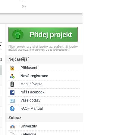
0 x
Přidej projekt
Přidej projekt a získej
kredity za stažení. S kredity
můžeš stahovat jiné projekty. Je to jednoduché :)
Nejčastější
 1
Přihlášení
Nová registrace
Mobilní verze
Náš Facebook
Vaše dotazy
FAQ - Manuál
Zobraz
Univerzity
Kategorie