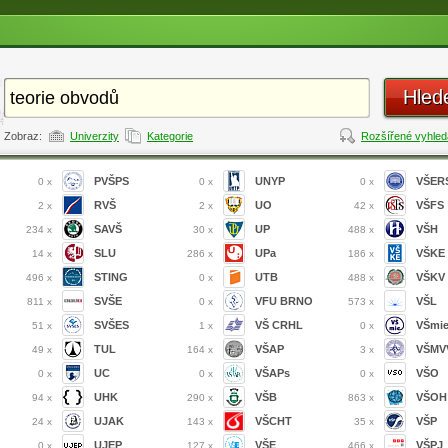
Hled
Zobraz:
Univerzity
Kategorie
Rozšířené vyhled
PVŠPS
UNYP
VŠER
0 x
0 x
0 x
RVŠ
UO
VŠFS
2 x
2 x
42 x
SAVŠ
UP
VŠH
234 x
30 x
488 x
SLU
UPa
VŠKE
14 x
286 x
186 x
STING
UTB
VŠKV
496 x
0 x
488 x
SVŠE
VFU BRNO
VŠL
811 x
0 x
573 x
SVŠES
VŠ CRHL
VŠmi
51 x
1 x
0 x
TUL
VŠAP
VŠMVV
49 x
164 x
3 x
UC
VŠAPs
VŠO
0 x
0 x
0 x
UHK
VŠB
VŠOH
94 x
290 x
863 x
UJAK
VŠCHT
VŠP
24 x
143 x
35 x
UJEP
VŠE
VŠPJ
0 x
127 x
466 x