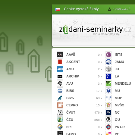
České vysoké školy
|
3 060 autorů
AAVŠ
IBTS
0 x
AKCENT
JAMU
0 x
AMU
JU
2 x
ARCHIP
LA
0 x
AVU
MENDELU
3 x
BIBS
MU
17 x
BIVS
MUP
63 x
CEVRO
MVŠO
15 x
ČVUT
NC
476 x
ČZU
OU
858 x
EPI
PA ČR
0 x
FAMO
PC
0 x