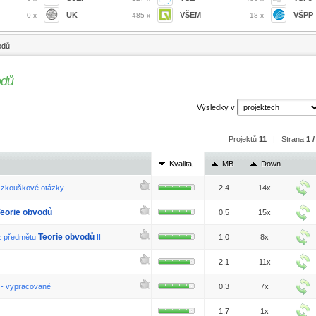
UK
VŠEM
VŠPP
0 x
485 x
18 x
odů
odů
Výsledky v
Projektů
11
| Strana
1 /
Kvalita
MB
Down
 zkouškové otázky
2,4
14x
Teorie obvodů
0,5
15x
Teorie obvodů
 z předmětu
II
1,0
8x
2,1
11x
 - vypracované
0,3
7x
1,7
1x