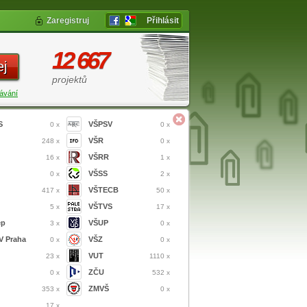
Zaregistruj
Přihlásit
12 667
ej
projektů
ávání
S
VŠPSV
0 x
0 x
VŠR
248 x
0 x
VŠRR
16 x
1 x
VŠSS
0 x
2 x
VŠTECB
417 x
50 x
VŠTVS
5 x
17 x
ep
VŠUP
3 x
0 x
 Praha
VŠZ
0 x
0 x
VUT
23 x
1110 x
ZČU
0 x
532 x
ZMVŠ
353 x
0 x
17 x