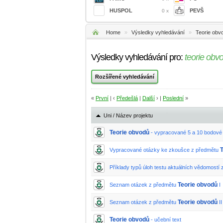
HUSPOL
PEVŠ
0 x
Home
»
Výsledky vyhledávání
»
Teorie obv
Výsledky vyhledávání pro:
teorie obv
«
První
| ‹
Předešlá
|
Další
› |
Poslední
»
Uni / Název projektu
Teorie obvodů
- vypracované 5 a 10 bodové
Vypracované otázky ke zkoušce z předmětu
Příklady typů úloh testu aktuálních vědomostí
Teorie obvodů
Seznam otázek z předmětu
I
Teorie obvodů
Seznam otázek z předmětu
II
Teorie obvodů
- učební text