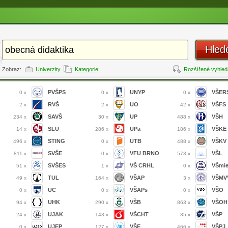
Hled
Zobraz:
Univerzity
Kategorie
Rozšířené vyhled
PVŠPS
UNYP
VŠER
0 x
0 x
0 x
RVŠ
UO
VŠFS
2 x
2 x
42 x
SAVŠ
UP
VŠH
234 x
30 x
488 x
SLU
UPa
VŠKE
14 x
286 x
186 x
STING
UTB
VŠKV
496 x
0 x
488 x
SVŠE
VFU BRNO
VŠL
811 x
0 x
573 x
SVŠES
VŠ CRHL
VŠmi
51 x
1 x
0 x
TUL
VŠAP
VŠMVV
49 x
164 x
3 x
UC
VŠAPs
VŠO
0 x
0 x
0 x
UHK
VŠB
VŠOH
94 x
290 x
863 x
UJAK
VŠCHT
VŠP
24 x
143 x
35 x
UJEP
VŠE
VŠPJ
0 x
127 x
466 x