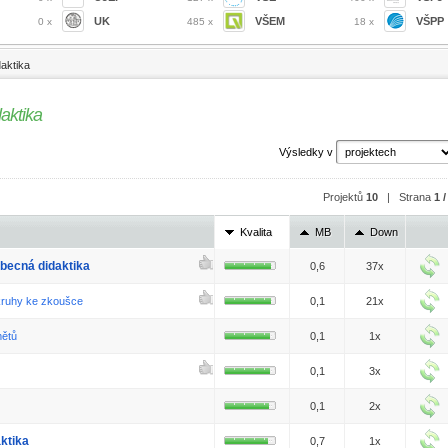
UK
VŠEM
VŠPP
0 x
485 x
18 x
aktika
aktika
Výsledky v
Projektů
10
| Strana
1 /
Kvalita
MB
Down
becná didaktika
0,6
37x
kruhy ke zkoušce
0,1
21x
mětů
0,1
1x
0,1
3x
0,1
2x
ktika
0,7
1x