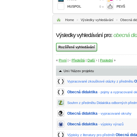
HUSPOL
PEVŠ
0 x
Home
»
Výsledky vyhledávání
»
Obecná did
Výsledky vyhledávání pro:
obecná did
«
První
| ‹
Předešlá
|
Další
› |
Poslední
»
Uni / Název projektu
O
Vypracované zkouškové otázky z předmětu
Obecná didaktika
- pojmy a vypracované o
Souhrn z předmětu Didaktika odborných před
Obecná didaktika
- vypracované okruhy
Obecná didaktika
- výpisky výrazů
Obecná dida
Výpisky z literatury pro předmět