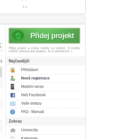
0 x
Přidej projekt
Přidej projekt a získej
kredity za stažení. S kredity
můžeš stahovat jiné projekty. Je to jednoduché :)
Nejčastější
 1
Přihlášení
Nová registrace
Mobilní verze
Náš Facebook
Vaše dotazy
FAQ - Manuál
Zobraz
Univerzity
Kategorie