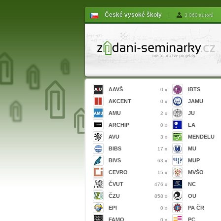
České vysoké školy
|
3 060 autorů
AAVŠ
IBTS
0 x
AKCENT
JAMU
0 x
AMU
JU
2 x
ARCHIP
LA
0 x
AVU
MENDELU
3 x
BIBS
MU
17 x
BIVS
MUP
63 x
CEVRO
MVŠO
15 x
ČVUT
NC
476 x
ČZU
OU
858 x
EPI
PA ČR
0 x
FAMO
PC
0 x