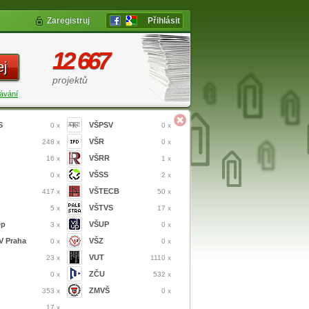
Zaregistruj
Přihlásit
12 667
ej
projektů
ávání
S
VŠPSV
0 x
0 x
VŠR
248 x
0 x
VŠRR
16 x
1 x
VŠSS
0 x
2 x
VŠTECB
417 x
50 x
VŠTVS
5 x
17 x
ep
VŠUP
3 x
0 x
 Praha
VŠZ
0 x
0 x
VUT
23 x
1110 x
ZČU
0 x
532 x
ZMVŠ
353 x
0 x
17 x