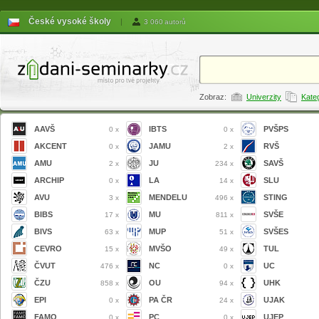
České vysoké školy
|
3 060 autorů
Zobraz:
Univerzity
Kate
AAVŠ
IBTS
PVŠPS
0 x
0 x
AKCENT
JAMU
RVŠ
0 x
2 x
AMU
JU
SAVŠ
2 x
234 x
ARCHIP
LA
SLU
0 x
14 x
AVU
MENDELU
STING
3 x
496 x
BIBS
MU
SVŠE
17 x
811 x
BIVS
MUP
SVŠES
63 x
51 x
CEVRO
MVŠO
TUL
15 x
49 x
ČVUT
NC
UC
476 x
0 x
ČZU
OU
UHK
858 x
94 x
EPI
PA ČR
UJAK
0 x
24 x
FAMO
PC
UJEP
0 x
0 x