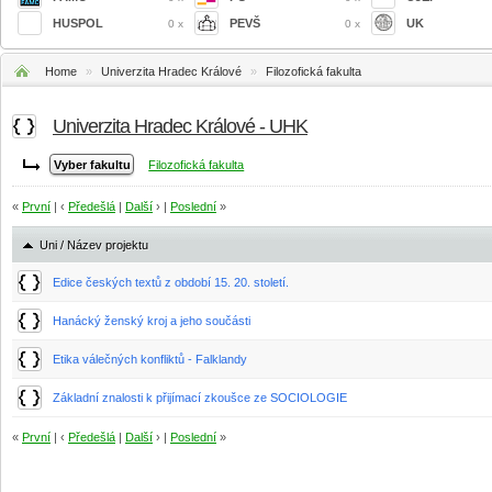
HUSPOL
PEVŠ
UK
0 x
0 x
Home
»
Univerzita Hradec Králové
»
Filozofická fakulta
Univerzita Hradec Králové - UHK
Filozofická fakulta
«
První
| ‹
Předešlá
|
Další
› |
Poslední
»
Uni / Název projektu
Edice českých textů z období 15. 20. století.
Hanácký ženský kroj a jeho součásti
Etika válečných konfliktů - Falklandy
Základní znalosti k přijímací zkoušce ze SOCIOLOGIE
«
První
| ‹
Předešlá
|
Další
› |
Poslední
»