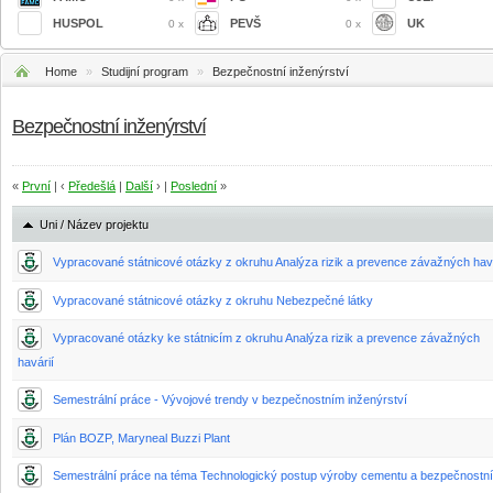
HUSPOL
PEVŠ
UK
0 x
0 x
Home
»
Studijní program
»
Bezpečnostní inženýrství
Bezpečnostní inženýrství
«
První
| ‹
Předešlá
|
Další
› |
Poslední
»
Uni / Název projektu
Vypracované státnicové otázky z okruhu Analýza rizik a prevence závažných havá
Vypracované státnicové otázky z okruhu Nebezpečné látky
Vypracované otázky ke státnicím z okruhu Analýza rizik a prevence závažných
havárií
Semestrální práce - Vývojové trendy v bezpečnostním inženýrství
Plán BOZP, Maryneal Buzzi Plant
Semestrální práce na téma Technologický postup výroby cementu a bezpečnostní