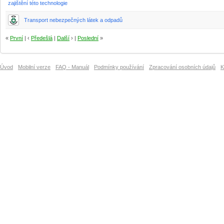
zajištění této technologie
Transport nebezpečných látek a odpadů
«
První
| ‹
Předešlá
|
Další
› |
Poslední
»
Úvod
Mobilní verze
FAQ - Manuál
Podmínky používání
Zpracování osobních údajů
K