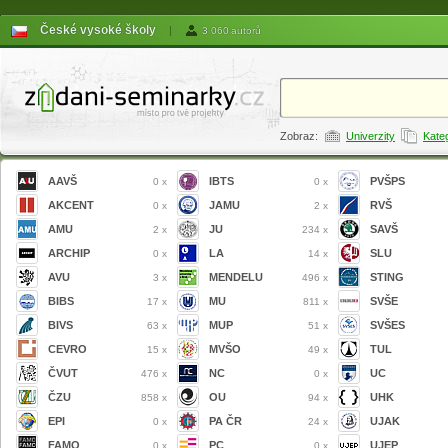
České vysoké školy
|
3 060 autorů
Zobraz:
Univerzity
Kate
AAVŠ
IBTS
PVŠPS
0 x
0 x
AKCENT
JAMU
RVŠ
0 x
2 x
AMU
JU
SAVŠ
2 x
234 x
ARCHIP
LA
SLU
0 x
14 x
AVU
MENDELU
STING
3 x
496 x
BIBS
MU
SVŠE
17 x
811 x
BIVS
MUP
SVŠES
63 x
51 x
CEVRO
MVŠO
TUL
15 x
49 x
ČVUT
NC
UC
476 x
0 x
ČZU
OU
UHK
858 x
94 x
EPI
PA ČR
UJAK
0 x
24 x
FAMO
PC
UJEP
0 x
0 x