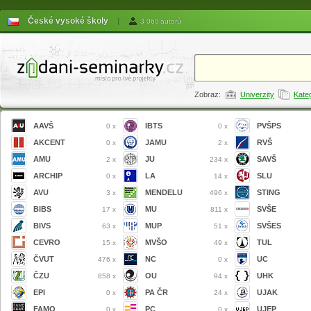
České vysoké školy
|
3 060 autorů
Zobraz:
Univerzity
Kate
AAVŠ
IBTS
PVŠPS
0 x
0 x
AKCENT
JAMU
RVŠ
0 x
2 x
AMU
JU
SAVŠ
2 x
234 x
ARCHIP
LA
SLU
0 x
14 x
AVU
MENDELU
STING
3 x
496 x
BIBS
MU
SVŠE
17 x
811 x
BIVS
MUP
SVŠES
63 x
51 x
CEVRO
MVŠO
TUL
15 x
49 x
ČVUT
NC
UC
476 x
0 x
ČZU
OU
UHK
858 x
94 x
EPI
PA ČR
UJAK
0 x
24 x
FAMO
PC
UJEP
0 x
0 x