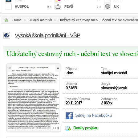
HUSPOL
PEVŠ
UK
0 x
0 x
Home
»
Studijní materiál
»
Udržateľný cestovný ruch - učební text ve slovenšti
Vysoká škola podnikání - VŠP
Udržateľný cestovný ruch - učební text ve sloven
«
»
Přípona
Typ
.doc
studijní materiál
Velikost
Jazyk
0,3 MB
slovenský jazyk
Poslední úprava
Zobrazeno
20.11.2017
2 069 x
Sdílej na Facebooku
Detaily projektu
1 / 3