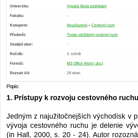
Univerzita:
Vysoká škola podnikání
Fakulta:
-
Kategorie:
Nezařazené
»
Cestovní ruch
Předmět:
Trvale udržitelný cestovní ruch
Studijní obor:
-
Ročník:
3. ročník
Formát:
MS Office Word (.doc)
Rozsah A4:
29 stran
Popis:
1. Prístupy k rozvoju cestovného ruch
Jedným z najužitočnejších východísk v p
vývoja cestovného ruchu je delenie vý
(in Hall, 2000, s. 20 - 24). Autor rozozná