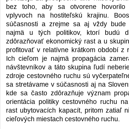
bez toho, aby sa otvorene hovorilo
vplyvoch na hostiteľskú krajinu. Boo
súčasnosti a zrejme sa aj vždy bude 
najmä u tých politikov, ktorí budú 
zdôrazňovať ekonomický rast a u skupiny
profitovať v relatívne krátkom období z
Ich cieľom je najmä propagácia zame
návštevníkov a táto skupina ľudí neberi
zdroje cestovného ruchu sú vyčerpateľné
sa stretávame v súčasnosti aj na Sloven
kde sa často zdôrazňuje význam prop
orientácia politiky cestovného ruchu na
rast ubytovacích kapacít, pritom zatiaľ 
cieľových miestach cestovného ruchu.