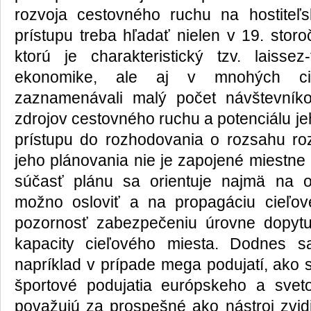
rozvoja cestovného ruchu na hostiteľs
prístupu treba hľadať nielen v 19. stor
ktorú je charakteristický tzv. laissez-
ekonomike, ale aj v mnohých cie
zaznamenávali malý počet návštevník
zdrojov cestovného ruchu a potenciálu je
prístupu do rozhodovania o rozsahu ro
jeho plánovania nie je zapojené miestne
súčasť plánu sa orientuje najmä na od
možno osloviť a na propagáciu cieľo
pozornosť zabezpečeniu úrovne dopytu,
kapacity cieľového miesta. Dodnes s
napríklad v prípade mega podujatí, ako 
športové podujatia európskeho a sve
považujú za prospešné ako nástroj zvidi